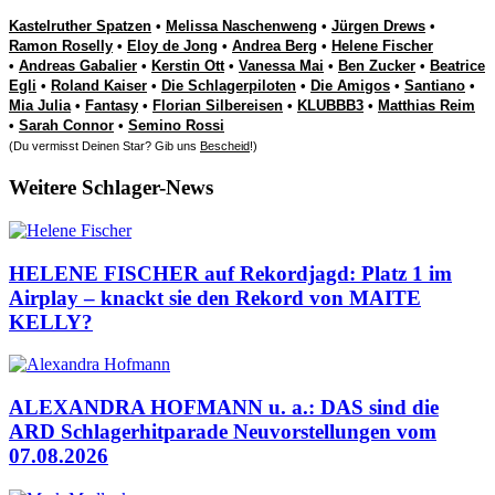
Kastelruther Spatzen
•
Melissa Naschenweng
•
Jürgen Drews
•
Ramon Roselly
•
Eloy de Jong
•
Andrea Berg
•
Helene Fischer
•
Andreas Gabalier
•
Kerstin Ott
•
Vanessa Mai
•
Ben Zucker
•
Beatrice
Egli
•
Roland Kaiser
•
Die Schlagerpiloten
•
Die Amigos
•
Santiano
•
Mia Julia
•
Fantasy
•
Florian Silbereisen
•
KLUBBB3
•
Matthias Reim
•
Sarah Connor
•
Semino Rossi
(Du vermisst Deinen Star? Gib uns
Bescheid
!)
Weitere Schlager-News
HELENE FISCHER auf Rekordjagd: Platz 1 im
Airplay – knackt sie den Rekord von MAITE
KELLY?
ALEXANDRA HOFMANN u. a.: DAS sind die
ARD Schlagerhitparade Neuvorstellungen vom
07.08.2026