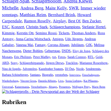
Schlager-Spaß
Schlagerbooom
Andrea Kiewel
,
,
,
Michelle
Andrea Berg
Maite Kelly
SWR
Immer wieder
,
,
,
,
sonntags
Matthias Reim
Bernhard Brink
Howard
,
,
,
Carpendale
Ramon Roselly
Airplay
Best Of
Ben Zucker
,
,
,
,
,
ESC
,
Konzert
,
Christin Stark
,
Schlagerchampions
,
Stefanie Hertel
,
Kimmig
,
Kerstin Ott
,
,
,
,
Semino Rossi
Tickets
Thomas Anders
Ross
,
,
,
,
Antony
Anna-Carina Woitschack
Amigos
Udo Jürgens
Andreas
,
,
,
,
,
,
Gabalier
Vanessa Mai
Fantasy
Corona-Absage
Jubiläum
GfK
Melissa
,
,
,
,
,
Naschenweng
Dieter Bohlen
Geburtstag
DSDS
Eloy de Jong
Schlager des
,
,
,
,
,
,
,
,
Monats
Eric Philippi
Peter Maffay
tot
Fotos
Sarah Connor
RTL
Gold
,
,
,
,
,
,
ARD
Sony
Schlagerhitparade
Jürgen Drews
Tracklist
Marianne Rosenberg
,
,
,
,
,
,
Nino de Angelo
Adventsfest
Kastelruther Spatzen
DJ Ötzi
Nicole
Sendetermin
,
,
,
,
,
,
Barbara Schöneberger
Santiano
Biografie
verstorben
Interview
Einschaltquote
,
,
,
,
,
,
Wiederholung
Vincent Gross
Daniela Alfinito
Live
Sonia Liebing
Kai Pflaume
,
,
,
,
,
,
Universal
Kaisermania
Verschiebung
Absage
Pressetext
Wolfgang Petry
Marie Reim
Rubriken