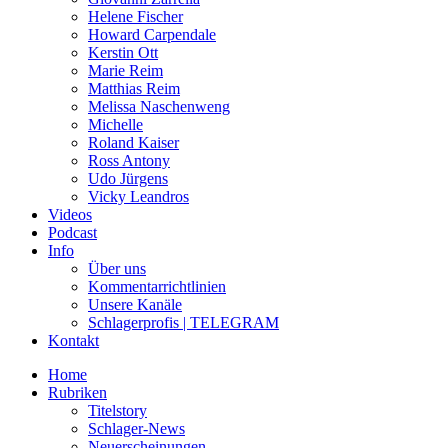
Helene Fischer
Howard Carpendale
Kerstin Ott
Marie Reim
Matthias Reim
Melissa Naschenweng
Michelle
Roland Kaiser
Ross Antony
Udo Jürgens
Vicky Leandros
Videos
Podcast
Info
Über uns
Kommentarrichtlinien
Unsere Kanäle
Schlagerprofis | TELEGRAM
Kontakt
Home
Rubriken
Titelstory
Schlager-News
Neuerscheinungen