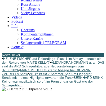
Roland Kaiser
Ross Antony
Udo Jürgens
Vicky Leandros
Videos
Podcast
Info
Über uns
Kommentarrichtlinien
Unsere Kanäle
Schlagerprofis | TELEGRAM
Kontakt
News-Ticker
•
HELENE FISCHER auf Rekordjagd: Platz 1 im Airplay – knackt sie
den Rekord von MAITE KELLY?
•
ALEXANDRA HOFMANN u. a.: DAS
sind die ARD Schlagerhitparade Neuvorstellungen vom
07.08.2026
•
MARK MEDLOCK krank: Absage bei GIOVANNI
ZARRELLA Show
•
ANDY BORG: Sommer-Spaß mit längerer
Sendezeit – diese Highlights erwarten die Fans
•
BERNHARD BRINK:
Keiner war musikalisch so oft im Fernsehgarten Gast wie der
Schlagertitan!