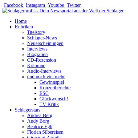
Zum
Facebook
Instagram
Youtube
Twitter
Inhalt
springen
Home
Rubriken
Titelstory
Schlager-News
Neuerscheinungen
Interviews
Biografien
CD-Rezension
Kolumne
Audio-Interviews
und noch viel mehr
Gewinnspiel
Konzertberichte
ESC
Glückwunsch!
TV-Kritik
Schlagerstars
Andrea Berg
Andy Borg
Beatrice Egli
Florian Silbereisen
Giovanni Zarrella