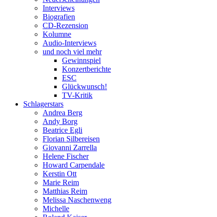
Interviews
Biografien
CD-Rezension
Kolumne
Audio-Interviews
und noch viel mehr
Gewinnspiel
Konzertberichte
ESC
Glückwunsch!
TV-Kritik
Schlagerstars
Andrea Berg
Andy Borg
Beatrice Egli
Florian Silbereisen
Giovanni Zarrella
Helene Fischer
Howard Carpendale
Kerstin Ott
Marie Reim
Matthias Reim
Melissa Naschenweng
Michelle