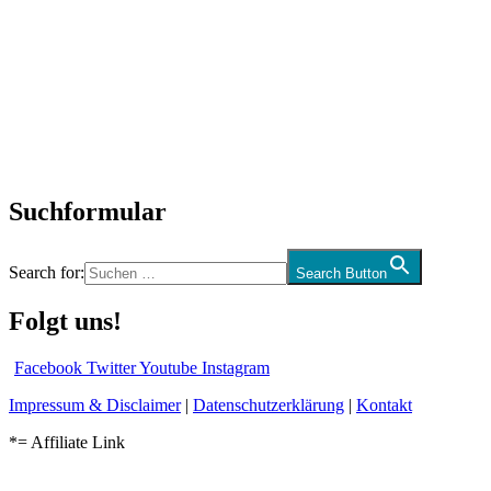
Titelstory
SchlagerNews
Neuerscheinungen
Interviews
Biographien
CD-Rezension
Kolumne
Audio-Interviews
und mehr…
Suchformular
Search for:
Search Button
Folgt uns!
Facebook
Twitter
Youtube
Instagram
Impressum & Disclaimer
|
Datenschutzerklärung
|
Kontakt
*= Affiliate Link