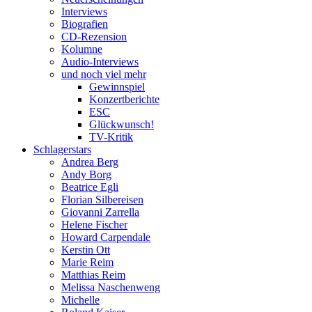
Interviews
Biografien
CD-Rezension
Kolumne
Audio-Interviews
und noch viel mehr
Gewinnspiel
Konzertberichte
ESC
Glückwunsch!
TV-Kritik
Schlagerstars
Andrea Berg
Andy Borg
Beatrice Egli
Florian Silbereisen
Giovanni Zarrella
Helene Fischer
Howard Carpendale
Kerstin Ott
Marie Reim
Matthias Reim
Melissa Naschenweng
Michelle