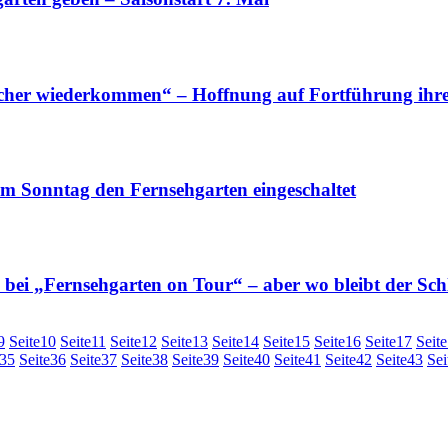
er wiederkommen“ – Hoffnung auf Fortführung ih
Sonntag den Fernsehgarten eingeschaltet
„Fernsehgarten on Tour“ – aber wo bleibt der Sch
9
Seite
10
Seite
11
Seite
12
Seite
13
Seite
14
Seite
15
Seite
16
Seite
17
Seite
35
Seite
36
Seite
37
Seite
38
Seite
39
Seite
40
Seite
41
Seite
42
Seite
43
Sei