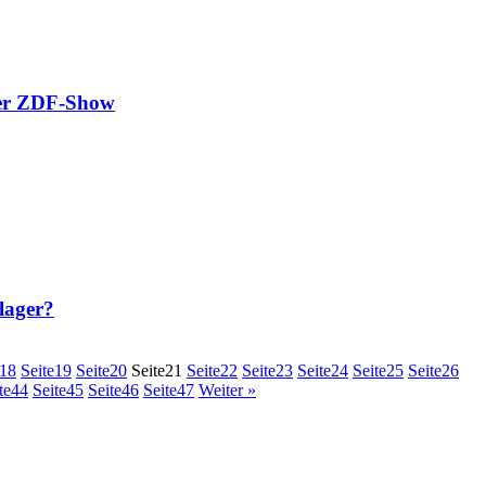
rer ZDF-Show
lager?
18
Seite
19
Seite
20
Seite
21
Seite
22
Seite
23
Seite
24
Seite
25
Seite
26
te
44
Seite
45
Seite
46
Seite
47
Weiter »