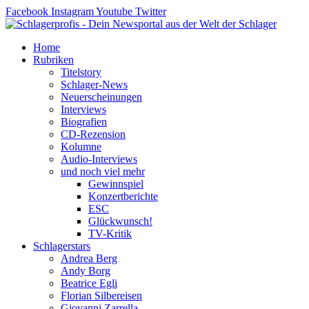
Zum
Facebook
Instagram
Youtube
Twitter
Inhalt
springen
Home
Rubriken
Titelstory
Schlager-News
Neuerscheinungen
Interviews
Biografien
CD-Rezension
Kolumne
Audio-Interviews
und noch viel mehr
Gewinnspiel
Konzertberichte
ESC
Glückwunsch!
TV-Kritik
Schlagerstars
Andrea Berg
Andy Borg
Beatrice Egli
Florian Silbereisen
Giovanni Zarrella