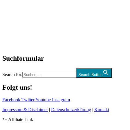
Titelstory
SchlagerNews
Neuerscheinungen
Interviews
Biographien
CD-Rezension
Kolumne
Audio-Interviews
und mehr…
Suchformular
Search for:
Search Button
Folgt uns!
Facebook
Twitter
Youtube
Instagram
Impressum & Disclaimer
|
Datenschutzerklärung
|
Kontakt
*= Affiliate Link