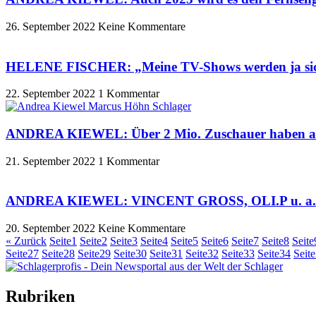
26. September 2022
Keine Kommentare
HELENE FISCHER: „Meine TV-Shows werden ja sich
22. September 2022
1 Kommentar
ANDREA KIEWEL: Über 2 Mio. Zuschauer haben am 
21. September 2022
1 Kommentar
ANDREA KIEWEL: VINCENT GROSS, OLI.P u. a. bei 
20. September 2022
Keine Kommentare
« Zurück
Seite
1
Seite
2
Seite
3
Seite
4
Seite
5
Seite
6
Seite
7
Seite
8
Seite
Seite
27
Seite
28
Seite
29
Seite
30
Seite
31
Seite
32
Seite
33
Seite
34
Seite
Rubriken