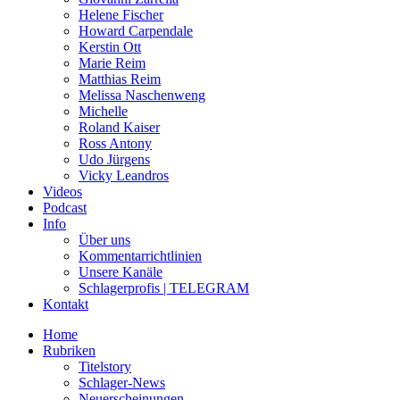
Helene Fischer
Howard Carpendale
Kerstin Ott
Marie Reim
Matthias Reim
Melissa Naschenweng
Michelle
Roland Kaiser
Ross Antony
Udo Jürgens
Vicky Leandros
Videos
Podcast
Info
Über uns
Kommentarrichtlinien
Unsere Kanäle
Schlagerprofis | TELEGRAM
Kontakt
Home
Rubriken
Titelstory
Schlager-News
Neuerscheinungen