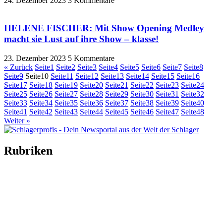
24. Dezember 2023
3 Kommentare
HELENE FISCHER: Mit Show Opening Medley
macht sie Lust auf ihre Show – klasse!
23. Dezember 2023
5 Kommentare
« Zurück
Seite
1
Seite
2
Seite
3
Seite
4
Seite
5
Seite
6
Seite
7
Seite
8
Seite
9
Seite
10
Seite
11
Seite
12
Seite
13
Seite
14
Seite
15
Seite
16
Seite
17
Seite
18
Seite
19
Seite
20
Seite
21
Seite
22
Seite
23
Seite
24
Seite
25
Seite
26
Seite
27
Seite
28
Seite
29
Seite
30
Seite
31
Seite
32
Seite
33
Seite
34
Seite
35
Seite
36
Seite
37
Seite
38
Seite
39
Seite
40
Seite
41
Seite
42
Seite
43
Seite
44
Seite
45
Seite
46
Seite
47
Seite
48
Weiter »
Rubriken
Titelstory
SchlagerNews
Neuerscheinungen
Interviews
Biographien
CD-Rezension