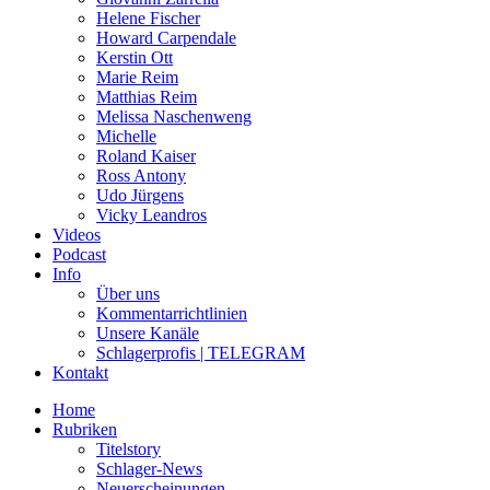
Helene Fischer
Howard Carpendale
Kerstin Ott
Marie Reim
Matthias Reim
Melissa Naschenweng
Michelle
Roland Kaiser
Ross Antony
Udo Jürgens
Vicky Leandros
Videos
Podcast
Info
Über uns
Kommentarrichtlinien
Unsere Kanäle
Schlagerprofis | TELEGRAM
Kontakt
Home
Rubriken
Titelstory
Schlager-News
Neuerscheinungen