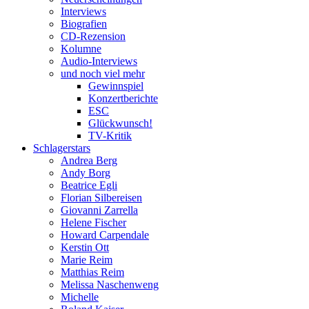
Interviews
Biografien
CD-Rezension
Kolumne
Audio-Interviews
und noch viel mehr
Gewinnspiel
Konzertberichte
ESC
Glückwunsch!
TV-Kritik
Schlagerstars
Andrea Berg
Andy Borg
Beatrice Egli
Florian Silbereisen
Giovanni Zarrella
Helene Fischer
Howard Carpendale
Kerstin Ott
Marie Reim
Matthias Reim
Melissa Naschenweng
Michelle