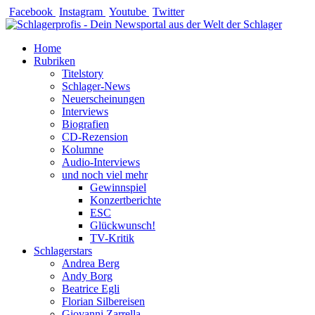
Zum
Facebook
Instagram
Youtube
Twitter
Inhalt
springen
Home
Rubriken
Titelstory
Schlager-News
Neuerscheinungen
Interviews
Biografien
CD-Rezension
Kolumne
Audio-Interviews
und noch viel mehr
Gewinnspiel
Konzertberichte
ESC
Glückwunsch!
TV-Kritik
Schlagerstars
Andrea Berg
Andy Borg
Beatrice Egli
Florian Silbereisen
Giovanni Zarrella