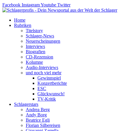
Zum
Facebook
Instagram
Youtube
Twitter
Inhalt
springen
Home
Rubriken
Titelstory
Schlager-News
Neuerscheinungen
Interviews
Biografien
CD-Rezension
Kolumne
Audio-Interviews
und noch viel mehr
Gewinnspiel
Konzertberichte
ESC
Glückwunsch!
TV-Kritik
Schlagerstars
Andrea Berg
Andy Borg
Beatrice Egli
Florian Silbereisen
Giovanni Zarrella