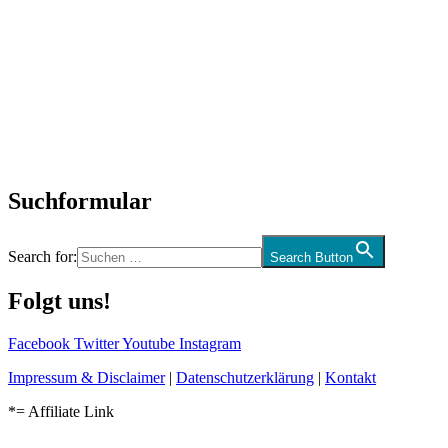
Titelstory
SchlagerNews
Neuerscheinungen
Interviews
Biographien
CD-Rezension
Kolumne
Audio-Interviews
und mehr…
Suchformular
Search for:
Search Button
Folgt uns!
Facebook
Twitter
Youtube
Instagram
Impressum & Disclaimer
|
Datenschutzerklärung
|
Kontakt
*= Affiliate Link