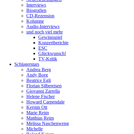
Interviews
Biografien
CD-Rezension
Kolumne
Audio-Interviews
und noch viel mehr
Gewinnspiel
Konzertberichte
ESC
Glückwunsch!
TV-Kritik
Schlagerstars
Andrea Berg
Andy Borg
Beatrice Egli
Florian Silbereisen
Giovanni Zarrella
Helene Fischer
Howard Carpendale
Kerstin Ott
Marie Reim
Matthias Reim
Melissa Naschenweng
Michelle