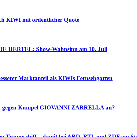
h KIWI mit ordentlicher Quote
ERTEL: Show-Wahnsinn am 10. Juli
sserer Marktanteil als KIWIs Fernsehgarten
G gegen Kumpel GIOVANNI ZARRELLA an?
 Traumschiff – damit bei ARD, RTL und ZDF am St