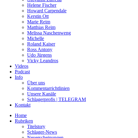
Helene Fischer
Howard Carpendale
Kerstin Ott
Marie Reim
Matthias Reim
Melissa Naschenweng
Michelle
Roland Kaiser
Ross Antony
Udo Jürgens
Vicky Leandros
Videos
Podcast
Info
Über uns
Kommentarrichtlinien
Unsere Kanäle
Schlagerprofis | TELEGRAM
Kontakt
Home
Rubriken
Titelstory
Schlager-News
Neuerscheinungen