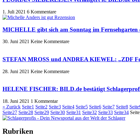
1. Juli 2021
6 Kommentare
MICHELLE gibt sich am Sonntag im Fernsehgarten
30. Juni 2021
Keine Kommentare
STEFAN MROSS und ANDREA KIEWEL: „ZDF Fernseh
28. Juni 2021
Keine Kommentare
HELENE FISCHER: BILD.de bestätigt Schlagerprofis
18. Juni 2021
1 Kommentar
« Zurück
Seite
1
Seite
2
Seite
3
Seite
4
Seite
5
Seite
6
Seite
7
Seite
8
Seite
Seite
27
Seite
28
Seite
29
Seite
30
Seite
31
Seite
32
Seite
33
Seite
34
Seite
Rubriken