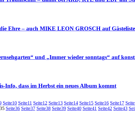
 die Ehre – auch MIKE LEON GROSCH auf Gästeliste
garten“ und „Immer wieder sonntags“ auf konsta
-Info, dass im Herbst ein neues Album kommt
9
Seite
10
Seite
11
Seite
12
Seite
13
Seite
14
Seite
15
Seite
16
Seite
17
Seite
35
Seite
36
Seite
37
Seite
38
Seite
39
Seite
40
Seite
41
Seite
42
Seite
43
Sei