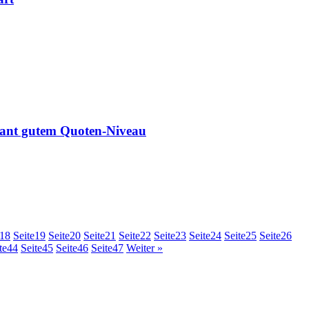
nt gutem Quoten-Niveau
18
Seite
19
Seite
20
Seite
21
Seite
22
Seite
23
Seite
24
Seite
25
Seite
26
te
44
Seite
45
Seite
46
Seite
47
Weiter »