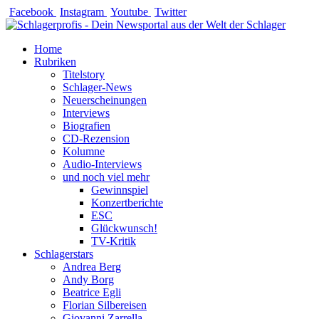
Zum
Facebook
Instagram
Youtube
Twitter
Inhalt
springen
Home
Rubriken
Titelstory
Schlager-News
Neuerscheinungen
Interviews
Biografien
CD-Rezension
Kolumne
Audio-Interviews
und noch viel mehr
Gewinnspiel
Konzertberichte
ESC
Glückwunsch!
TV-Kritik
Schlagerstars
Andrea Berg
Andy Borg
Beatrice Egli
Florian Silbereisen
Giovanni Zarrella