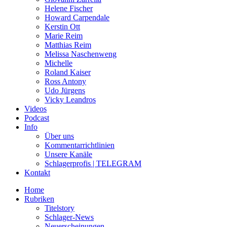
Helene Fischer
Howard Carpendale
Kerstin Ott
Marie Reim
Matthias Reim
Melissa Naschenweng
Michelle
Roland Kaiser
Ross Antony
Udo Jürgens
Vicky Leandros
Videos
Podcast
Info
Über uns
Kommentarrichtlinien
Unsere Kanäle
Schlagerprofis | TELEGRAM
Kontakt
Home
Rubriken
Titelstory
Schlager-News
Neuerscheinungen