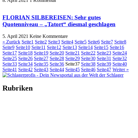
8. April 2021
1 Kommentar
FLORIAN SILBEREISEN: Sehr gutes
Quotenniveau – „Tatort“ diesmal geschlagen
5. April 2021
Keine Kommentare
« Zurück
Seite
1
Seite
2
Seite
3
Seite
4
Seite
5
Seite
6
Seite
7
Seite
8
Seite
9
Seite
10
Seite
11
Seite
12
Seite
13
Seite
14
Seite
15
Seite
16
Seite
17
Seite
18
Seite
19
Seite
20
Seite
21
Seite
22
Seite
23
Seite
24
Seite
25
Seite
26
Seite
27
Seite
28
Seite
29
Seite
30
Seite
31
Seite
32
Seite
33
Seite
34
Seite
35
Seite
36
Seite
37
Seite
38
Seite
39
Seite
40
Seite
41
Seite
42
Seite
43
Seite
44
Seite
45
Seite
46
Seite
47
Weiter »
Rubriken
Titelstory
SchlagerNews
Neuerscheinungen
Interviews
Biographien
CD-Rezension
Kolumne