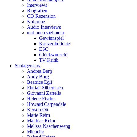
Interviews
Biografien
CD-Rezension
Kolumne
Audio-Interviews
und noch viel mehr
Gewinnspiel
Konzertberichte
ESC
Glückwunsch!
TV-Kritik
Schlagerstars
Andrea Berg
Andy Borg
Beatrice Egli
Florian Silbereisen
Giovanni Zarrella
Helene Fischer
Howard Carpendale
Kerstin Ott
Marie Reim
Matthias Reim
Melissa Naschenweng
Michelle