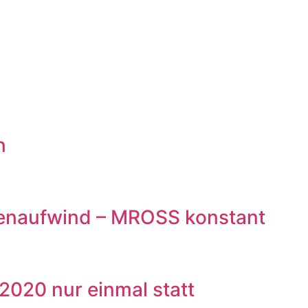
n
tenaufwind – MROSS konstant
020 nur einmal statt