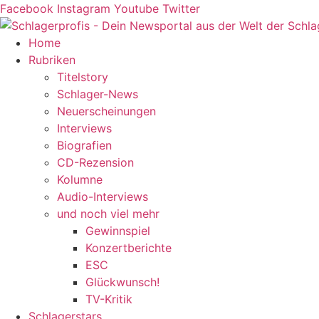
Zum
Facebook
Instagram
Youtube
Twitter
Inhalt
springen
Home
Rubriken
Titelstory
Schlager-News
Neuerscheinungen
Interviews
Biografien
CD-Rezension
Kolumne
Audio-Interviews
und noch viel mehr
Gewinnspiel
Konzertberichte
ESC
Glückwunsch!
TV-Kritik
Schlagerstars