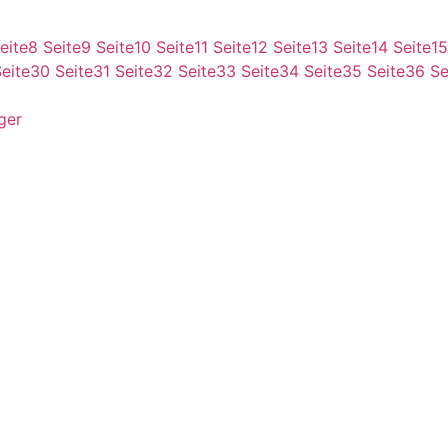
eite
8
Seite
9
Seite
10
Seite
11
Seite
12
Seite
13
Seite
14
Seite
15
eite
30
Seite
31
Seite
32
Seite
33
Seite
34
Seite
35
Seite
36
Se