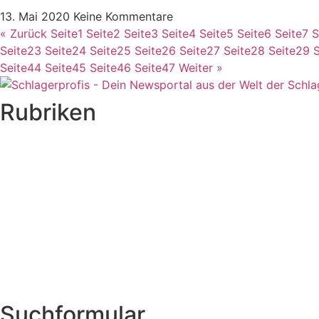
13. Mai 2020
Keine Kommentare
« Zurück
Seite
1
Seite
2
Seite
3
Seite
4
Seite
5
Seite
6
Seite
7
S
Seite
23
Seite
24
Seite
25
Seite
26
Seite
27
Seite
28
Seite
29
S
Seite
44
Seite
45
Seite
46
Seite
47
Weiter »
Rubriken
Titelstory
SchlagerNews
Neuerscheinungen
Interviews
Biographien
CD-Rezension
Kolumne
Audio-Interviews
und mehr…
Suchformular