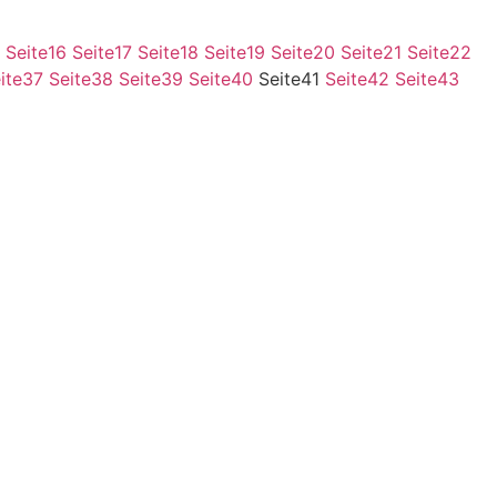
Seite
16
Seite
17
Seite
18
Seite
19
Seite
20
Seite
21
Seite
22
ite
37
Seite
38
Seite
39
Seite
40
Seite
41
Seite
42
Seite
43