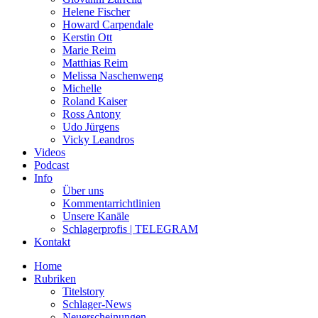
Helene Fischer
Howard Carpendale
Kerstin Ott
Marie Reim
Matthias Reim
Melissa Naschenweng
Michelle
Roland Kaiser
Ross Antony
Udo Jürgens
Vicky Leandros
Videos
Podcast
Info
Über uns
Kommentarrichtlinien
Unsere Kanäle
Schlagerprofis | TELEGRAM
Kontakt
Home
Rubriken
Titelstory
Schlager-News
Neuerscheinungen