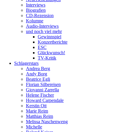
Interviews
Biografien
CD-Rezension
Kolumne
Audio-Interviews
und noch viel mehr
Gewinnspiel
Konzertberichte
ESC
Glückwunsch!
TV-Kritik
Schlagerstars
Andrea Berg
Andy Borg
Beatrice Egli
Florian Silbereisen
Giovanni Zarrella
Helene Fischer
Howard Carpendale
Kerstin Ott
Marie Reim
Matthias Reim
Melissa Naschenweng
Michelle