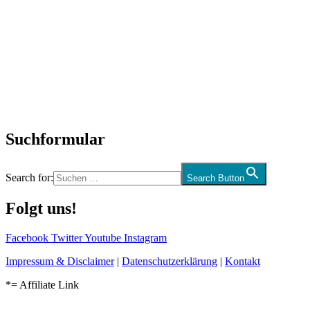
Titelstory
SchlagerNews
Neuerscheinungen
Interviews
Biographien
CD-Rezension
Kolumne
Audio-Interviews
und mehr…
Suchformular
Search for:
Search Button
Folgt uns!
Facebook
Twitter
Youtube
Instagram
Impressum & Disclaimer
|
Datenschutzerklärung
|
Kontakt
*= Affiliate Link