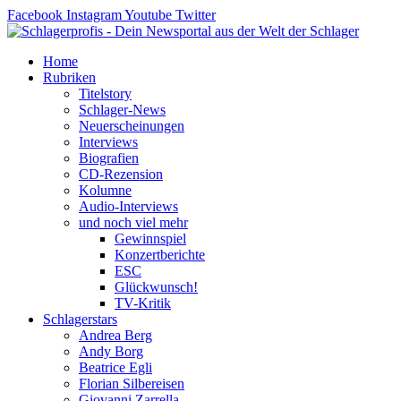
Zum
Facebook
Instagram
Youtube
Twitter
Inhalt
springen
Home
Rubriken
Titelstory
Schlager-News
Neuerscheinungen
Interviews
Biografien
CD-Rezension
Kolumne
Audio-Interviews
und noch viel mehr
Gewinnspiel
Konzertberichte
ESC
Glückwunsch!
TV-Kritik
Schlagerstars
Andrea Berg
Andy Borg
Beatrice Egli
Florian Silbereisen
Giovanni Zarrella