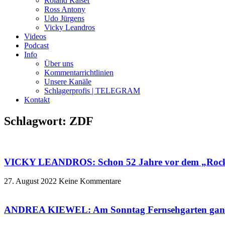
Roland Kaiser
Ross Antony
Udo Jürgens
Vicky Leandros
Videos
Podcast
Info
Über uns
Kommentarrichtlinien
Unsere Kanäle
Schlagerprofis | TELEGRAM
Kontakt
Schlagwort: ZDF
VICKY LEANDROS: Schon 52 Jahre vor dem „Rock-
27. August 2022
Keine Kommentare
ANDREA KIEWEL: Am Sonntag Fernsehgarten ganz oh