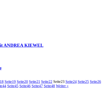
t mit ANDREA KIEWEL
e
18
Seite
19
Seite
20
Seite
21
Seite
22
Seite
23
Seite
24
Seite
25
Seite
26
te
44
Seite
45
Seite
46
Seite
47
Seite
48
Weiter »