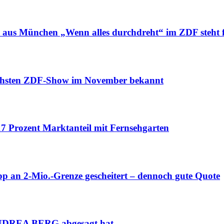
us München „Wenn alles durchdreht“ im ZDF steht f
hsten ZDF-Show im November bekannt
 Prozent Marktanteil mit Fernsehgarten
n 2-Mio.-Grenze gescheitert – dennoch gute Quote
ANDREA BERG abgesagt hat