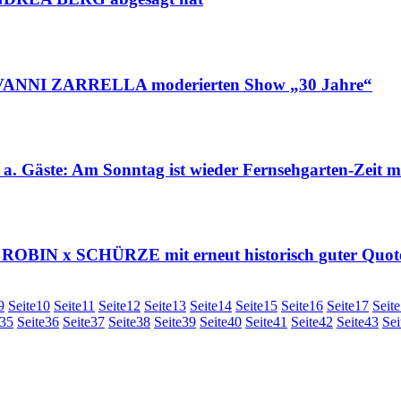
OVANNI ZARRELLA moderierten Show „30 Jahre“
ste: Am Sonntag ist wieder Fernsehgarten-Zei
OBIN x SCHÜRZE mit erneut historisch guter Quot
9
Seite
10
Seite
11
Seite
12
Seite
13
Seite
14
Seite
15
Seite
16
Seite
17
Seite
35
Seite
36
Seite
37
Seite
38
Seite
39
Seite
40
Seite
41
Seite
42
Seite
43
Sei