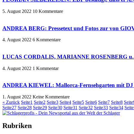
5. August 2022
10 Kommentare
ANDREA BERG: Pressetext und Fotos zur von GI
4. August 2022
6 Kommentare
LUCAS CORDALIS, MARIANNE ROSENBERG u. a. Gä
4. August 2022
1 Kommentar
ANDREA KIEWEL: Mallorca-Fernsehgarten mit DJ R
1. August 2022
Keine Kommentare
« Zurück
Seite
1
Seite
2
Seite
3
Seite
4
Seite
5
Seite
6
Seite
7
Seite
8
Seite
Seite
27
Seite
28
Seite
29
Seite
30
Seite
31
Seite
32
Seite
33
Seite
34
Seite
Rubriken