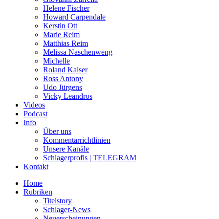
Helene Fischer
Howard Carpendale
Kerstin Ott
Marie Reim
Matthias Reim
Melissa Naschenweng
Michelle
Roland Kaiser
Ross Antony
Udo Jürgens
Vicky Leandros
Videos
Podcast
Info
Über uns
Kommentarrichtlinien
Unsere Kanäle
Schlagerprofis | TELEGRAM
Kontakt
Home
Rubriken
Titelstory
Schlager-News
Neuerscheinungen