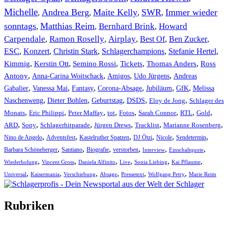
Michelle
Andrea Berg
Maite Kelly
SWR
Immer wieder
,
,
,
,
sonntags
Matthias Reim
Bernhard Brink
Howard
,
,
,
Carpendale
Ramon Roselly
Airplay
Best Of
Ben Zucker
,
,
,
,
,
ESC
,
Konzert
,
Christin Stark
,
Schlagerchampions
,
Stefanie Hertel
,
Kimmig
,
Kerstin Ott
,
,
,
,
Semino Rossi
Tickets
Thomas Anders
Ross
,
,
,
,
Antony
Anna-Carina Woitschack
Amigos
Udo Jürgens
Andreas
,
,
,
,
,
,
Gabalier
Vanessa Mai
Fantasy
Corona-Absage
Jubiläum
GfK
Melissa
,
,
,
,
,
Naschenweng
Dieter Bohlen
Geburtstag
DSDS
Eloy de Jong
Schlager des
,
,
,
,
,
,
,
,
Monats
Eric Philippi
Peter Maffay
tot
Fotos
Sarah Connor
RTL
Gold
,
,
,
,
,
,
ARD
Sony
Schlagerhitparade
Jürgen Drews
Tracklist
Marianne Rosenberg
,
,
,
,
,
,
Nino de Angelo
Adventsfest
Kastelruther Spatzen
DJ Ötzi
Nicole
Sendetermin
,
,
,
,
,
,
Barbara Schöneberger
Santiano
Biografie
verstorben
Interview
Einschaltquote
,
,
,
,
,
,
Wiederholung
Vincent Gross
Daniela Alfinito
Live
Sonia Liebing
Kai Pflaume
,
,
,
,
,
,
Universal
Kaisermania
Verschiebung
Absage
Pressetext
Wolfgang Petry
Marie Reim
Rubriken
Titelstory