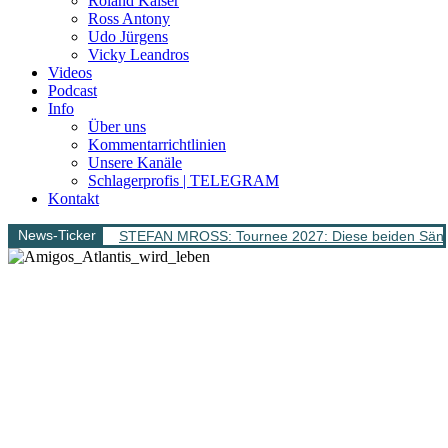
Roland Kaiser
Ross Antony
Udo Jürgens
Vicky Leandros
Videos
Podcast
Info
Über uns
Kommentarrichtlinien
Unsere Kanäle
Schlagerprofis | TELEGRAM
Kontakt
News-Ticker
STEFAN MROSS: Tournee 2027: Diese beiden Sänge