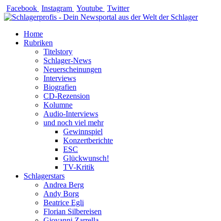
Zum
Facebook
Instagram
Youtube
Twitter
Inhalt
springen
Home
Rubriken
Titelstory
Schlager-News
Neuerscheinungen
Interviews
Biografien
CD-Rezension
Kolumne
Audio-Interviews
und noch viel mehr
Gewinnspiel
Konzertberichte
ESC
Glückwunsch!
TV-Kritik
Schlagerstars
Andrea Berg
Andy Borg
Beatrice Egli
Florian Silbereisen
Giovanni Zarrella