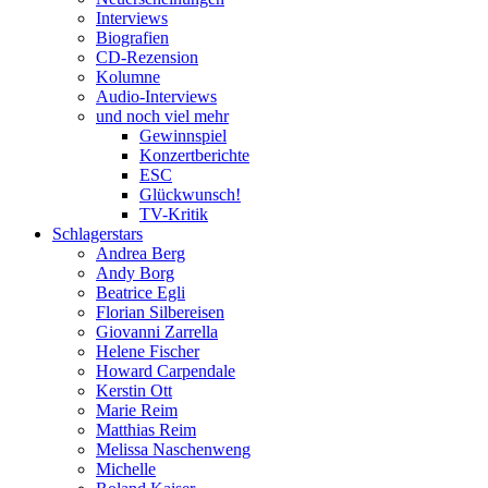
Interviews
Biografien
CD-Rezension
Kolumne
Audio-Interviews
und noch viel mehr
Gewinnspiel
Konzertberichte
ESC
Glückwunsch!
TV-Kritik
Schlagerstars
Andrea Berg
Andy Borg
Beatrice Egli
Florian Silbereisen
Giovanni Zarrella
Helene Fischer
Howard Carpendale
Kerstin Ott
Marie Reim
Matthias Reim
Melissa Naschenweng
Michelle