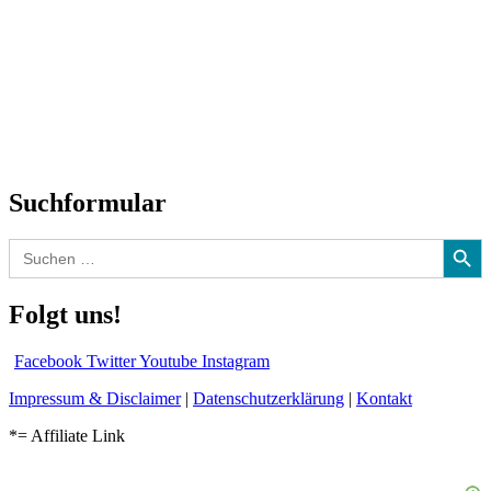
SchlagerNews
Neuerscheinungen
Interviews
Biographien
CD-Rezension
Kolumne
Audio-Interviews
und mehr…
Suchformular
Search Button
Search
for:
Folgt uns!
Facebook
Twitter
Youtube
Instagram
Impressum & Disclaimer
|
Datenschutzerklärung
|
Kontakt
*= Affiliate Link