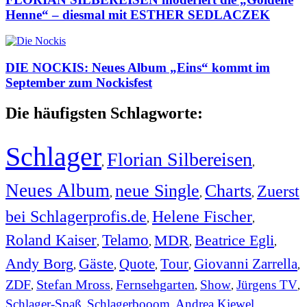
Henne“ – diesmal mit ESTHER SEDLACZEK
DIE NOCKIS: Neues Album „Eins“ kommt im
September zum Nockisfest
Die häufigsten Schlagworte:
Schlager
Florian Silbereisen
,
,
Neues Album
neue Single
Charts
Zuerst
,
,
,
bei Schlagerprofis.de
Helene Fischer
,
,
Roland Kaiser
Telamo
MDR
Beatrice Egli
,
,
,
,
Andy Borg
Gäste
Quote
Tour
Giovanni Zarrella
,
,
,
,
,
ZDF
Stefan Mross
Fernsehgarten
Show
Jürgens TV
,
,
,
,
,
Schlager-Spaß
Schlagerbooom
Andrea Kiewel
,
,
,