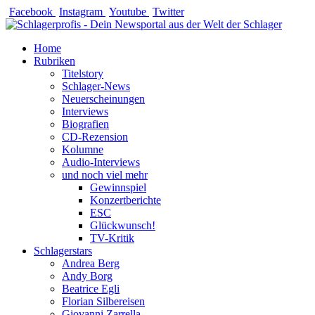
Zum
Facebook
Instagram
Youtube
Twitter
Inhalt
springen
Home
Rubriken
Titelstory
Schlager-News
Neuerscheinungen
Interviews
Biografien
CD-Rezension
Kolumne
Audio-Interviews
und noch viel mehr
Gewinnspiel
Konzertberichte
ESC
Glückwunsch!
TV-Kritik
Schlagerstars
Andrea Berg
Andy Borg
Beatrice Egli
Florian Silbereisen
Giovanni Zarrella