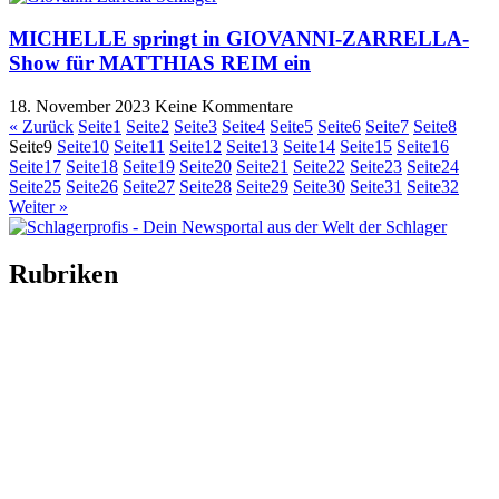
MICHELLE springt in GIOVANNI-ZARRELLA-
Show für MATTHIAS REIM ein
18. November 2023
Keine Kommentare
« Zurück
Seite
1
Seite
2
Seite
3
Seite
4
Seite
5
Seite
6
Seite
7
Seite
8
Seite
9
Seite
10
Seite
11
Seite
12
Seite
13
Seite
14
Seite
15
Seite
16
Seite
17
Seite
18
Seite
19
Seite
20
Seite
21
Seite
22
Seite
23
Seite
24
Seite
25
Seite
26
Seite
27
Seite
28
Seite
29
Seite
30
Seite
31
Seite
32
Weiter »
Rubriken
Titelstory
SchlagerNews
Neuerscheinungen
Interviews
Biographien
CD-Rezension
Kolumne
Audio-Interviews
und mehr…