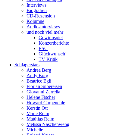
Interviews
Biografien
CD-Rezension
Kolumne
Audio-Interviews
und noch viel mehr
Gewinnspiel
Konzertberichte
ESC
Glückwunsch!
TV-Kritik
Schlagerstars
Andrea Berg
Andy Borg
Beatrice Egli
Florian Silbereisen
Giovanni Zarrella
Helene Fischer
Howard Carpendale
Kerstin Ott
Marie Reim
Matthias Reim
Melissa Naschenweng
Michelle