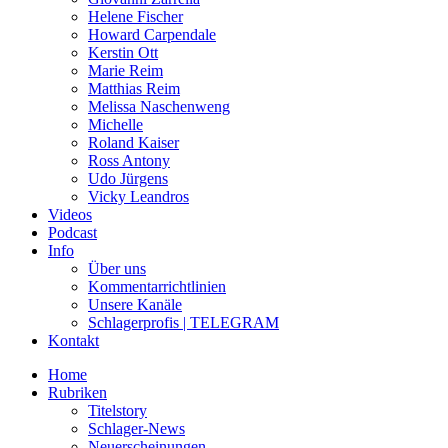
Helene Fischer
Howard Carpendale
Kerstin Ott
Marie Reim
Matthias Reim
Melissa Naschenweng
Michelle
Roland Kaiser
Ross Antony
Udo Jürgens
Vicky Leandros
Videos
Podcast
Info
Über uns
Kommentarrichtlinien
Unsere Kanäle
Schlagerprofis | TELEGRAM
Kontakt
Home
Rubriken
Titelstory
Schlager-News
Neuerscheinungen