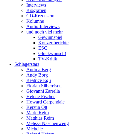
Interviews
Biografien
CD-Rezension
Kolumne
Audio-Interviews
und noch viel mehr
Gewinnspiel
Konzertberichte
ESC
Glückwunsch!
TV-Kritik
Schlagerstars
Andrea Berg
Andy Borg
Beatrice Egli
Florian Silbereisen
Giovanni Zarrella
Helene Fischer
Howard Carpendale
Kerstin Ott
Marie Reim
Matthias Reim
Melissa Naschenweng
Michelle