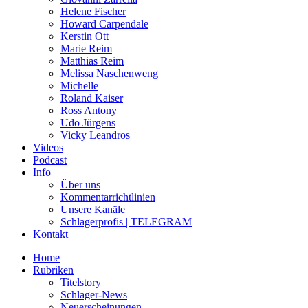
Helene Fischer
Howard Carpendale
Kerstin Ott
Marie Reim
Matthias Reim
Melissa Naschenweng
Michelle
Roland Kaiser
Ross Antony
Udo Jürgens
Vicky Leandros
Videos
Podcast
Info
Über uns
Kommentarrichtlinien
Unsere Kanäle
Schlagerprofis | TELEGRAM
Kontakt
Home
Rubriken
Titelstory
Schlager-News
Neuerscheinungen