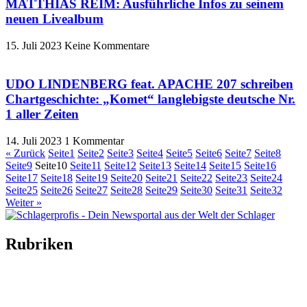
MATTHIAS REIM: Ausführliche Infos zu seinem
neuen Livealbum
15. Juli 2023
Keine Kommentare
UDO LINDENBERG feat. APACHE 207 schreiben
Chartgeschichte: „Komet“ langlebigste deutsche Nr.
1 aller Zeiten
14. Juli 2023
1 Kommentar
« Zurück
Seite
1
Seite
2
Seite
3
Seite
4
Seite
5
Seite
6
Seite
7
Seite
8
Seite
9
Seite
10
Seite
11
Seite
12
Seite
13
Seite
14
Seite
15
Seite
16
Seite
17
Seite
18
Seite
19
Seite
20
Seite
21
Seite
22
Seite
23
Seite
24
Seite
25
Seite
26
Seite
27
Seite
28
Seite
29
Seite
30
Seite
31
Seite
32
Weiter »
Rubriken
Titelstory
SchlagerNews
Neuerscheinungen