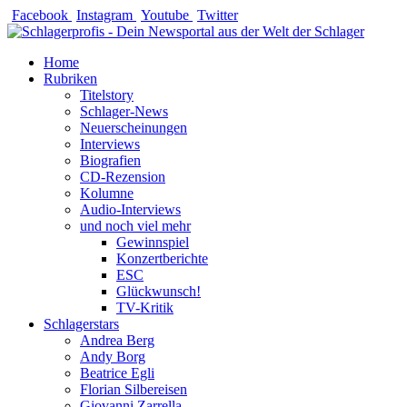
Zum
Facebook
Instagram
Youtube
Twitter
Inhalt
springen
Home
Rubriken
Titelstory
Schlager-News
Neuerscheinungen
Interviews
Biografien
CD-Rezension
Kolumne
Audio-Interviews
und noch viel mehr
Gewinnspiel
Konzertberichte
ESC
Glückwunsch!
TV-Kritik
Schlagerstars
Andrea Berg
Andy Borg
Beatrice Egli
Florian Silbereisen
Giovanni Zarrella