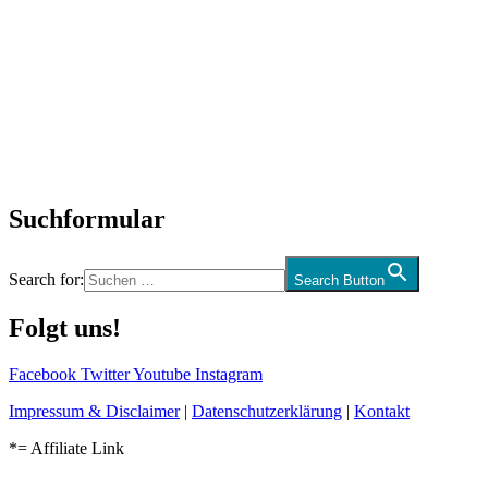
Titelstory
SchlagerNews
Neuerscheinungen
Interviews
Biographien
CD-Rezension
Kolumne
Audio-Interviews
und mehr…
Suchformular
Search for:
Search Button
Folgt uns!
Facebook
Twitter
Youtube
Instagram
Impressum & Disclaimer
|
Datenschutzerklärung
|
Kontakt
*= Affiliate Link