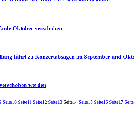
Ende Oktober verschoben
lung führt zu Konzertabsagen im September und Okt
verschoben werden
9
Seite
10
Seite
11
Seite
12
Seite
13
Seite
14
Seite
15
Seite
16
Seite
17
Seite