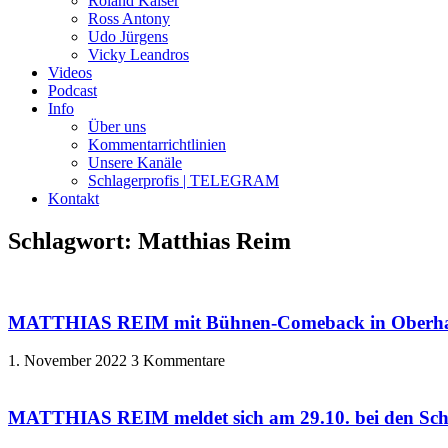
Roland Kaiser
Ross Antony
Udo Jürgens
Vicky Leandros
Videos
Podcast
Info
Über uns
Kommentarrichtlinien
Unsere Kanäle
Schlagerprofis | TELEGRAM
Kontakt
Schlagwort: Matthias Reim
MATTHIAS REIM mit Bühnen-Comeback in Oberhause
1. November 2022
3 Kommentare
MATTHIAS REIM meldet sich am 29.10. bei den Schl