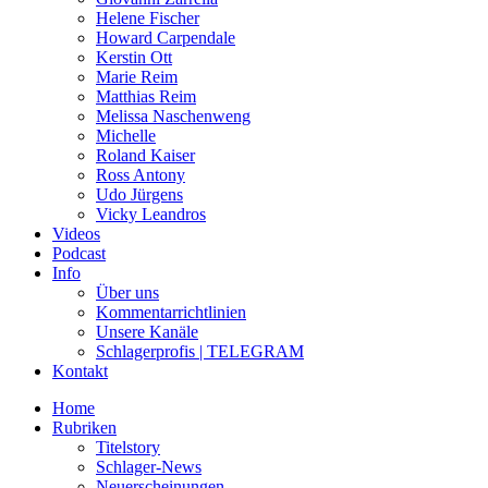
Helene Fischer
Howard Carpendale
Kerstin Ott
Marie Reim
Matthias Reim
Melissa Naschenweng
Michelle
Roland Kaiser
Ross Antony
Udo Jürgens
Vicky Leandros
Videos
Podcast
Info
Über uns
Kommentarrichtlinien
Unsere Kanäle
Schlagerprofis | TELEGRAM
Kontakt
Home
Rubriken
Titelstory
Schlager-News
Neuerscheinungen