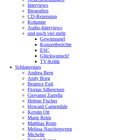
Interviews
Biografien
CD-Rezension
Kolumne
Audio-Interviews
und noch viel mehr
Gewinnspiel
Konzertberichte
ESC
Glückwunsch!
TV-Kritik
Schlagerstars
Andrea Berg
Andy Borg
Beatrice Egli
Florian Silbereisen
Giovanni Zarrella
Helene Fischer
Howard Carpendale
Kerstin Ott
Marie Reim
Matthias Reim
Melissa Naschenweng
Michelle