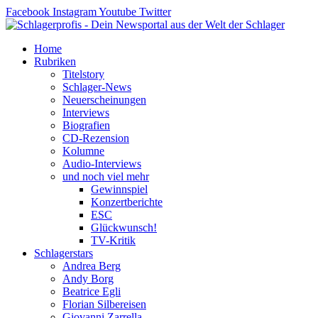
Zum
Facebook
Instagram
Youtube
Twitter
Inhalt
springen
Home
Rubriken
Titelstory
Schlager-News
Neuerscheinungen
Interviews
Biografien
CD-Rezension
Kolumne
Audio-Interviews
und noch viel mehr
Gewinnspiel
Konzertberichte
ESC
Glückwunsch!
TV-Kritik
Schlagerstars
Andrea Berg
Andy Borg
Beatrice Egli
Florian Silbereisen
Giovanni Zarrella