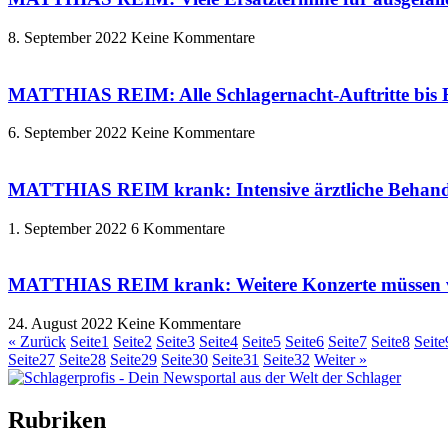
8. September 2022
Keine Kommentare
MATTHIAS REIM: Alle Schlagernacht-Auftritte bis 
6. September 2022
Keine Kommentare
MATTHIAS REIM krank: Intensive ärztliche Behand
1. September 2022
6 Kommentare
MATTHIAS REIM krank: Weitere Konzerte müssen 
24. August 2022
Keine Kommentare
« Zurück
Seite
1
Seite
2
Seite
3
Seite
4
Seite
5
Seite
6
Seite
7
Seite
8
Seite
Seite
27
Seite
28
Seite
29
Seite
30
Seite
31
Seite
32
Weiter »
Rubriken