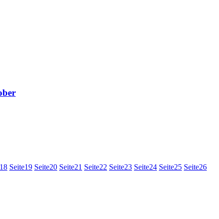
ober
18
Seite
19
Seite
20
Seite
21
Seite
22
Seite
23
Seite
24
Seite
25
Seite
26