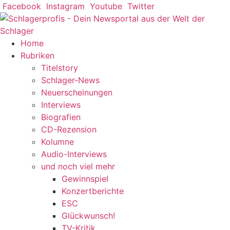
Zum
Facebook
Instagram
Youtube
Twitter
Inhalt
springen
Home
Rubriken
Titelstory
Schlager-News
Neuerscheinungen
Interviews
Biografien
CD-Rezension
Kolumne
Audio-Interviews
und noch viel mehr
Gewinnspiel
Konzertberichte
ESC
Glückwunsch!
TV-Kritik