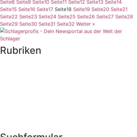
Seite
8
Seite
9
Seite
10
Seite
11
Seite
12
Seite
13
Seite
14
Seite
15
Seite
16
Seite
17
Seite
18
Seite
19
Seite
20
Seite
21
Seite
22
Seite
23
Seite
24
Seite
25
Seite
26
Seite
27
Seite
28
Seite
29
Seite
30
Seite
31
Seite
32
Weiter »
Rubriken
Titelstory
SchlagerNews
Neuerscheinungen
Interviews
Biographien
CD-Rezension
Kolumne
Audio-Interviews
und mehr…