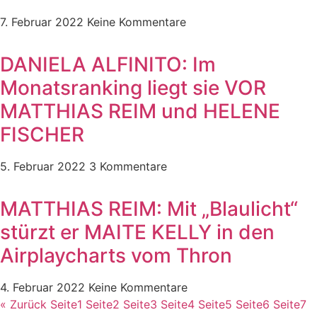
7. Februar 2022
Keine Kommentare
DANIELA ALFINITO: Im
Monatsranking liegt sie VOR
MATTHIAS REIM und HELENE
FISCHER
5. Februar 2022
3 Kommentare
MATTHIAS REIM: Mit „Blaulicht“
stürzt er MAITE KELLY in den
Airplaycharts vom Thron
4. Februar 2022
Keine Kommentare
« Zurück
Seite
1
Seite
2
Seite
3
Seite
4
Seite
5
Seite
6
Seite
7