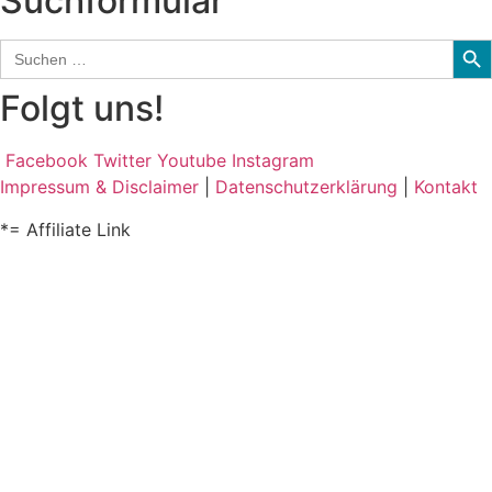
Suchformular
Sear
Search
for:
Folgt uns!
Facebook
Twitter
Youtube
Instagram
Impressum & Disclaimer
|
Datenschutzerklärung
|
Kontakt
*= Affiliate Link