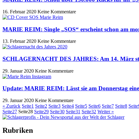
16. Februar 2020
Keine Kommentare
MARIE REIM: Single „SOS“ erscheint schon am morg
13. Februar 2020
Keine Kommentare
SCHLAGERNACHT DES JAHRES: Am 14. März starte
29. Januar 2020
Keine Kommentare
Update: MARIE REIM: Lässt sie am Donnerstag ein
29. Januar 2020
Keine Kommentare
« Zurück
Seite
1
Seite
2
Seite
3
Seite
4
Seite
5
Seite
6
Seite
7
Seite
8
Seite
Seite
27
Seite
28
Seite
29
Seite
30
Seite
31
Seite
32
Weiter »
Rubriken