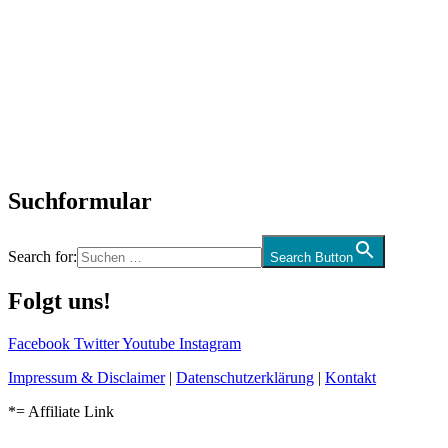
Titelstory
SchlagerNews
Neuerscheinungen
Interviews
Biographien
CD-Rezension
Kolumne
Audio-Interviews
und mehr…
Suchformular
Search for:
Search Button
Folgt uns!
Facebook
Twitter
Youtube
Instagram
Impressum & Disclaimer
|
Datenschutzerklärung
|
Kontakt
*= Affiliate Link