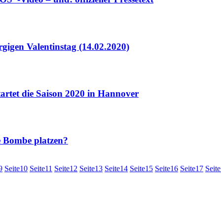
igen Valentinstag (14.02.2020)
t die Saison 2020 in Hannover
e Bombe platzen?
9
Seite
10
Seite
11
Seite
12
Seite
13
Seite
14
Seite
15
Seite
16
Seite
17
Seite