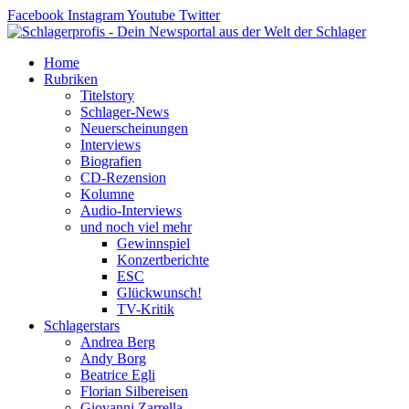
Zum
Facebook
Instagram
Youtube
Twitter
Inhalt
springen
Home
Rubriken
Titelstory
Schlager-News
Neuerscheinungen
Interviews
Biografien
CD-Rezension
Kolumne
Audio-Interviews
und noch viel mehr
Gewinnspiel
Konzertberichte
ESC
Glückwunsch!
TV-Kritik
Schlagerstars
Andrea Berg
Andy Borg
Beatrice Egli
Florian Silbereisen
Giovanni Zarrella