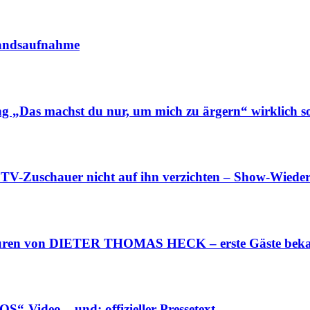
standsaufnahme
g „Das machst du nur, um mich zu ärgern“ wirklich
-Zuschauer nicht auf ihn verzichten – Show-Wiede
uren von DIETER THOMAS HECK – erste Gäste bek
“-Video – und: offizieller Pressetext