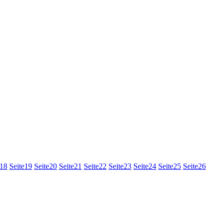
18
Seite
19
Seite
20
Seite
21
Seite
22
Seite
23
Seite
24
Seite
25
Seite
26