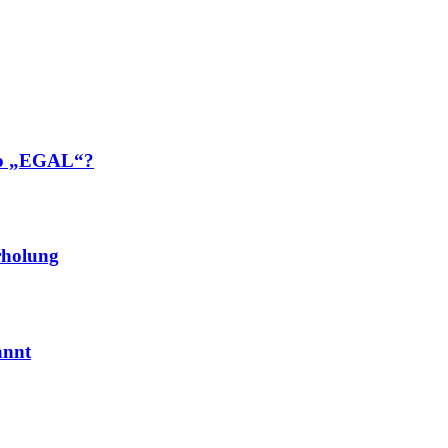
 so „EGAL“?
rholung
annt