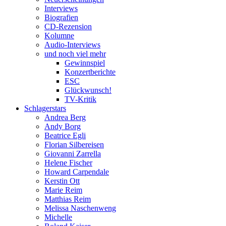
Interviews
Biografien
CD-Rezension
Kolumne
Audio-Interviews
und noch viel mehr
Gewinnspiel
Konzertberichte
ESC
Glückwunsch!
TV-Kritik
Schlagerstars
Andrea Berg
Andy Borg
Beatrice Egli
Florian Silbereisen
Giovanni Zarrella
Helene Fischer
Howard Carpendale
Kerstin Ott
Marie Reim
Matthias Reim
Melissa Naschenweng
Michelle