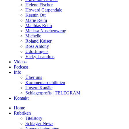
Helene Fischer
Howard Carpendale
Kerstin Ott
Marie Reim
Matthias Reim
Melissa Naschenweng
Michelle
Roland Kaiser
Ross Antony
Udo Jürgens
Vicky Leandros
Videos
Podcast
Info
Über uns
Kommentarrichtlinien
Unsere Kanäle
Schlagerprofis | TELEGRAM
Kontakt
Home
Rubriken
Titelstory
Schlager-News
Neuerscheinungen