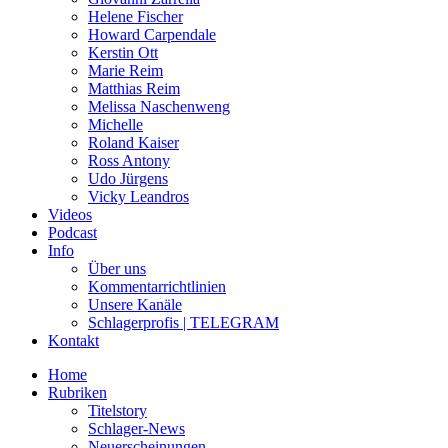
Helene Fischer
Howard Carpendale
Kerstin Ott
Marie Reim
Matthias Reim
Melissa Naschenweng
Michelle
Roland Kaiser
Ross Antony
Udo Jürgens
Vicky Leandros
Videos
Podcast
Info
Über uns
Kommentarrichtlinien
Unsere Kanäle
Schlagerprofis | TELEGRAM
Kontakt
Home
Rubriken
Titelstory
Schlager-News
Neuerscheinungen