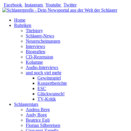
Zum
Facebook
Instagram
Youtube
Twitter
Inhalt
springen
Home
Rubriken
Titelstory
Schlager-News
Neuerscheinungen
Interviews
Biografien
CD-Rezension
Kolumne
Audio-Interviews
und noch viel mehr
Gewinnspiel
Konzertberichte
ESC
Glückwunsch!
TV-Kritik
Schlagerstars
Andrea Berg
Andy Borg
Beatrice Egli
Florian Silbereisen
Giovanni Zarrella