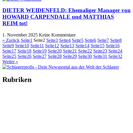
DIETER WEIDENFELD: Ehemaliger Manager von
HOWARD CARPENDALE und MATTHIAS
REIM tot!
1. November 2025
Keine Kommentare
« Zurück
Seite
1
Seite
2
Seite
3
Seite
4
Seite
5
Seite
6
Seite
7
Seite
8
Seite
9
Seite
10
Seite
11
Seite
12
Seite
13
Seite
14
Seite
15
Seite
16
Seite
17
Seite
18
Seite
19
Seite
20
Seite
21
Seite
22
Seite
23
Seite
24
Seite
25
Seite
26
Seite
27
Seite
28
Seite
29
Seite
30
Seite
31
Seite
32
Weiter »
Rubriken
Titelstory
SchlagerNews
Neuerscheinungen
Interviews
Biographien
CD-Rezension
Kolumne
Audio-Interviews