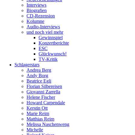
Interviews
Biografien
CD-Rezension
Kolumne
Audio-Interviews
und noch viel mehr
Gewinnspiel
Konzertberichte
ESC
Glückwunsch!
TV-Kritik
Schlagerstars
Andrea Berg
Andy Borg
Beatrice Egli
Florian Silbereisen
Giovanni Zarrella
Helene Fischer
Howard Carpendale
Kerstin Ott
Marie Reim
Matthias Reim
Melissa Naschenweng
Michelle