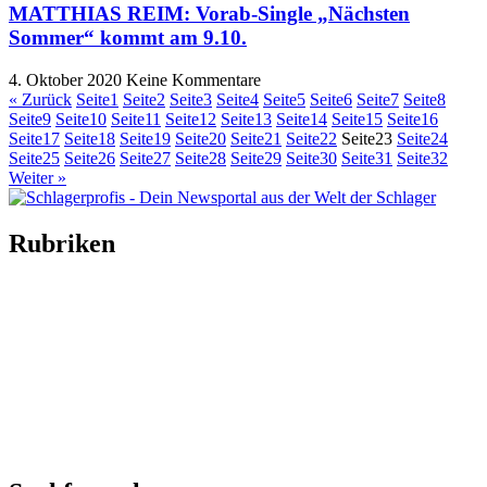
MATTHIAS REIM: Vorab-Single „Nächsten
Sommer“ kommt am 9.10.
4. Oktober 2020
Keine Kommentare
« Zurück
Seite
1
Seite
2
Seite
3
Seite
4
Seite
5
Seite
6
Seite
7
Seite
8
Seite
9
Seite
10
Seite
11
Seite
12
Seite
13
Seite
14
Seite
15
Seite
16
Seite
17
Seite
18
Seite
19
Seite
20
Seite
21
Seite
22
Seite
23
Seite
24
Seite
25
Seite
26
Seite
27
Seite
28
Seite
29
Seite
30
Seite
31
Seite
32
Weiter »
Rubriken
Titelstory
SchlagerNews
Neuerscheinungen
Interviews
Biographien
CD-Rezension
Kolumne
Audio-Interviews
und mehr…