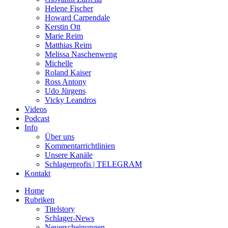
Helene Fischer
Howard Carpendale
Kerstin Ott
Marie Reim
Matthias Reim
Melissa Naschenweng
Michelle
Roland Kaiser
Ross Antony
Udo Jürgens
Vicky Leandros
Videos
Podcast
Info
Über uns
Kommentarrichtlinien
Unsere Kanäle
Schlagerprofis | TELEGRAM
Kontakt
Home
Rubriken
Titelstory
Schlager-News
Neuerscheinungen