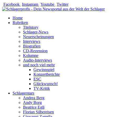
Zum
Facebook
Instagram
Youtube
Twitter
Inhalt
springen
Home
Rubriken
Titelstory
Schlager-News
Neuerscheinungen
Interviews
Biografien
CD-Rezension
Kolumne
Audio-Interviews
und noch viel mehr
Gewinnspiel
Konzertberichte
ESC
Glückwunsch!
TV-Kritik
Schlagerstars
Andrea Berg
Andy Borg
Beatrice Egli
Florian Silbereisen
Giovanni Zarrella