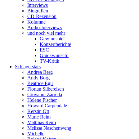
Interviews
Biografien
CD-Rezension
Kolumne
Audio-Interviews
und noch viel mehr
Gewinnspiel
Konzertberichte
ESC
Glückwunsch!
TV-Kritik
Schlagerstars
Andrea Berg
Andy Borg
Beatrice Egli
Florian Silbereisen
Giovanni Zarrella
Helene Fischer
Howard Carpendale
Kerstin Ott
Marie Reim
Matthias Reim
Melissa Naschenweng
Michelle