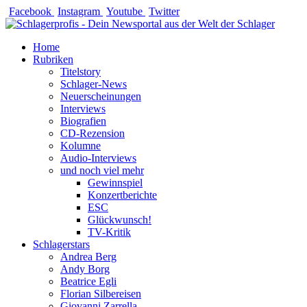
Zum
Facebook
Instagram
Youtube
Twitter
Inhalt
springen
Home
Rubriken
Titelstory
Schlager-News
Neuerscheinungen
Interviews
Biografien
CD-Rezension
Kolumne
Audio-Interviews
und noch viel mehr
Gewinnspiel
Konzertberichte
ESC
Glückwunsch!
TV-Kritik
Schlagerstars
Andrea Berg
Andy Borg
Beatrice Egli
Florian Silbereisen
Giovanni Zarrella