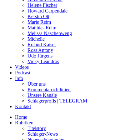
Helene Fischer
Howard Carpendale
Kerstin Ott
Marie Reim
Matthias Reim
Melissa Naschenweng
Michelle
Roland Kaiser
Ross Antony
Udo Jürgens
Vicky Leandros
Videos
Podcast
Info
Über uns
Kommentarrichtlinien
Unsere Kanäle
Schlagerprofis | TELEGRAM
Kontakt
Home
Rubriken
Titelstory
Schlager-News
Neuerscheinungen