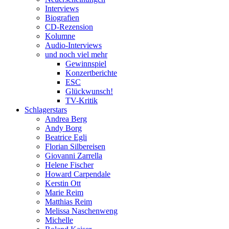
Interviews
Biografien
CD-Rezension
Kolumne
Audio-Interviews
und noch viel mehr
Gewinnspiel
Konzertberichte
ESC
Glückwunsch!
TV-Kritik
Schlagerstars
Andrea Berg
Andy Borg
Beatrice Egli
Florian Silbereisen
Giovanni Zarrella
Helene Fischer
Howard Carpendale
Kerstin Ott
Marie Reim
Matthias Reim
Melissa Naschenweng
Michelle