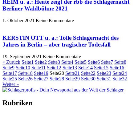
REIM u. a.: Heute zeigt der rbb die Schlagernacht
Berliner Waldbühne 2021
1. Oktober 2021
Keine Kommentare
KERSTIN OTT u. a.: Tolle Schlagernacht des
Jahres in Berlin – aber tragischer Todesfall
19. September 2021
Keine Kommentare
« Zurück
Seite
1
Seite
2
Seite
3
Seite
4
Seite
5
Seite
6
Seite
7
Seite
8
Seite
9
Seite
10
Seite
11
Seite
12
Seite
13
Seite
14
Seite
15
Seite
16
Seite
17
Seite
18
Seite
19
Seite
20
Seite
21
Seite
22
Seite
23
Seite
24
Seite
25
Seite
26
Seite
27
Seite
28
Seite
29
Seite
30
Seite
31
Seite
32
Weiter »
Rubriken
Titelstory
SchlagerNews
Neuerscheinungen
Interviews