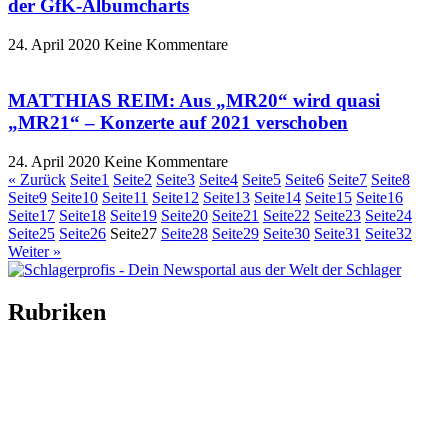
der GfK-Albumcharts
24. April 2020
Keine Kommentare
MATTHIAS REIM: Aus „MR20“ wird quasi
„MR21“ – Konzerte auf 2021 verschoben
24. April 2020
Keine Kommentare
« Zurück
Seite
1
Seite
2
Seite
3
Seite
4
Seite
5
Seite
6
Seite
7
Seite
8
Seite
9
Seite
10
Seite
11
Seite
12
Seite
13
Seite
14
Seite
15
Seite
16
Seite
17
Seite
18
Seite
19
Seite
20
Seite
21
Seite
22
Seite
23
Seite
24
Seite
25
Seite
26
Seite
27
Seite
28
Seite
29
Seite
30
Seite
31
Seite
32
Weiter »
Rubriken
Titelstory
SchlagerNews
Neuerscheinungen
Interviews
Biographien
CD-Rezension