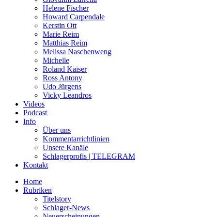
Helene Fischer
Howard Carpendale
Kerstin Ott
Marie Reim
Matthias Reim
Melissa Naschenweng
Michelle
Roland Kaiser
Ross Antony
Udo Jürgens
Vicky Leandros
Videos
Podcast
Info
Über uns
Kommentarrichtlinien
Unsere Kanäle
Schlagerprofis | TELEGRAM
Kontakt
Home
Rubriken
Titelstory
Schlager-News
Neuerscheinungen