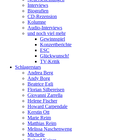
Interviews
Biografien
CD-Rezension
Kolumne
Audio-Interviews
und noch viel mehr
Gewinnspiel
Konzertberichte
ESC
Glückwunsch!
TV-Kritik
Schlagerstars
Andrea Berg
Andy Borg
Beatrice Egli
Florian Silbereisen
Giovanni Zarrella
Helene Fischer
Howard Carpendale
Kerstin Ott
Marie Reim
Matthias Reim
Melissa Naschenweng
Michelle