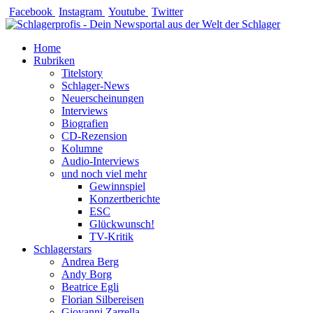
Zum
Facebook
Instagram
Youtube
Twitter
Inhalt
springen
Home
Rubriken
Titelstory
Schlager-News
Neuerscheinungen
Interviews
Biografien
CD-Rezension
Kolumne
Audio-Interviews
und noch viel mehr
Gewinnspiel
Konzertberichte
ESC
Glückwunsch!
TV-Kritik
Schlagerstars
Andrea Berg
Andy Borg
Beatrice Egli
Florian Silbereisen
Giovanni Zarrella