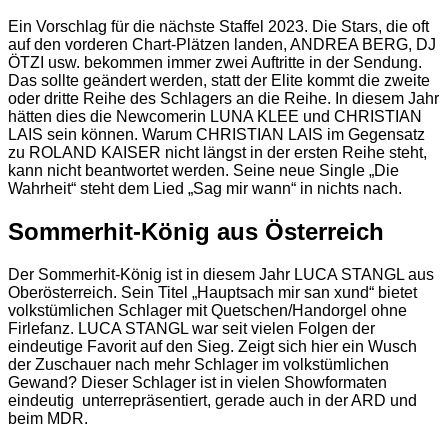
Ein Vorschlag für die nächste Staffel 2023. Die Stars, die oft
auf den vorderen Chart-Plätzen landen, ANDREA BERG, DJ
ÖTZI usw. bekommen immer zwei Auftritte in der Sendung.
Das sollte geändert werden, statt der Elite kommt die zweite
oder dritte Reihe des Schlagers an die Reihe. In diesem Jahr
hätten dies die Newcomerin LUNA KLEE und CHRISTIAN
LAIS sein können. Warum CHRISTIAN LAIS im Gegensatz
zu ROLAND KAISER nicht längst in der ersten Reihe steht,
kann nicht beantwortet werden. Seine neue Single „Die
Wahrheit“ steht dem Lied „Sag mir wann“ in nichts nach.
Sommerhit-König aus Österreich
Der Sommerhit-König ist in diesem Jahr LUCA STANGL aus
Oberösterreich. Sein Titel „Hauptsach mir san xund“ bietet
volkstümlichen Schlager mit Quetschen/Handorgel ohne
Firlefanz. LUCA STANGL war seit vielen Folgen der
eindeutige Favorit auf den Sieg. Zeigt sich hier ein Wusch
der Zuschauer nach mehr Schlager im volkstümlichen
Gewand? Dieser Schlager ist in vielen Showformaten
eindeutig unterrepräsentiert, gerade auch in der ARD und
beim MDR.