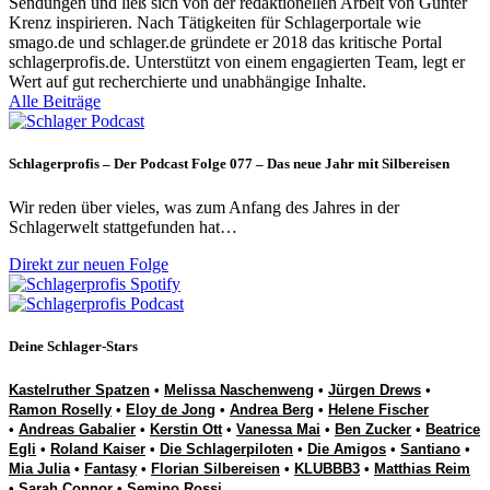
Sendungen und ließ sich von der redaktionellen Arbeit von Günter
Krenz inspirieren. Nach Tätigkeiten für Schlagerportale wie
smago.de und schlager.de gründete er 2018 das kritische Portal
schlagerprofis.de. Unterstützt von einem engagierten Team, legt er
Wert auf gut recherchierte und unabhängige Inhalte.
Alle Beiträge
Schlagerprofis – Der Podcast Folge 077 – Das neue Jahr mit Silbereisen
Wir reden über vieles, was zum Anfang des Jahres in der
Schlagerwelt stattgefunden hat…
Direkt zur neuen Folge
Deine Schlager-Stars
Kastelruther Spatzen
•
Melissa Naschenweng
•
Jürgen Drews
•
Ramon Roselly
•
Eloy de Jong
•
Andrea Berg
•
Helene Fischer
•
Andreas Gabalier
•
Kerstin Ott
•
Vanessa Mai
•
Ben Zucker
•
Beatrice
Egli
•
Roland Kaiser
•
Die Schlagerpiloten
•
Die Amigos
•
Santiano
•
Mia Julia
•
Fantasy
•
Florian Silbereisen
•
KLUBBB3
•
Matthias Reim
•
Sarah Connor
•
Semino Rossi