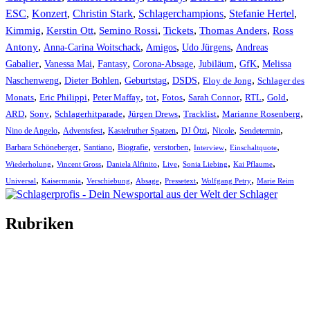
ESC
,
Konzert
,
Christin Stark
,
Schlagerchampions
,
Stefanie Hertel
,
Kimmig
,
Kerstin Ott
,
,
,
,
Semino Rossi
Tickets
Thomas Anders
Ross
,
,
,
,
Antony
Anna-Carina Woitschack
Amigos
Udo Jürgens
Andreas
,
,
,
,
,
,
Gabalier
Vanessa Mai
Fantasy
Corona-Absage
Jubiläum
GfK
Melissa
,
,
,
,
,
Naschenweng
Dieter Bohlen
Geburtstag
DSDS
Eloy de Jong
Schlager des
,
,
,
,
,
,
,
,
Monats
Eric Philippi
Peter Maffay
tot
Fotos
Sarah Connor
RTL
Gold
,
,
,
,
,
,
ARD
Sony
Schlagerhitparade
Jürgen Drews
Tracklist
Marianne Rosenberg
,
,
,
,
,
,
Nino de Angelo
Adventsfest
Kastelruther Spatzen
DJ Ötzi
Nicole
Sendetermin
,
,
,
,
,
,
Barbara Schöneberger
Santiano
Biografie
verstorben
Interview
Einschaltquote
,
,
,
,
,
,
Wiederholung
Vincent Gross
Daniela Alfinito
Live
Sonia Liebing
Kai Pflaume
,
,
,
,
,
,
Universal
Kaisermania
Verschiebung
Absage
Pressetext
Wolfgang Petry
Marie Reim
Rubriken
Titelstory
SchlagerNews
Neuerscheinungen
Interviews
Biographien