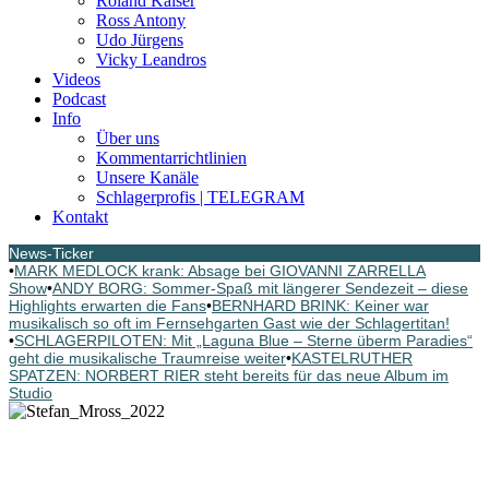
Roland Kaiser
Ross Antony
Udo Jürgens
Vicky Leandros
Videos
Podcast
Info
Über uns
Kommentarrichtlinien
Unsere Kanäle
Schlagerprofis | TELEGRAM
Kontakt
News-Ticker
•
MARK MEDLOCK krank: Absage bei GIOVANNI ZARRELLA
Show
•
ANDY BORG: Sommer-Spaß mit längerer Sendezeit – diese
Highlights erwarten die Fans
•
BERNHARD BRINK: Keiner war
musikalisch so oft im Fernsehgarten Gast wie der Schlagertitan!
•
SCHLAGERPILOTEN: Mit „Laguna Blue – Sterne überm Paradies“
geht die musikalische Traumreise weiter
•
KASTELRUTHER
SPATZEN: NORBERT RIER steht bereits für das neue Album im
Studio