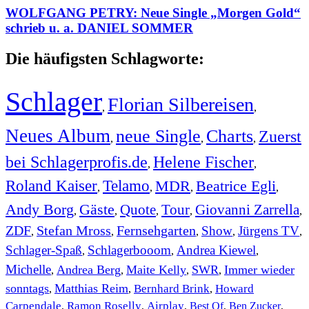
WOLFGANG PETRY: Neue Single „Morgen Gold“
schrieb u. a. DANIEL SOMMER
Die häufigsten Schlagworte:
Schlager
Florian Silbereisen
,
,
Neues Album
neue Single
Charts
Zuerst
,
,
,
bei Schlagerprofis.de
Helene Fischer
,
,
Roland Kaiser
Telamo
MDR
Beatrice Egli
,
,
,
,
Andy Borg
Gäste
Quote
Tour
Giovanni Zarrella
,
,
,
,
,
ZDF
Stefan Mross
Fernsehgarten
Show
Jürgens TV
,
,
,
,
,
Schlager-Spaß
Schlagerbooom
Andrea Kiewel
,
,
,
Michelle
Andrea Berg
Maite Kelly
SWR
Immer wieder
,
,
,
,
sonntags
Matthias Reim
Bernhard Brink
Howard
,
,
,
Carpendale
Ramon Roselly
Airplay
Best Of
Ben Zucker
,
,
,
,
,