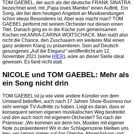
TOM GAEBEL, der auch als der deutsche FRANK SINATRA
bezeichnet wird, mit „Papa loves Mambo“ einen Auftritt. Ein
Song, der bei dem heutigen Angebot an Musiksendungen
schon etwas Besonderes ist. Aber was macht man? TOM
GAEBEL performt mit seinem Orchester nur diesen einen
Titel. Danach ging es in die Küche zum gemeinsamen
Kochen mit ANNA-CARINA WOITSCHACK. Man nutzt also
nicht die Chance, den Zuschauern ein weiteres Mal einen
ganz anderen Klang zu präsentieren. Sein auf Deutsch
gesungenes „Auf die Eleganz“ veröffentlicht am 12.
November 2021 (siehe
HIER
), wäre an dieser Stelle ideal
gewesen. Es fand nicht statt.
NICOLE und TOM GAEBEL: Mehr als
ein Song nicht drin
TOM GAEBEL ist ja wie viele andere Künstler von dem
Umstand betroffen, auch nach 17 Jahren Show-Business nur
sehr wenige TV-Auftritte zu haben. Liegt es daran, dass er
konsequent seinen eigenen musikalischen Weg bestreitet
und den auch noch mit eigenem Orchester? So nach der
Prämisse: „Wo kommen wir denn hin, Musiker mit eigener
Note zu präsentieren! Wir in der Schlagerszene bleiben uns
treu, wir setzen immer auf das Gleiche. Abwechslung und