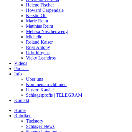
Helene Fischer
Howard Carpendale
Kerstin Ott
Marie Reim
Matthias Reim
Melissa Naschenweng
Michelle
Roland Kaiser
Ross Antony
Udo Jürgens
Vicky Leandros
Videos
Podcast
Info
Über uns
Kommentarrichtlinien
Unsere Kanäle
Schlagerprofis | TELEGRAM
Kontakt
Home
Rubriken
Titelstory
Schlager-News
Neuerscheinungen