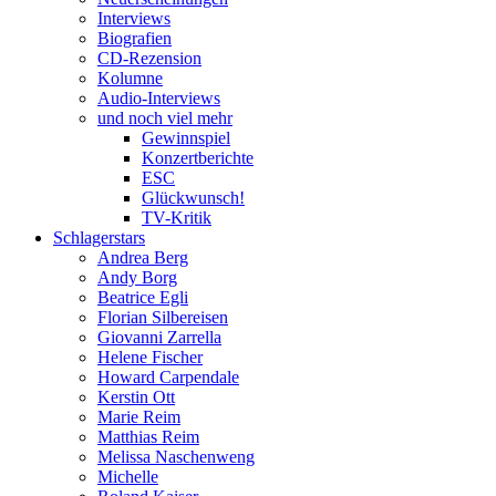
Interviews
Biografien
CD-Rezension
Kolumne
Audio-Interviews
und noch viel mehr
Gewinnspiel
Konzertberichte
ESC
Glückwunsch!
TV-Kritik
Schlagerstars
Andrea Berg
Andy Borg
Beatrice Egli
Florian Silbereisen
Giovanni Zarrella
Helene Fischer
Howard Carpendale
Kerstin Ott
Marie Reim
Matthias Reim
Melissa Naschenweng
Michelle