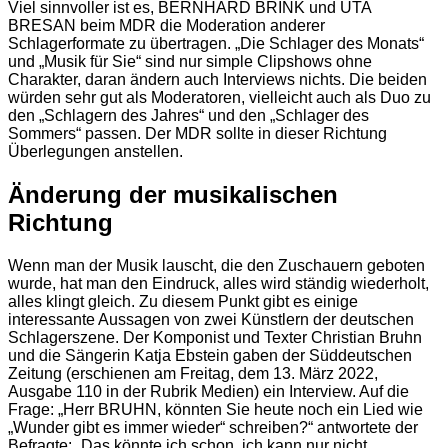
Viel sinnvoller ist es, BERNHARD BRINK und UTA
BRESAN beim MDR die Moderation anderer
Schlagerformate zu übertragen. „Die Schlager des Monats“
und „Musik für Sie“ sind nur simple Clipshows ohne
Charakter, daran ändern auch Interviews nichts. Die beiden
würden sehr gut als Moderatoren, vielleicht auch als Duo zu
den „Schlagern des Jahres“ und den „Schlager des
Sommers“ passen. Der MDR sollte in dieser Richtung
Überlegungen anstellen.
Änderung der musikalischen
Richtung
Wenn man der Musik lauscht, die den Zuschauern geboten
wurde, hat man den Eindruck, alles wird ständig wiederholt,
alles klingt gleich. Zu diesem Punkt gibt es einige
interessante Aussagen von zwei Künstlern der deutschen
Schlagerszene. Der Komponist und Texter Christian Bruhn
und die Sängerin Katja Ebstein gaben der Süddeutschen
Zeitung (erschienen am Freitag, dem 13. März 2022,
Ausgabe 110 in der Rubrik Medien) ein Interview. Auf die
Frage: „Herr BRUHN, könnten Sie heute noch ein Lied wie
„Wunder gibt es immer wieder“ schreiben?“ antwortete der
Befragte: „Das könnte ich schon, ich kann nur nicht