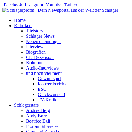
Zum
Facebook
Instagram
Youtube
Twitter
Inhalt
springen
Home
Rubriken
Titelstory
Schlager-News
Neuerscheinungen
Interviews
Biografien
CD-Rezension
Kolumne
Audio-Interviews
und noch viel mehr
Gewinnspiel
Konzertberichte
ESC
Glückwunsch!
TV-Kritik
Schlagerstars
Andrea Berg
Andy Borg
Beatrice Egli
Florian Silbereisen
Giovanni Zarrella