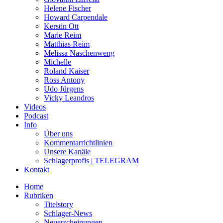
Helene Fischer
Howard Carpendale
Kerstin Ott
Marie Reim
Matthias Reim
Melissa Naschenweng
Michelle
Roland Kaiser
Ross Antony
Udo Jürgens
Vicky Leandros
Videos
Podcast
Info
Über uns
Kommentarrichtlinien
Unsere Kanäle
Schlagerprofis | TELEGRAM
Kontakt
Home
Rubriken
Titelstory
Schlager-News
Neuerscheinungen