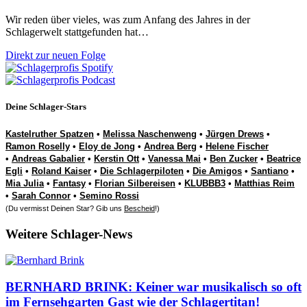
Wir reden über vieles, was zum Anfang des Jahres in der
Schlagerwelt stattgefunden hat…
Direkt zur neuen Folge
Deine Schlager-Stars
Kastelruther Spatzen
•
Melissa Naschenweng
•
Jürgen Drews
•
Ramon Roselly
•
Eloy de Jong
•
Andrea Berg
•
Helene Fischer
•
Andreas Gabalier
•
Kerstin Ott
•
Vanessa Mai
•
Ben Zucker
•
Beatrice
Egli
•
Roland Kaiser
•
Die Schlagerpiloten
•
Die Amigos
•
Santiano
•
Mia Julia
•
Fantasy
•
Florian Silbereisen
•
KLUBBB3
•
Matthias Reim
•
Sarah Connor
•
Semino Rossi
(Du vermisst Deinen Star? Gib uns
Bescheid
!)
Weitere Schlager-News
BERNHARD BRINK: Keiner war musikalisch so oft
im Fernsehgarten Gast wie der Schlagertitan!