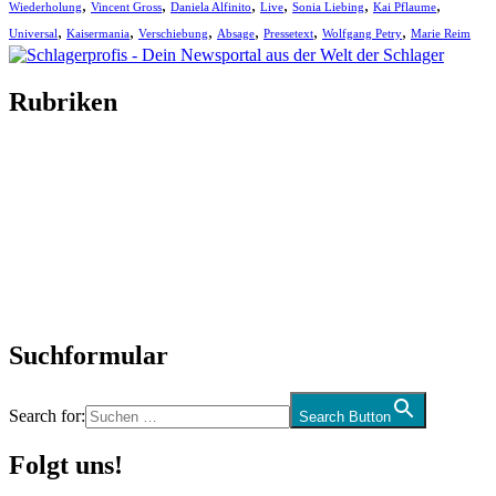
,
,
,
,
,
,
Wiederholung
Vincent Gross
Daniela Alfinito
Live
Sonia Liebing
Kai Pflaume
,
,
,
,
,
,
Universal
Kaisermania
Verschiebung
Absage
Pressetext
Wolfgang Petry
Marie Reim
Rubriken
Titelstory
SchlagerNews
Neuerscheinungen
Interviews
Biographien
CD-Rezension
Kolumne
Audio-Interviews
und mehr…
Suchformular
Search for:
Search Button
Folgt uns!