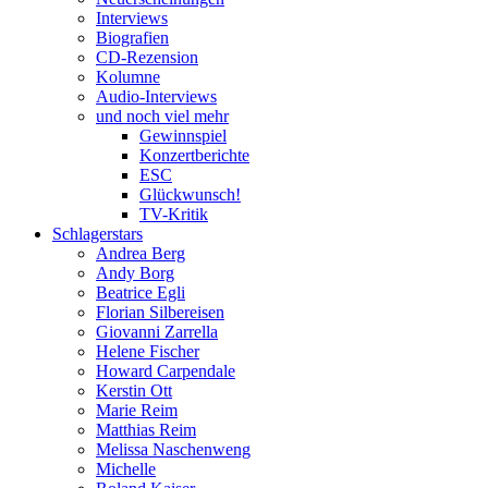
Interviews
Biografien
CD-Rezension
Kolumne
Audio-Interviews
und noch viel mehr
Gewinnspiel
Konzertberichte
ESC
Glückwunsch!
TV-Kritik
Schlagerstars
Andrea Berg
Andy Borg
Beatrice Egli
Florian Silbereisen
Giovanni Zarrella
Helene Fischer
Howard Carpendale
Kerstin Ott
Marie Reim
Matthias Reim
Melissa Naschenweng
Michelle