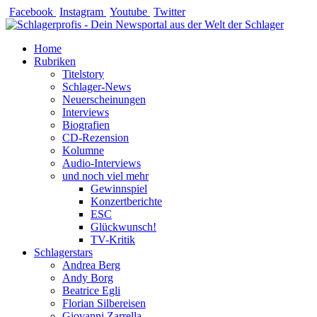
Zum
Facebook
Instagram
Youtube
Twitter
Inhalt
springen
Home
Rubriken
Titelstory
Schlager-News
Neuerscheinungen
Interviews
Biografien
CD-Rezension
Kolumne
Audio-Interviews
und noch viel mehr
Gewinnspiel
Konzertberichte
ESC
Glückwunsch!
TV-Kritik
Schlagerstars
Andrea Berg
Andy Borg
Beatrice Egli
Florian Silbereisen
Giovanni Zarrella