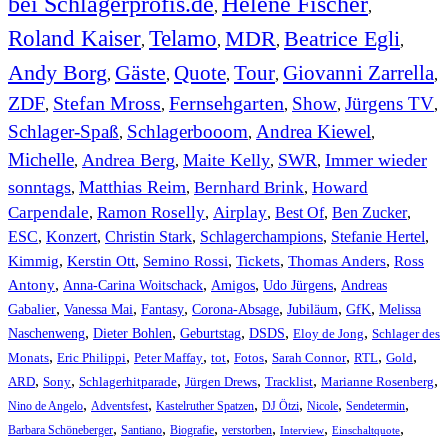
bei Schlagerprofis.de
Helene Fischer
,
,
Roland Kaiser
Telamo
MDR
Beatrice Egli
,
,
,
,
Andy Borg
Gäste
Quote
Tour
Giovanni Zarrella
,
,
,
,
,
ZDF
Stefan Mross
Fernsehgarten
Show
Jürgens TV
,
,
,
,
,
Schlager-Spaß
Schlagerbooom
Andrea Kiewel
,
,
,
Michelle
Andrea Berg
Maite Kelly
SWR
Immer wieder
,
,
,
,
sonntags
Matthias Reim
Bernhard Brink
Howard
,
,
,
Carpendale
Ramon Roselly
Airplay
Best Of
Ben Zucker
,
,
,
,
,
ESC
,
Konzert
,
Christin Stark
,
Schlagerchampions
,
Stefanie Hertel
,
Kimmig
,
Kerstin Ott
,
,
,
,
Semino Rossi
Tickets
Thomas Anders
Ross
,
,
,
,
Antony
Anna-Carina Woitschack
Amigos
Udo Jürgens
Andreas
,
,
,
,
,
,
Gabalier
Vanessa Mai
Fantasy
Corona-Absage
Jubiläum
GfK
Melissa
,
,
,
,
,
Naschenweng
Dieter Bohlen
Geburtstag
DSDS
Eloy de Jong
Schlager des
,
,
,
,
,
,
,
,
Monats
Eric Philippi
Peter Maffay
tot
Fotos
Sarah Connor
RTL
Gold
,
,
,
,
,
,
ARD
Sony
Schlagerhitparade
Jürgen Drews
Tracklist
Marianne Rosenberg
,
,
,
,
,
,
Nino de Angelo
Adventsfest
Kastelruther Spatzen
DJ Ötzi
Nicole
Sendetermin
,
,
,
,
,
,
Barbara Schöneberger
Santiano
Biografie
verstorben
Interview
Einschaltquote