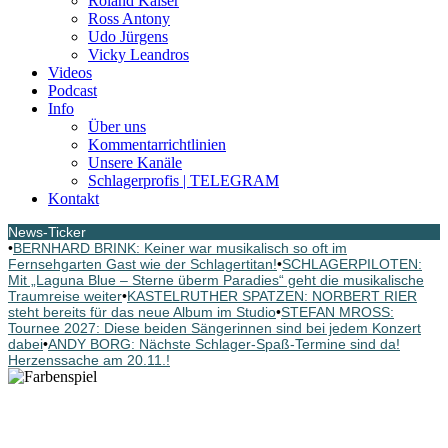
Roland Kaiser
Ross Antony
Udo Jürgens
Vicky Leandros
Videos
Podcast
Info
Über uns
Kommentarrichtlinien
Unsere Kanäle
Schlagerprofis | TELEGRAM
Kontakt
News-Ticker
•
BERNHARD BRINK: Keiner war musikalisch so oft im
Fernsehgarten Gast wie der Schlagertitan!
•
SCHLAGERPILOTEN:
Mit „Laguna Blue – Sterne überm Paradies“ geht die musikalische
Traumreise weiter
•
KASTELRUTHER SPATZEN: NORBERT RIER
steht bereits für das neue Album im Studio
•
STEFAN MROSS:
Tournee 2027: Diese beiden Sängerinnen sind bei jedem Konzert
dabei
•
ANDY BORG: Nächste Schlager-Spaß-Termine sind da!
Herzenssache am 20.11.!