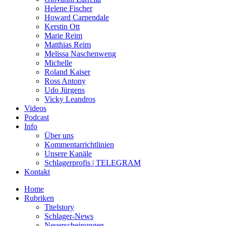
Helene Fischer
Howard Carpendale
Kerstin Ott
Marie Reim
Matthias Reim
Melissa Naschenweng
Michelle
Roland Kaiser
Ross Antony
Udo Jürgens
Vicky Leandros
Videos
Podcast
Info
Über uns
Kommentarrichtlinien
Unsere Kanäle
Schlagerprofis | TELEGRAM
Kontakt
Home
Rubriken
Titelstory
Schlager-News
Neuerscheinungen