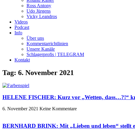
Roland Kaiser
Ross Antony
Udo Jürgens
Vicky Leandros
Videos
Podcast
Info
Über uns
Kommentarrichtlinien
Unsere Kanäle
Schlagerprofis | TELEGRAM
Kontakt
Tag: 6. November 2021
HELENE FISCHER: Kurz vor „Wetten, dass…?!“ knac
6. November 2021
Keine Kommentare
BERNHARD BRINK: Mit „Lieben und leben“ stellt er