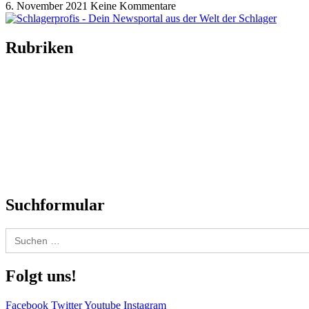
6. November 2021
Keine Kommentare
Rubriken
Titelstory
SchlagerNews
Neuerscheinungen
Interviews
Biographien
CD-Rezension
Kolumne
Audio-Interviews
und mehr…
Suchformular
Search
for:
Folgt uns!
Facebook
Twitter
Youtube
Instagram