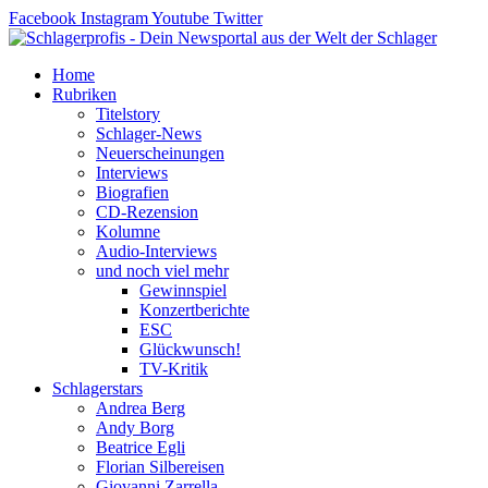
Zum
Facebook
Instagram
Youtube
Twitter
Inhalt
springen
Home
Rubriken
Titelstory
Schlager-News
Neuerscheinungen
Interviews
Biografien
CD-Rezension
Kolumne
Audio-Interviews
und noch viel mehr
Gewinnspiel
Konzertberichte
ESC
Glückwunsch!
TV-Kritik
Schlagerstars
Andrea Berg
Andy Borg
Beatrice Egli
Florian Silbereisen
Giovanni Zarrella