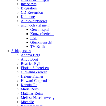
Interviews
Biografien
CD-Rezension
Kolumne
Audio-Interviews
und noch viel mehr
Gewinnspiel
Konzertberichte
ESC
Glückwunsch!
TV-Kritik
Schlagerstars
Andrea Berg
Andy Borg
Beatrice Egli
Florian Silbereisen
Giovanni Zarrella
Helene Fischer
Howard Carpendale
Kerstin Ott
Marie Reim
Matthias Reim
Melissa Naschenweng
Michelle