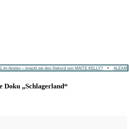
 im Airplay – knackt sie den Rekord von MAITE KELLY?
•
ALEXAND
Doku „Schlagerland“