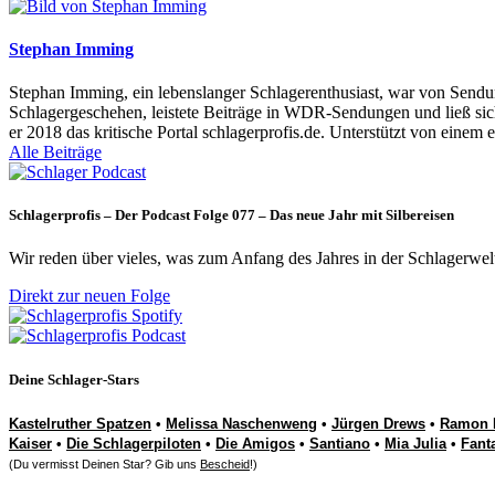
Stephan Imming
Stephan Imming, ein lebenslanger Schlagerenthusiast, war von Sendu
Schlagergeschehen, leistete Beiträge in WDR-Sendungen und ließ sich
er 2018 das kritische Portal schlagerprofis.de. Unterstützt von einem 
Alle Beiträge
Schlagerprofis – Der Podcast Folge 077 – Das neue Jahr mit Silbereisen
Wir reden über vieles, was zum Anfang des Jahres in der Schlagerwel
Direkt zur neuen Folge
Deine Schlager-Stars
Kastelruther Spatzen
•
Melissa Naschenweng
•
Jürgen Drews
•
Ramon 
Kaiser
•
Die Schlagerpiloten
•
Die Amigos
•
Santiano
•
Mia Julia
•
Fant
(Du vermisst Deinen Star? Gib uns
Bescheid
!)