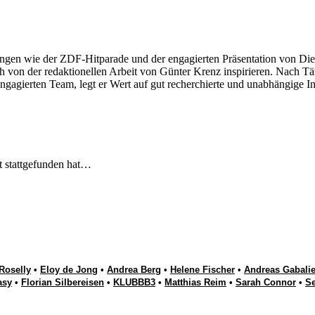
ngen wie der ZDF-Hitparade und der engagierten Präsentation von Die
 von der redaktionellen Arbeit von Günter Krenz inspirieren. Nach Tät
engagierten Team, legt er Wert auf gut recherchierte und unabhängige In
t stattgefunden hat…
Roselly
•
Eloy de Jong
•
Andrea Berg
•
Helene Fischer
•
Andreas Gabalie
asy
•
Florian Silbereisen
•
KLUBBB3
•
Matthias Reim
•
Sarah Connor
•
S