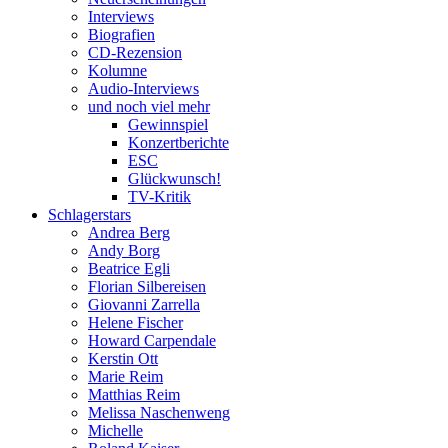
Interviews
Biografien
CD-Rezension
Kolumne
Audio-Interviews
und noch viel mehr
Gewinnspiel
Konzertberichte
ESC
Glückwunsch!
TV-Kritik
Schlagerstars
Andrea Berg
Andy Borg
Beatrice Egli
Florian Silbereisen
Giovanni Zarrella
Helene Fischer
Howard Carpendale
Kerstin Ott
Marie Reim
Matthias Reim
Melissa Naschenweng
Michelle