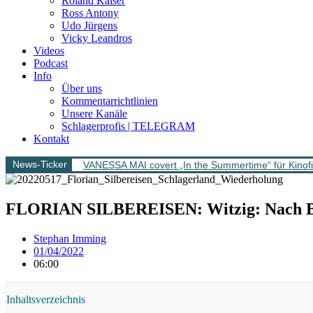
Roland Kaiser
Ross Antony
Udo Jürgens
Vicky Leandros
Videos
Podcast
Info
Über uns
Kommentarrichtlinien
Unsere Kanäle
Schlagerprofis | TELEGRAM
Kontakt
News-Ticker
VANESSA MAI covert „In the Summertime“ für Kinofi
FLORIAN SILBEREISEN: Witzig: Nach B
Stephan Imming
01/04/2022
06:00
Inhaltsverzeichnis