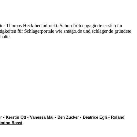
ter Thomas Heck beeindruckt. Schon früh engagierte er sich im
igkeiten für Schlagerportale wie smago.de und schlager.de gründete
halte.
r
•
Kerstin Ott
•
Vanessa Mai
•
Ben Zucker
•
Beatrice Egli
•
Roland
emino Rossi