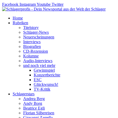
Zum
Facebook
Instagram
Youtube
Twitter
Inhalt
springen
Home
Rubriken
Titelstory
Schlager-News
Neuerscheinungen
Interviews
Biografien
CD-Rezension
Kolumne
Audio-Interviews
und noch viel mehr
Gewinnspiel
Konzertberichte
ESC
Glückwunsch!
TV-Kritik
Schlagerstars
Andrea Berg
Andy Borg
Beatrice Egli
Florian Silbereisen
Giovanni Zarrella