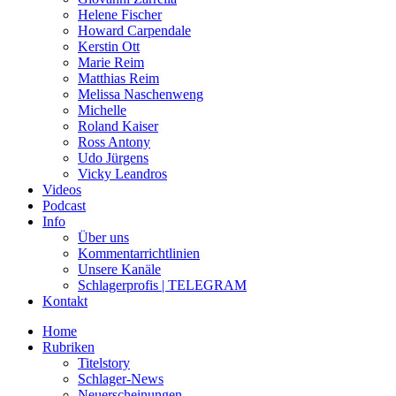
Helene Fischer
Howard Carpendale
Kerstin Ott
Marie Reim
Matthias Reim
Melissa Naschenweng
Michelle
Roland Kaiser
Ross Antony
Udo Jürgens
Vicky Leandros
Videos
Podcast
Info
Über uns
Kommentarrichtlinien
Unsere Kanäle
Schlagerprofis | TELEGRAM
Kontakt
Home
Rubriken
Titelstory
Schlager-News
Neuerscheinungen