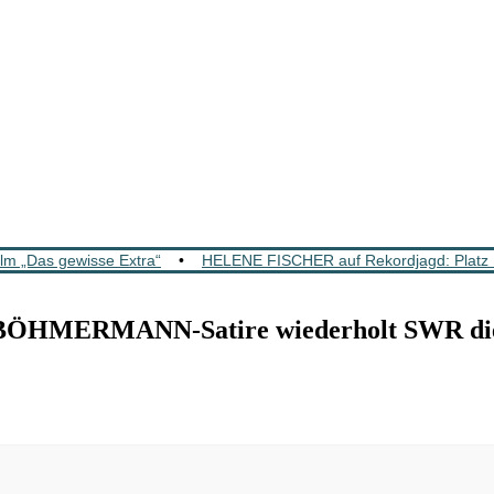
lm „Das gewisse Extra“
•
HELENE FISCHER auf Rekordjagd: Platz 1
ÖHMERMANN-Satire wiederholt SWR die 