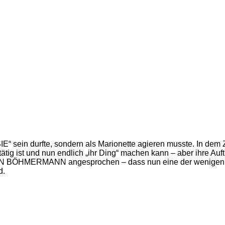
SIE“ sein durfte, sondern als Marionette agieren musste. In
tig ist und nun endlich „ihr Ding“ machen kann – aber ihre Au
AN BÖHMERMANN angesprochen – dass nun eine der wenigen „off
d.