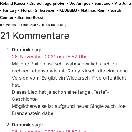
Roland Kaiser
•
Die Schlagerpiloten
•
Die Amigos
•
Santiano
•
Mia Julia
•
Fantasy
•
Florian Silbereisen
•
KLUBBB3
•
Matthias Reim
•
Sarah
Connor
•
Semino Rossi
(Du vermisst Deinen Star? Gib uns
Bescheid
!)
21 Kommentare
Dominik
sagt:
26. November 2021 um 15:57 Uhr
Mit Eric Philippi ist sehr wahrscheinlich auch zu
rechnen, ebenso wie mit Romy Kirsch, die eine neue
Version von „Es gibt ein Wiederseh’n“ veröffentlicht
hat.
Dieses Lied hat ja schon eine lange „Feste“-
Geschichte.
Möglicherweise ist aufgrund neuer Single auch Joel
Brandenstein dabei.
Dominik
sagt:
26. November 2021 um 15:59 Uhr