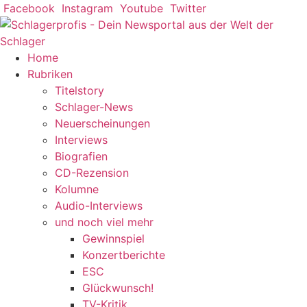
Zum
Facebook
Instagram
Youtube
Twitter
Inhalt
springen
Home
Rubriken
Titelstory
Schlager-News
Neuerscheinungen
Interviews
Biografien
CD-Rezension
Kolumne
Audio-Interviews
und noch viel mehr
Gewinnspiel
Konzertberichte
ESC
Glückwunsch!
TV-Kritik