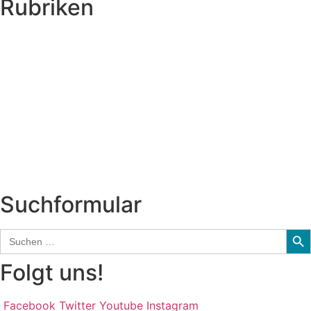
Rubriken
Titelstory
SchlagerNews
Neuerscheinungen
Interviews
Biographien
CD-Rezension
Kolumne
Audio-Interviews
und mehr…
Suchformular
Sear
Search
for:
Folgt uns!
Facebook
Twitter
Youtube
Instagram