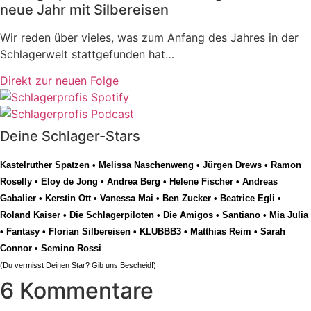
neue Jahr mit Silbereisen
Wir reden über vieles, was zum Anfang des Jahres in der
Schlagerwelt stattgefunden hat…
Direkt zur neuen Folge
Deine Schlager-Stars
Kastelruther Spatzen
•
Melissa Naschenweng
•
Jürgen Drews
•
Ramon
Roselly
•
Eloy de Jong
•
Andrea Berg
•
Helene Fischer
•
Andreas
Gabalier
•
Kerstin Ott
•
Vanessa Mai
•
Ben Zucker
•
Beatrice Egli
•
Roland Kaiser
•
Die Schlagerpiloten
•
Die Amigos
•
Santiano
•
Mia Julia
•
Fantasy
•
Florian Silbereisen
•
KLUBBB3
•
Matthias Reim
•
Sarah
Connor
•
Semino Rossi
(Du vermisst Deinen Star? Gib uns
Bescheid
!)
6 Kommentare