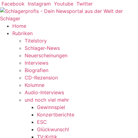
Zum
Facebook
Instagram
Youtube
Twitter
Inhalt
springen
Home
Rubriken
Titelstory
Schlager-News
Neuerscheinungen
Interviews
Biografien
CD-Rezension
Kolumne
Audio-Interviews
und noch viel mehr
Gewinnspiel
Konzertberichte
ESC
Glückwunsch!
TV-Kritik