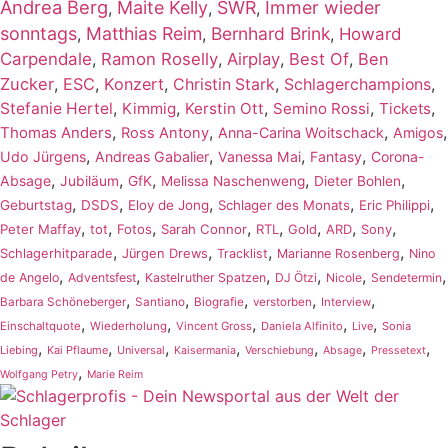
Andrea Berg
Maite Kelly
SWR
Immer wieder
,
,
,
sonntags
Matthias Reim
Bernhard Brink
,
,
,
Howard
Carpendale
,
Ramon Roselly
,
Airplay
,
Best Of
,
Ben
Zucker
,
ESC
,
Konzert
,
,
,
Christin Stark
Schlagerchampions
,
,
,
,
,
Stefanie Hertel
Kimmig
Kerstin Ott
Semino Rossi
Tickets
,
,
,
,
Thomas Anders
Ross Antony
Anna-Carina Woitschack
Amigos
,
,
,
,
Udo Jürgens
Andreas Gabalier
Vanessa Mai
Fantasy
Corona-
,
,
,
,
,
Absage
Jubiläum
GfK
Melissa Naschenweng
Dieter Bohlen
,
,
,
,
,
Geburtstag
DSDS
Eloy de Jong
Schlager des Monats
Eric Philippi
,
,
,
,
,
,
,
,
Peter Maffay
tot
Fotos
Sarah Connor
RTL
Gold
ARD
Sony
,
,
,
,
Schlagerhitparade
Jürgen Drews
Tracklist
Marianne Rosenberg
Nino
,
,
,
,
,
,
de Angelo
Adventsfest
Kastelruther Spatzen
DJ Ötzi
Nicole
Sendetermin
,
,
,
,
,
Barbara Schöneberger
Santiano
Biografie
verstorben
Interview
,
,
,
,
,
Einschaltquote
Wiederholung
Vincent Gross
Daniela Alfinito
Live
Sonia
,
,
,
,
,
,
,
Liebing
Kai Pflaume
Universal
Kaisermania
Verschiebung
Absage
Pressetext
,
Wolfgang Petry
Marie Reim