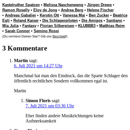
Kastelruther Spatzen
•
Melissa Naschenweng
•
Jürgen Drews
•
Ramon Roselly
•
Eloy de Jong
•
Andrea Berg
•
Helene Fischer
•
Andreas Gabalier
•
Kerstin Ott
•
Vanessa Mai
•
Ben Zucker
•
Beatrice
Egli
•
Roland Kaiser
•
Die Schlagerpiloten
•
Die Amigos
•
Santiano
•
Mia Julia
•
Fantasy
•
Florian Silbereisen
•
KLUBBB3
•
Matthias Reim
•
Sarah Connor
•
Semino Rossi
(Du vermisst Deinen Star? Gib uns
Bescheid
!)
3 Kommentare
Martin
sagt:
6. Juli 2021 um 14:27 Uhr
Manchmal hat man den Eindruck, das die Sparte Schlager den
öffentlich rechtlichen Sendern vollkommen egal ist.
Martin
Simon Floris
sagt:
7. Juli 2021 um 03:36 Uhr
Eher finden andere Musikrichtungen keine
Aufmerksamkeit