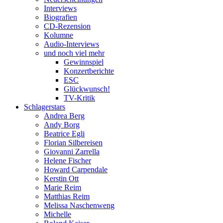
Interviews
Biografien
CD-Rezension
Kolumne
Audio-Interviews
und noch viel mehr
Gewinnspiel
Konzertberichte
ESC
Glückwunsch!
TV-Kritik
Schlagerstars
Andrea Berg
Andy Borg
Beatrice Egli
Florian Silbereisen
Giovanni Zarrella
Helene Fischer
Howard Carpendale
Kerstin Ott
Marie Reim
Matthias Reim
Melissa Naschenweng
Michelle