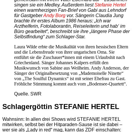
singen sie ein Medley. Außerdem liest
Stefanie Hertel
einen warmherzigen Fan-Brief von Gabi aus Lehndorf
für Gastgeber
Andy Borg
vor. Sängerin Claudia Jung
brachte ihr erstes Album 1986 heraus: „Ich war
Arzthelferin, Fotolaborantin, Reiseleiterin und hab‘ im
Büro gearbeitet“, beschreibt sie ihre „längere Phase der
Selbstfindung“ zum Schlager-Star.
Laura Wilde erbte die Musikalität von ihren hessischen Eltern
und die Lebensfreude von ihrer ungarischen Oma. Sie
entführt sie die Zuschauer*innen mit einem Urlaubshit nach
Griechenland. Sänger Johannes Kalpers erfüllt den
Musikwunsch von Sabine aus Weilheim. Andy Anderson, der
Sänger der Originalbesetzung von „Mademoiselle Ninette“
von „The Soulful Dynamics“ ist mit seiner Ehefrau zu Gast.
Fröhliche Stimmung kommt auch vom „Bodensee-Quartett“.
Quelle. SWR
Schlagergöttin STEFANIE HERTEL
Wahnsinn: In allen drei Shows wird STEFANIE HERTEL
mitwirken, selbst bei der Hitparaden-Sause ist sie dabei –
wer sie als „Lady in red“ mag, kann das ZDF einschalten: