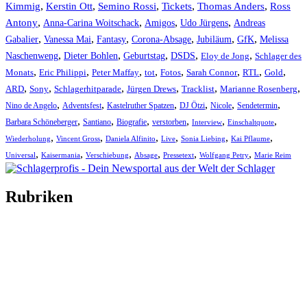
Kimmig
,
Kerstin Ott
,
,
,
,
Semino Rossi
Tickets
Thomas Anders
Ross
,
,
,
,
Antony
Anna-Carina Woitschack
Amigos
Udo Jürgens
Andreas
,
,
,
,
,
,
Gabalier
Vanessa Mai
Fantasy
Corona-Absage
Jubiläum
GfK
Melissa
,
,
,
,
,
Naschenweng
Dieter Bohlen
Geburtstag
DSDS
Eloy de Jong
Schlager des
,
,
,
,
,
,
,
,
Monats
Eric Philippi
Peter Maffay
tot
Fotos
Sarah Connor
RTL
Gold
,
,
,
,
,
,
ARD
Sony
Schlagerhitparade
Jürgen Drews
Tracklist
Marianne Rosenberg
,
,
,
,
,
,
Nino de Angelo
Adventsfest
Kastelruther Spatzen
DJ Ötzi
Nicole
Sendetermin
,
,
,
,
,
,
Barbara Schöneberger
Santiano
Biografie
verstorben
Interview
Einschaltquote
,
,
,
,
,
,
Wiederholung
Vincent Gross
Daniela Alfinito
Live
Sonia Liebing
Kai Pflaume
,
,
,
,
,
,
Universal
Kaisermania
Verschiebung
Absage
Pressetext
Wolfgang Petry
Marie Reim
Rubriken
Titelstory
SchlagerNews
Neuerscheinungen
Interviews
Biographien
CD-Rezension
Kolumne