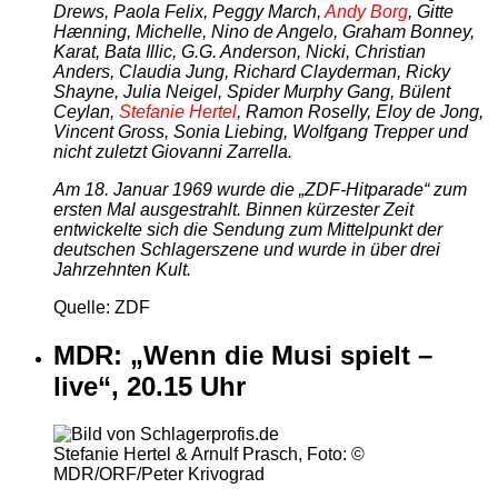
Drews, Paola Felix, Peggy March,
Andy Borg
, Gitte
Hænning, Michelle, Nino de Angelo, Graham Bonney,
Karat, Bata Illic, G.G. Anderson, Nicki, Christian
Anders, Claudia Jung, Richard Clayderman, Ricky
Shayne, Julia Neigel, Spider Murphy Gang, Bülent
Ceylan,
Stefanie Hertel
, Ramon Roselly, Eloy de Jong,
Vincent Gross, Sonia Liebing, Wolfgang Trepper und
nicht zuletzt Giovanni Zarrella.
Am 18. Januar 1969 wurde die „ZDF-Hitparade“ zum
ersten Mal ausgestrahlt. Binnen kürzester Zeit
entwickelte sich die Sendung zum Mittelpunkt der
deutschen Schlagerszene und wurde in über drei
Jahrzehnten Kult.
Quelle: ZDF
MDR: „Wenn die Musi spielt –
live“, 20.15 Uhr
Stefanie Hertel & Arnulf Prasch, Foto: ©
MDR/ORF/Peter Krivograd