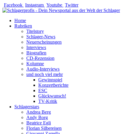
Zum
Facebook
Instagram
Youtube
Twitter
Inhalt
springen
Home
Rubriken
Titelstory
Schlager-News
Neuerscheinungen
Interviews
Biografien
CD-Rezension
Kolumne
Audio-Interviews
und noch viel mehr
Gewinnspiel
Konzertberichte
ESC
Glückwunsch!
TV-Kritik
Schlagerstars
Andrea Berg
Andy Borg
Beatrice Egli
Florian Silbereisen
Giovanni Zarrella