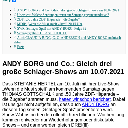
ANDY BORG und Co.: Gleich drei große Schlager-Shows am 10.07.2021
Übersicht: Welche Sendungen treten am Samstag gegeneinander an?
ZDF: „50 Jahre ZDF-Hitparade – die Zugabe“
MDR: „Wenn die Musi spielt – live“, 20.15 Uhr
SWR: Schlager-Spaß mit ANDY BORG, Folge 32
Schlagergöttin STEFANIE HERTEL
Auch CLAUDIA JUNG, G. G. ANDERSON und ANDY BORG mehrfach
dabei
Fazit
ANDY BORG und Co.: Gleich drei
große Schlager-Shows am 10.07.2021
Dass STEFANIE HERTEL am 10. Juli mit ihrer Live-Show
„Wenn die Musi spielt“ am kommenden Samstag gegen
THOMAS GOTTSCHALK und „50 Jahre ZDF-Hitparade –
die Zugabe“ antreten muss,
hatten wir schon berichtet
. Dabei
ist uns gar nicht aufgefallen, dass auch
ANDY BORG
an
diesem Tag seinen „Schlager-Spaß“ präsentieren wird.
Show-Wahnsinn bei den öffentlich-rechtlichen: Wochen lang
kommen entweder nur Wiederholungen oder diskutable
Shows – und dann werden gleich DREI(!!!)