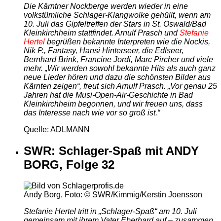
Die Kärntner Nockberge werden wieder in eine
volkstümliche Schlager-Klangwolke gehüllt, wenn am
10. Juli das Gipfeltreffen der Stars in St. Oswald/Bad
Kleinkirchheim stattfindet. Arnulf Prasch und
Stefanie
Hertel
begrüßen bekannte Interpreten wie die Nockis,
Nik P., Fantasy, Hansi Hinterseer, die Edlseer,
Bernhard Brink, Francine Jordi, Marc Pircher und viele
mehr. „Wir werden sowohl bekannte Hits als auch ganz
neue Lieder hören und dazu die schönsten Bilder aus
Kärnten zeigen“, freut sich Arnulf Prasch. „Vor genau 25
Jahren hat die Musi-Open-Air-Geschichte in Bad
Kleinkirchheim begonnen, und wir freuen uns, dass
das Interesse nach wie vor so groß ist.“
Quelle: ADLMANN
SWR: Schlager-Spaß mit ANDY
BORG, Folge 32
Andy Borg, Foto: © SWR/Kimmig/Kerstin Joensson
Stefanie Hertel tritt in „Schlager-Spaß“ am 10. Juli
gemeinsam mit ihrem Vater Eberhard auf – zusammen