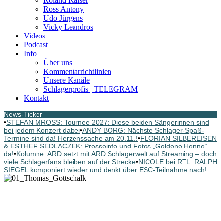
Roland Kaiser
Ross Antony
Udo Jürgens
Vicky Leandros
Videos
Podcast
Info
Über uns
Kommentarrichtlinien
Unsere Kanäle
Schlagerprofis | TELEGRAM
Kontakt
News-Ticker
•
STEFAN MROSS: Tournee 2027: Diese beiden Sängerinnen sind
bei jedem Konzert dabei
•
ANDY BORG: Nächste Schlager-Spaß-
Termine sind da! Herzenssache am 20.11.!
•
FLORIAN SILBEREISEN
& ESTHER SEDLACZEK: Presseinfo und Fotos „Goldene Henne“
da!
•
Kolumne: ARD setzt mit ARD Schlagerwelt auf Streaming – doch
viele Schlagerfans bleiben auf der Strecke
•
NICOLE bei RTL: RALPH
SIEGEL komponiert wieder und denkt über ESC-Teilnahme nach!