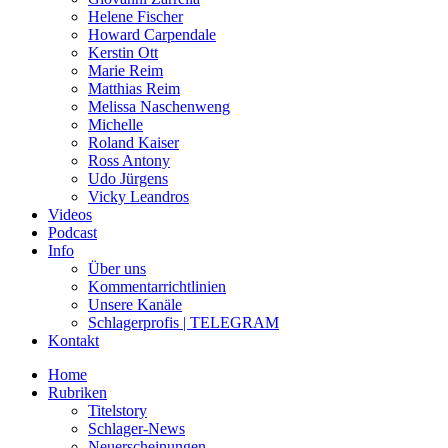
Helene Fischer
Howard Carpendale
Kerstin Ott
Marie Reim
Matthias Reim
Melissa Naschenweng
Michelle
Roland Kaiser
Ross Antony
Udo Jürgens
Vicky Leandros
Videos
Podcast
Info
Über uns
Kommentarrichtlinien
Unsere Kanäle
Schlagerprofis | TELEGRAM
Kontakt
Home
Rubriken
Titelstory
Schlager-News
Neuerscheinungen