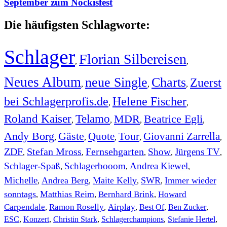
September zum Nockisfest
Die häufigsten Schlagworte:
Schlager
Florian Silbereisen
,
,
Neues Album
neue Single
Charts
Zuerst
,
,
,
bei Schlagerprofis.de
Helene Fischer
,
,
Roland Kaiser
Telamo
MDR
Beatrice Egli
,
,
,
,
Andy Borg
Gäste
Quote
Tour
Giovanni Zarrella
,
,
,
,
,
ZDF
Stefan Mross
Fernsehgarten
Show
Jürgens TV
,
,
,
,
,
Schlager-Spaß
Schlagerbooom
Andrea Kiewel
,
,
,
Michelle
Andrea Berg
Maite Kelly
SWR
Immer wieder
,
,
,
,
sonntags
Matthias Reim
Bernhard Brink
Howard
,
,
,
Carpendale
Ramon Roselly
Airplay
Best Of
Ben Zucker
,
,
,
,
,
ESC
,
Konzert
,
Christin Stark
,
Schlagerchampions
,
Stefanie Hertel
,