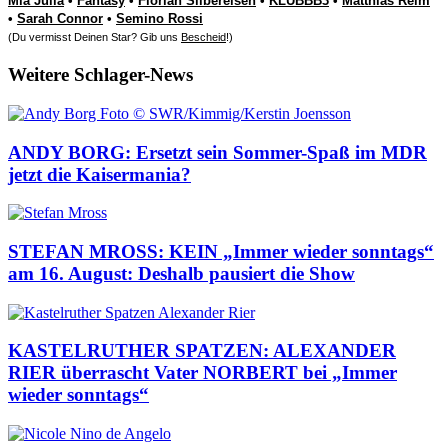
Mia Julia
•
Fantasy
•
Florian Silbereisen
•
KLUBBB3
•
Matthias Reim
•
Sarah Connor
•
Semino Rossi
(Du vermisst Deinen Star? Gib uns
Bescheid
!)
Weitere Schlager-News
ANDY BORG: Ersetzt sein Sommer-Spaß im MDR
jetzt die Kaisermania?
STEFAN MROSS: KEIN „Immer wieder sonntags“
am 16. August: Deshalb pausiert die Show
KASTELRUTHER SPATZEN: ALEXANDER
RIER überrascht Vater NORBERT bei „Immer
wieder sonntags“