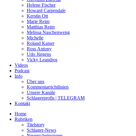
Helene Fischer
Howard Carpendale
Kerstin Ott
Marie Reim
Matthias Reim
Melissa Naschenweng
Michelle
Roland Kaiser
Ross Antony
Udo Jürgens
Vicky Leandros
Videos
Podcast
Info
Über uns
Kommentarrichtlinien
Unsere Kanäle
Schlagerprofis | TELEGRAM
Kontakt
Home
Rubriken
Titelstory
Schlager-News
Neuerscheinungen