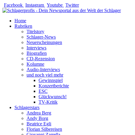
Zum
Facebook
Instagram
Youtube
Twitter
Inhalt
springen
Home
Rubriken
Titelstory
Schlager-News
Neuerscheinungen
Interviews
Biografien
CD-Rezension
Kolumne
Audio-Interviews
und noch viel mehr
Gewinnspiel
Konzertberichte
ESC
Glückwunsch!
TV-Kritik
Schlagerstars
Andrea Berg
Andy Borg
Beatrice Egli
Florian Silbereisen
Giovanni Zarrella