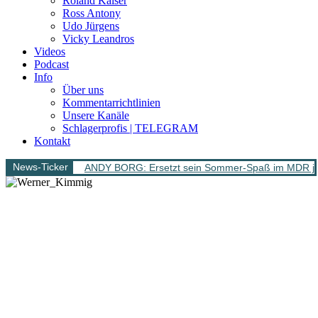
Roland Kaiser
Ross Antony
Udo Jürgens
Vicky Leandros
Videos
Podcast
Info
Über uns
Kommentarrichtlinien
Unsere Kanäle
Schlagerprofis | TELEGRAM
Kontakt
News-Ticker
ANDY BORG: Ersetzt sein Sommer-Spaß im MDR jet