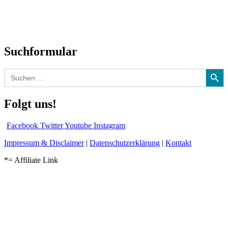
CD-Rezension
Kolumne
Audio-Interviews
und mehr…
Suchformular
Search Button
Search
for:
Folgt uns!
Facebook
Twitter
Youtube
Instagram
Impressum & Disclaimer
|
Datenschutzerklärung
|
Kontakt
*= Affiliate Link