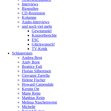
Interviews
Biografien
CD-Rezension
Kolumne
Audio-Interviews
und noch viel mehr
Gewinnspiel
Konzertberichte
ESC
Glückwunsch!
TV-Kritik
Schlagerstars
Andrea Berg
Andy Borg
Beatrice Egli
Florian Silbereisen
Giovanni Zarrella
Helene Fischer
Howard Carpendale
Kerstin Ott
Marie Reim
Matthias Reim
Melissa Naschenweng
Michelle