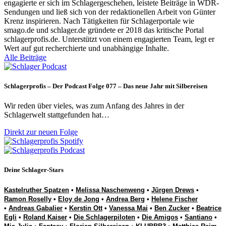
engagierte er sich im Schlagergeschehen, leistete Beiträge in WDR-
Sendungen und ließ sich von der redaktionellen Arbeit von Günter
Krenz inspirieren. Nach Tätigkeiten für Schlagerportale wie
smago.de und schlager.de gründete er 2018 das kritische Portal
schlagerprofis.de. Unterstützt von einem engagierten Team, legt er
Wert auf gut recherchierte und unabhängige Inhalte.
Alle Beiträge
Schlagerprofis – Der Podcast Folge 077 – Das neue Jahr mit Silbereisen
Wir reden über vieles, was zum Anfang des Jahres in der
Schlagerwelt stattgefunden hat…
Direkt zur neuen Folge
Deine Schlager-Stars
Kastelruther Spatzen
•
Melissa Naschenweng
•
Jürgen Drews
•
Ramon Roselly
•
Eloy de Jong
•
Andrea Berg
•
Helene Fischer
•
Andreas Gabalier
•
Kerstin Ott
•
Vanessa Mai
•
Ben Zucker
•
Beatrice
Egli
•
Roland Kaiser
•
Die Schlagerpiloten
•
Die Amigos
•
Santiano
•