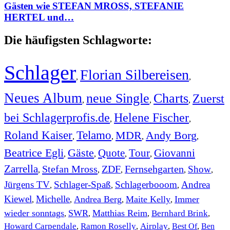
Gästen wie STEFAN MROSS, STEFANIE
HERTEL und…
Die häufigsten Schlagworte:
Schlager
Florian Silbereisen
,
,
Neues Album
neue Single
Charts
Zuerst
,
,
,
bei Schlagerprofis.de
Helene Fischer
,
,
Roland Kaiser
Telamo
MDR
Andy Borg
,
,
,
,
Beatrice Egli
Gäste
Quote
Tour
Giovanni
,
,
,
,
Zarrella
Stefan Mross
ZDF
Fernsehgarten
Show
,
,
,
,
,
Jürgens TV
Schlager-Spaß
Schlagerbooom
Andrea
,
,
,
Kiewel
Michelle
Andrea Berg
Maite Kelly
Immer
,
,
,
,
wieder sonntags
SWR
Matthias Reim
Bernhard Brink
,
,
,
,
Howard Carpendale
Ramon Roselly
Airplay
Best Of
Ben
,
,
,
,