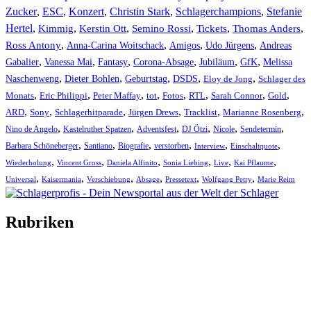
Zucker
,
ESC
,
Konzert
,
Christin Stark
,
Schlagerchampions
,
Stefanie
Hertel
,
Kimmig
,
Kerstin Ott
,
,
,
,
Semino Rossi
Tickets
Thomas Anders
,
,
,
,
Ross Antony
Anna-Carina Woitschack
Amigos
Udo Jürgens
Andreas
,
,
,
,
,
,
Gabalier
Vanessa Mai
Fantasy
Corona-Absage
Jubiläum
GfK
Melissa
,
,
,
,
,
Naschenweng
Dieter Bohlen
Geburtstag
DSDS
Eloy de Jong
Schlager des
,
,
,
,
,
,
,
,
Monats
Eric Philippi
Peter Maffay
tot
Fotos
RTL
Sarah Connor
Gold
,
,
,
,
,
,
ARD
Sony
Schlagerhitparade
Jürgen Drews
Tracklist
Marianne Rosenberg
,
,
,
,
,
,
Nino de Angelo
Kastelruther Spatzen
Adventsfest
DJ Ötzi
Nicole
Sendetermin
,
,
,
,
,
,
Barbara Schöneberger
Santiano
Biografie
verstorben
Interview
Einschaltquote
,
,
,
,
,
,
Wiederholung
Vincent Gross
Daniela Alfinito
Sonia Liebing
Live
Kai Pflaume
,
,
,
,
,
,
Universal
Kaisermania
Verschiebung
Absage
Pressetext
Wolfgang Petry
Marie Reim
Rubriken
Titelstory
SchlagerNews
Neuerscheinungen
Interviews
Biographien