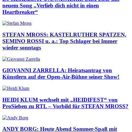
neuem Song „Verlieb dich nicht in einen
Heartbreaker“
STEFAN MROSS: KASTELRUTHER SPATZEN,
SEMINO ROSSI u. a.: Top Schlager bei Immer
wieder sonntags
GIOVANNI ZARRELLA: Heiratsantrag von
Künstlern auf der Open-Air-Bühne seiner Show!
HEIDI KLUM wechselt mit „HEIDIFEST“ von
ProSieben zu RTL – Vorbild für STEFAN MROSS?
ANDY BORG: Heute Abend Sommer-Spaß mit