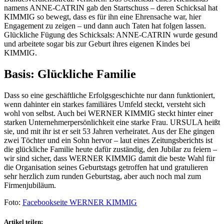
namens ANNE-CATRIN gab den Startschuss – deren Schicksal hat
KIMMIG so bewegt, dass es für ihn eine Ehrensache war, hier
Engagement zu zeigen – und dann auch Taten hat folgen lassen.
Glückliche Fügung des Schicksals: ANNE-CATRIN wurde gesund
und arbeitete sogar bis zur Geburt ihres eigenen Kindes bei
KIMMIG.
Basis: Glückliche Familie
Dass so eine geschäftliche Erfolgsgeschichte nur dann funktioniert,
wenn dahinter ein starkes familiäres Umfeld steckt, versteht sich
wohl von selbst. Auch bei WERNER KIMMIG steckt hinter einer
starken Unternehmerpersönlichkeit eine starke Frau. URSULA heißt
sie, und mit ihr ist er seit 53 Jahren verheiratet. Aus der Ehe gingen
zwei Töchter und ein Sohn hervor – laut eines Zeitungsberichts ist
die glückliche Familie heute dafür zuständig, den Jubilar zu feiern –
wir sind sicher, dass WERNER KIMMIG damit die beste Wahl für
die Organisation seines Geburtstags getroffen hat und gratulieren
sehr herzlich zum runden Geburtstag, aber auch noch mal zum
Firmenjubiläum.
Foto:
Facebookseite WERNER KIMMIG
Artikel teilen: