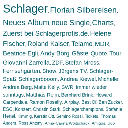
Schlager
Florian Silbereisen
,
,
Neues Album
neue Single
Charts
,
,
,
Zuerst bei Schlagerprofis.de
Helene
,
Fischer
Roland Kaiser
Telamo
MDR
,
,
,
,
Beatrice Egli
Andy Borg
Gäste
Quote
Tour
,
,
,
,
,
Giovanni Zarrella
ZDF
Stefan Mross
,
,
,
Fernsehgarten
Show
Jürgens TV
Schlager-
,
,
,
Spaß
Schlagerbooom
Andrea Kiewel
Michelle
,
,
,
,
Andrea Berg
Maite Kelly
SWR
Immer wieder
,
,
,
sonntags
Matthias Reim
Bernhard Brink
Howard
,
,
,
Carpendale
Ramon Roselly
Airplay
Best Of
Ben Zucker
,
,
,
,
,
ESC
Konzert
,
,
Christin Stark
,
Schlagerchampions
,
Stefanie
Hertel
,
Kimmig
,
Kerstin Ott
,
Semino Rossi
,
Tickets
,
Thomas
Anders
,
,
,
,
Ross Antony
Anna-Carina Woitschack
Amigos
Udo