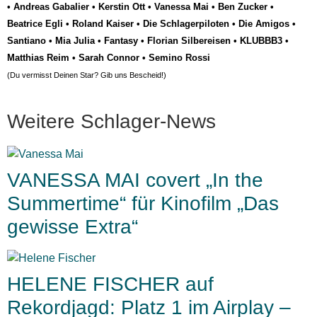
•
Andreas Gabalier
•
Kerstin Ott
•
Vanessa Mai
•
Ben Zucker
•
Beatrice Egli
•
Roland Kaiser
•
Die Schlagerpiloten
•
Die Amigos
•
Santiano
•
Mia Julia
•
Fantasy
•
Florian Silbereisen
•
KLUBBB3
•
Matthias Reim
•
Sarah Connor
•
Semino Rossi
(Du vermisst Deinen Star? Gib uns
Bescheid
!)
Weitere Schlager-News
VANESSA MAI covert „In the
Summertime“ für Kinofilm „Das
gewisse Extra“
HELENE FISCHER auf
Rekordjagd: Platz 1 im Airplay –