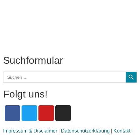
Interviews
Biographien
CD-Rezension
Kolumne
Audio-Interviews
und mehr…
Suchformular
Search
Search
for:
Folgt uns!
Impressum & Disclaimer
|
Datenschutzerklärung
|
Kontakt