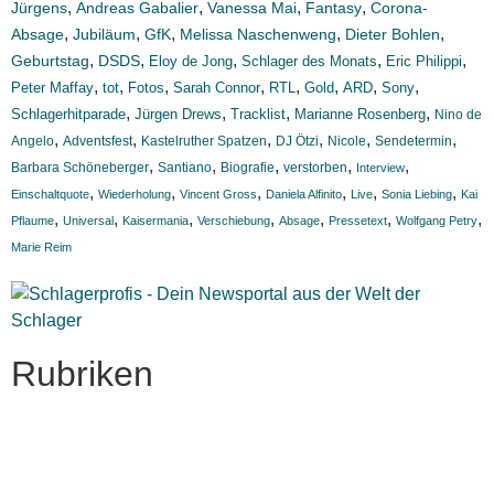
,
,
,
,
Jürgens
Andreas Gabalier
Vanessa Mai
Fantasy
Corona-
,
,
,
,
,
Absage
Jubiläum
GfK
Melissa Naschenweng
Dieter Bohlen
,
,
,
,
,
Geburtstag
DSDS
Eloy de Jong
Schlager des Monats
Eric Philippi
,
,
,
,
,
,
,
,
Peter Maffay
tot
Fotos
Sarah Connor
RTL
Gold
ARD
Sony
,
,
,
,
Schlagerhitparade
Jürgen Drews
Tracklist
Marianne Rosenberg
Nino de
,
,
,
,
,
,
Angelo
Adventsfest
Kastelruther Spatzen
DJ Ötzi
Nicole
Sendetermin
,
,
,
,
,
Barbara Schöneberger
Santiano
Biografie
verstorben
Interview
,
,
,
,
,
,
Einschaltquote
Wiederholung
Vincent Gross
Daniela Alfinito
Live
Sonia Liebing
Kai
,
,
,
,
,
,
,
Pflaume
Universal
Kaisermania
Verschiebung
Absage
Pressetext
Wolfgang Petry
Marie Reim
Rubriken
Titelstory
SchlagerNews
Neuerscheinungen