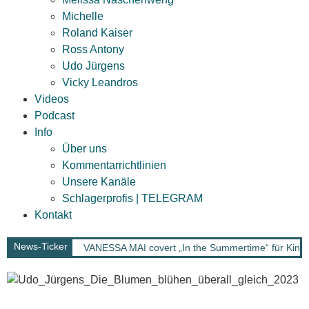
Michelle
Roland Kaiser
Ross Antony
Udo Jürgens
Vicky Leandros
Videos
Podcast
Info
Über uns
Kommentarrichtlinien
Unsere Kanäle
Schlagerprofis | TELEGRAM
Kontakt
News-Ticker
VANESSA MAI covert „In the Summertime“ für Kinof