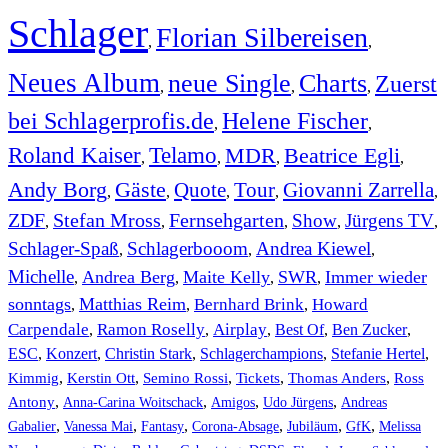
Schlager
Florian Silbereisen
,
,
Neues Album
neue Single
Charts
Zuerst
,
,
,
bei Schlagerprofis.de
Helene Fischer
,
,
Roland Kaiser
Telamo
MDR
Beatrice Egli
,
,
,
,
Andy Borg
Gäste
Quote
Tour
Giovanni Zarrella
,
,
,
,
,
ZDF
Stefan Mross
Fernsehgarten
Show
Jürgens TV
,
,
,
,
,
Schlager-Spaß
Schlagerbooom
Andrea Kiewel
,
,
,
Michelle
Andrea Berg
Maite Kelly
SWR
Immer wieder
,
,
,
,
sonntags
Matthias Reim
Bernhard Brink
Howard
,
,
,
Carpendale
Ramon Roselly
Airplay
Best Of
Ben Zucker
,
,
,
,
,
ESC
,
Konzert
,
Christin Stark
,
Schlagerchampions
,
Stefanie Hertel
,
Kimmig
,
Kerstin Ott
,
,
,
,
Semino Rossi
Tickets
Thomas Anders
Ross
,
,
,
,
Antony
Anna-Carina Woitschack
Amigos
Udo Jürgens
Andreas
,
,
,
,
,
,
Gabalier
Vanessa Mai
Fantasy
Corona-Absage
Jubiläum
GfK
Melissa