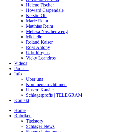
Helene Fischer
Howard Carpendale
Kerstin Ott
Marie Reim
Matthias Reim
Melissa Naschenweng
Michelle
Roland Kaiser
Ross Antony
Udo Jürgens
Vicky Leandros
Videos
Podcast
Info
Über uns
Kommentarrichtlinien
Unsere Kanäle
Schlagerprofis | TELEGRAM
Kontakt
Home
Rubriken
Titelstory
Schlager-News
Neuerscheinungen