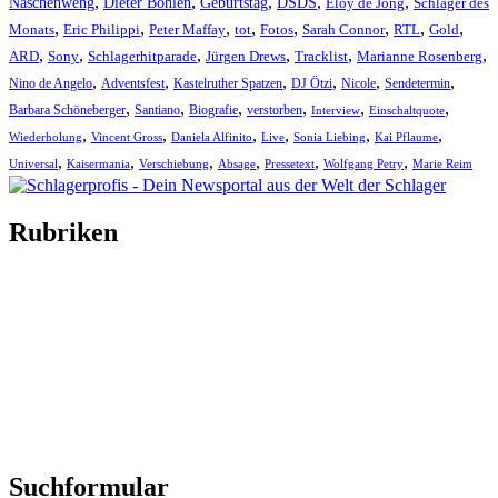
,
,
,
,
,
Naschenweng
Dieter Bohlen
Geburtstag
DSDS
Eloy de Jong
Schlager des
,
,
,
,
,
,
,
,
Monats
Eric Philippi
Peter Maffay
tot
Fotos
Sarah Connor
RTL
Gold
,
,
,
,
,
,
ARD
Sony
Schlagerhitparade
Jürgen Drews
Tracklist
Marianne Rosenberg
,
,
,
,
,
,
Nino de Angelo
Adventsfest
Kastelruther Spatzen
DJ Ötzi
Nicole
Sendetermin
,
,
,
,
,
,
Barbara Schöneberger
Santiano
Biografie
verstorben
Interview
Einschaltquote
,
,
,
,
,
,
Wiederholung
Vincent Gross
Daniela Alfinito
Live
Sonia Liebing
Kai Pflaume
,
,
,
,
,
,
Universal
Kaisermania
Verschiebung
Absage
Pressetext
Wolfgang Petry
Marie Reim
Rubriken
Titelstory
SchlagerNews
Neuerscheinungen
Interviews
Biographien
CD-Rezension
Kolumne
Audio-Interviews
und mehr…
Suchformular