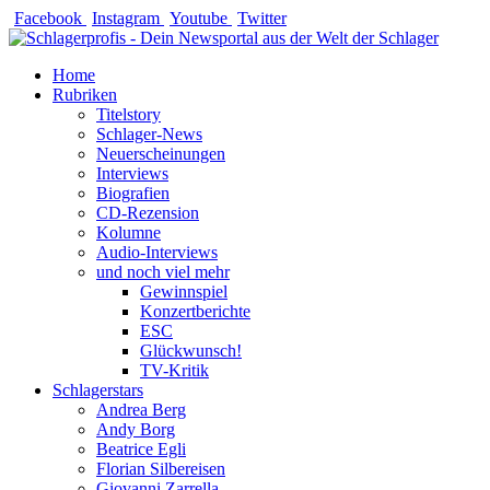
Zum
Facebook
Instagram
Youtube
Twitter
Inhalt
springen
Home
Rubriken
Titelstory
Schlager-News
Neuerscheinungen
Interviews
Biografien
CD-Rezension
Kolumne
Audio-Interviews
und noch viel mehr
Gewinnspiel
Konzertberichte
ESC
Glückwunsch!
TV-Kritik
Schlagerstars
Andrea Berg
Andy Borg
Beatrice Egli
Florian Silbereisen
Giovanni Zarrella