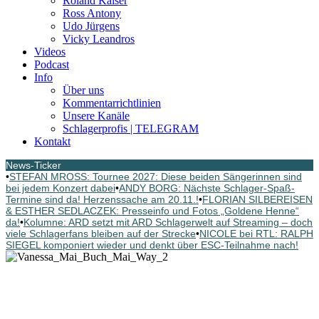
Roland Kaiser
Ross Antony
Udo Jürgens
Vicky Leandros
Videos
Podcast
Info
Über uns
Kommentarrichtlinien
Unsere Kanäle
Schlagerprofis | TELEGRAM
Kontakt
News-Ticker
•
STEFAN MROSS: Tournee 2027: Diese beiden Sängerinnen sind
bei jedem Konzert dabei
•
ANDY BORG: Nächste Schlager-Spaß-
Termine sind da! Herzenssache am 20.11.!
•
FLORIAN SILBEREISEN
& ESTHER SEDLACZEK: Presseinfo und Fotos „Goldene Henne“
da!
•
Kolumne: ARD setzt mit ARD Schlagerwelt auf Streaming – doch
viele Schlagerfans bleiben auf der Strecke
•
NICOLE bei RTL: RALPH
SIEGEL komponiert wieder und denkt über ESC-Teilnahme nach!