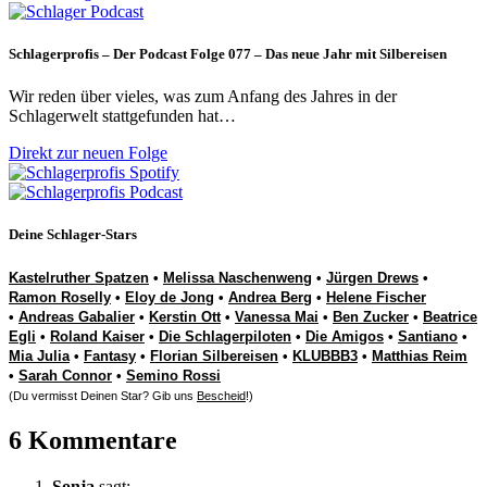
Schlagerprofis – Der Podcast Folge 077 – Das neue Jahr mit Silbereisen
Wir reden über vieles, was zum Anfang des Jahres in der
Schlagerwelt stattgefunden hat…
Direkt zur neuen Folge
Deine Schlager-Stars
Kastelruther Spatzen
•
Melissa Naschenweng
•
Jürgen Drews
•
Ramon Roselly
•
Eloy de Jong
•
Andrea Berg
•
Helene Fischer
•
Andreas Gabalier
•
Kerstin Ott
•
Vanessa Mai
•
Ben Zucker
•
Beatrice
Egli
•
Roland Kaiser
•
Die Schlagerpiloten
•
Die Amigos
•
Santiano
•
Mia Julia
•
Fantasy
•
Florian Silbereisen
•
KLUBBB3
•
Matthias Reim
•
Sarah Connor
•
Semino Rossi
(Du vermisst Deinen Star? Gib uns
Bescheid
!)
6 Kommentare
Sonja
sagt: