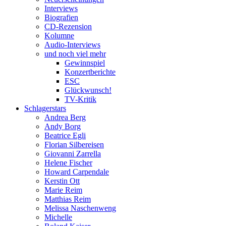
Interviews
Biografien
CD-Rezension
Kolumne
Audio-Interviews
und noch viel mehr
Gewinnspiel
Konzertberichte
ESC
Glückwunsch!
TV-Kritik
Schlagerstars
Andrea Berg
Andy Borg
Beatrice Egli
Florian Silbereisen
Giovanni Zarrella
Helene Fischer
Howard Carpendale
Kerstin Ott
Marie Reim
Matthias Reim
Melissa Naschenweng
Michelle