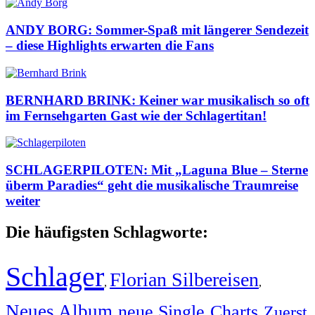
ANDY BORG: Sommer-Spaß mit längerer Sendezeit
– diese Highlights erwarten die Fans
BERNHARD BRINK: Keiner war musikalisch so oft
im Fernsehgarten Gast wie der Schlagertitan!
SCHLAGERPILOTEN: Mit „Laguna Blue – Sterne
überm Paradies“ geht die musikalische Traumreise
weiter
Die häufigsten Schlagworte:
Schlager
Florian Silbereisen
,
,
Neues Album
neue Single
Charts
Zuerst
,
,
,