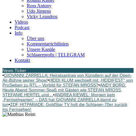
Roland Kaiser
Ross Antony
Udo Jürgens
Vicky Leandros
Videos
Podcast
Info
Über uns
Kommentarrichtlinien
Unsere Kanäle
Schlagerprofis | TELEGRAM
Kontakt
News-Ticker
•
GIOVANNI ZARRELLA: Heiratsantrag von Künstlern auf der Open-
Air-Bühne seiner Show!
•
HEIDI KLUM wechselt mit „HEIDIFEST“ von
ProSieben zu RTL – Vorbild für STEFAN MROSS?
•
ANDY BORG:
Heute Abend Sommer-Spaß mit Gästen wie STEFAN MROSS,
STEFANIE HERTEL und…
•
ANDREA KIEWEL: Morgen kein
„Fernsehgarten“ – DAS hat GIOVANNI ZARRELLA damit zu
tun
•
ZDF HITPARADE: GoldStar TV holt die Schlager-70er zurück
ins Fernsehen!