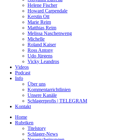
Helene Fischer
Howard Carpendale
Kerstin Ott
Marie Reim
Matthias Reim
Melissa Naschenweng
Michelle
Roland Kaiser
Ross Antony
Udo Jürgens
Vicky Leandros
Videos
Podcast
Info
Über uns
Kommentarrichtlinien
Unsere Kanäle
Schlagerprofis | TELEGRAM
Kontakt
Home
Rubriken
Titelstory
Schlager-News
Neuerscheinungen