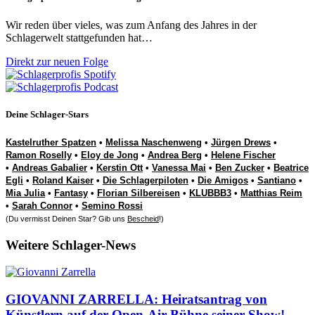
Wir reden über vieles, was zum Anfang des Jahres in der
Schlagerwelt stattgefunden hat…
Direkt zur neuen Folge
Deine Schlager-Stars
Kastelruther Spatzen
•
Melissa Naschenweng
•
Jürgen Drews
•
Ramon Roselly
•
Eloy de Jong
•
Andrea Berg
•
Helene Fischer
•
Andreas Gabalier
•
Kerstin Ott
•
Vanessa Mai
•
Ben Zucker
•
Beatrice
Egli
•
Roland Kaiser
•
Die Schlagerpiloten
•
Die Amigos
•
Santiano
•
Mia Julia
•
Fantasy
•
Florian Silbereisen
•
KLUBBB3
•
Matthias Reim
•
Sarah Connor
•
Semino Rossi
(Du vermisst Deinen Star? Gib uns
Bescheid
!)
Weitere Schlager-News
GIOVANNI ZARRELLA: Heiratsantrag von
Künstlern auf der Open-Air-Bühne seiner Show!