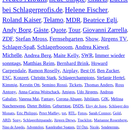
bei Schlagerprofis.de
Helene Fischer
,
,
Roland Kaiser
Telamo
MDR
Beatrice Egli
,
,
,
,
Andy Borg
Gäste
Quote
Tour
Giovanni Zarrella
,
,
,
,
,
ZDF
Stefan Mross
Fernsehgarten
Show
Jürgens TV
,
,
,
,
,
Schlager-Spaß
Schlagerbooom
Andrea Kiewel
,
,
,
Michelle
Andrea Berg
Maite Kelly
SWR
Immer wieder
,
,
,
,
sonntags
Matthias Reim
Bernhard Brink
Howard
,
,
,
Carpendale
Ramon Roselly
Airplay
Best Of
Ben Zucker
,
,
,
,
,
ESC
,
Konzert
,
Christin Stark
,
Schlagerchampions
,
Stefanie Hertel
,
Kimmig
,
Kerstin Ott
,
,
,
,
Semino Rossi
Tickets
Thomas Anders
Ross
,
,
,
,
Antony
Anna-Carina Woitschack
Amigos
Udo Jürgens
Andreas
,
,
,
,
,
,
Gabalier
Vanessa Mai
Fantasy
Corona-Absage
Jubiläum
GfK
Melissa
,
,
,
,
,
Naschenweng
Dieter Bohlen
Geburtstag
DSDS
Eloy de Jong
Schlager des
,
,
,
,
,
,
,
,
Monats
Eric Philippi
Peter Maffay
tot
RTL
Fotos
Sarah Connor
Gold
,
,
,
,
,
,
ARD
Sony
Schlagerhitparade
Jürgen Drews
Tracklist
Marianne Rosenberg
,
,
,
,
,
,
Nino de Angelo
Adventsfest
Kastelruther Spatzen
DJ Ötzi
Nicole
Sendetermin