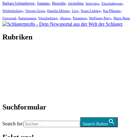
,
,
,
,
,
,
Barbara Schöneberger
Santiano
Biografie
verstorben
Interview
Einschaltquote
,
,
,
,
,
,
Wiederholung
Vincent Gross
Daniela Alfinito
Live
Sonia Liebing
Kai Pflaume
,
,
,
,
,
,
Universal
Kaisermania
Verschiebung
Absage
Pressetext
Wolfgang Petry
Marie Reim
Rubriken
Titelstory
SchlagerNews
Neuerscheinungen
Interviews
Biographien
CD-Rezension
Kolumne
Audio-Interviews
und mehr…
Suchformular
Search for:
Search Button