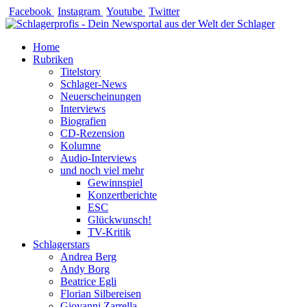
Zum
Facebook
Instagram
Youtube
Twitter
Inhalt
springen
Home
Rubriken
Titelstory
Schlager-News
Neuerscheinungen
Interviews
Biografien
CD-Rezension
Kolumne
Audio-Interviews
und noch viel mehr
Gewinnspiel
Konzertberichte
ESC
Glückwunsch!
TV-Kritik
Schlagerstars
Andrea Berg
Andy Borg
Beatrice Egli
Florian Silbereisen
Giovanni Zarrella