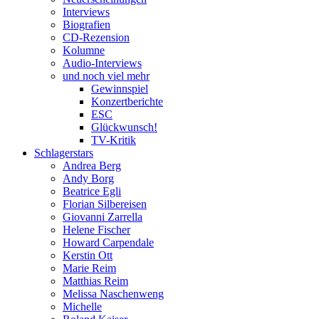
Interviews
Biografien
CD-Rezension
Kolumne
Audio-Interviews
und noch viel mehr
Gewinnspiel
Konzertberichte
ESC
Glückwunsch!
TV-Kritik
Schlagerstars
Andrea Berg
Andy Borg
Beatrice Egli
Florian Silbereisen
Giovanni Zarrella
Helene Fischer
Howard Carpendale
Kerstin Ott
Marie Reim
Matthias Reim
Melissa Naschenweng
Michelle