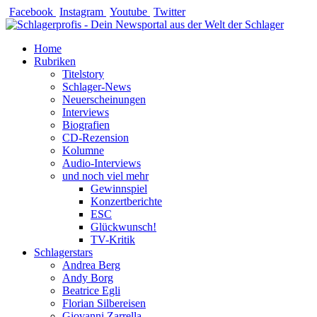
Zum
Facebook
Instagram
Youtube
Twitter
Inhalt
springen
Home
Rubriken
Titelstory
Schlager-News
Neuerscheinungen
Interviews
Biografien
CD-Rezension
Kolumne
Audio-Interviews
und noch viel mehr
Gewinnspiel
Konzertberichte
ESC
Glückwunsch!
TV-Kritik
Schlagerstars
Andrea Berg
Andy Borg
Beatrice Egli
Florian Silbereisen
Giovanni Zarrella