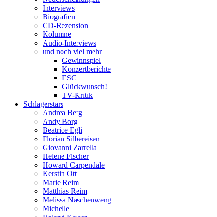
Interviews
Biografien
CD-Rezension
Kolumne
Audio-Interviews
und noch viel mehr
Gewinnspiel
Konzertberichte
ESC
Glückwunsch!
TV-Kritik
Schlagerstars
Andrea Berg
Andy Borg
Beatrice Egli
Florian Silbereisen
Giovanni Zarrella
Helene Fischer
Howard Carpendale
Kerstin Ott
Marie Reim
Matthias Reim
Melissa Naschenweng
Michelle