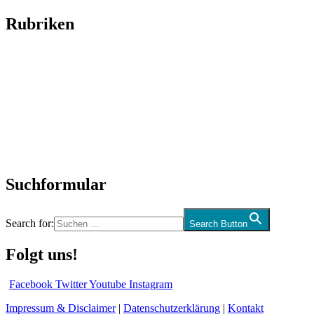
Rubriken
Titelstory
SchlagerNews
Neuerscheinungen
Interviews
Biographien
CD-Rezension
Kolumne
Audio-Interviews
und mehr…
Suchformular
Search for:
Search Button
Folgt uns!
Facebook
Twitter
Youtube
Instagram
Impressum & Disclaimer
|
Datenschutzerklärung
|
Kontakt