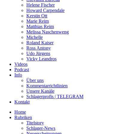
Helene Fischer
Howard Carpendale
Kerstin Ott
Marie Reim
Matthias Reim
Melissa Naschenweng
Michelle
Roland Kaiser
Ross Antony
Udo Jürgens
Vicky Leandros
Videos
Podcast
Info
Über uns
Kommentarrichtlinien
Unsere Kanäle
Schlagerprofis | TELEGRAM
Kontakt
Home
Rubriken
Titelstory
Schlager-News
Neuerscheinungen