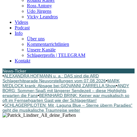
Roland Kaiser
Ross Antony
Udo Jürgens
Vicky Leandros
Videos
Podcast
Info
Über uns
Kommentarrichtlinien
Unsere Kanäle
Schlagerprofis | TELEGRAM
Kontakt
News-Ticker
•
ALEXANDRA HOFMANN u. a.: DAS sind die ARD
Schlagerhitparade Neuvorstellungen vom 07.08.2026
•
MARK
MEDLOCK krank: Absage bei GIOVANNI ZARRELLA Show
•
ANDY
BORG: Sommer-Spaß mit längerer Sendezeit – diese Highlights
erwarten die Fans
•
BERNHARD BRINK: Keiner war musikalisch so
oft im Fernsehgarten Gast wie der Schlagertitan!
•
SCHLAGERPILOTEN: Mit „Laguna Blue – Sterne überm Paradies“
geht die musikalische Traumreise weiter