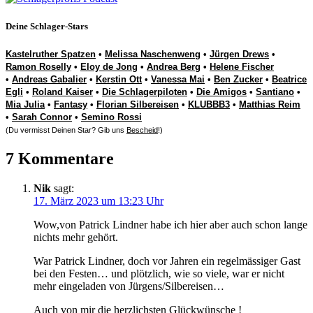
Deine Schlager-Stars
Kastelruther Spatzen
•
Melissa Naschenweng
•
Jürgen Drews
•
Ramon Roselly
•
Eloy de Jong
•
Andrea Berg
•
Helene Fischer
•
Andreas Gabalier
•
Kerstin Ott
•
Vanessa Mai
•
Ben Zucker
•
Beatrice
Egli
•
Roland Kaiser
•
Die Schlagerpiloten
•
Die Amigos
•
Santiano
•
Mia Julia
•
Fantasy
•
Florian Silbereisen
•
KLUBBB3
•
Matthias Reim
•
Sarah Connor
•
Semino Rossi
(Du vermisst Deinen Star? Gib uns
Bescheid
!)
7 Kommentare
Nik
sagt:
17. März 2023 um 13:23 Uhr
Wow,von Patrick Lindner habe ich hier aber auch schon lange
nichts mehr gehört.
War Patrick Lindner, doch vor Jahren ein regelmässiger Gast
bei den Festen… und plötzlich, wie so viele, war er nicht
mehr eingeladen von Jürgens/Silbereisen…
Auch von mir die herzlichsten Glückwünsche !