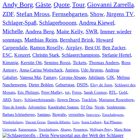
Andy Borg
Gäste
Quote
Tour
Giovanni Zarrella
,
,
,
,
,
ZDF
Stefan Mross
Fernsehgarten
Show
Jürgens TV
,
,
,
,
,
Schlager-Spaß
Schlagerbooom
Andrea Kiewel
,
,
,
Michelle
Andrea Berg
Maite Kelly
SWR
Immer wieder
,
,
,
,
sonntags
Matthias Reim
Bernhard Brink
Howard
,
,
,
Carpendale
Ramon Roselly
Airplay
Best Of
Ben Zucker
,
,
,
,
,
ESC
,
Konzert
,
Christin Stark
,
Schlagerchampions
,
Stefanie Hertel
,
Kimmig
,
Kerstin Ott
,
,
,
,
Semino Rossi
Tickets
Thomas Anders
Ross
,
,
,
,
Antony
Anna-Carina Woitschack
Amigos
Udo Jürgens
Andreas
,
,
,
,
,
,
Gabalier
Vanessa Mai
Fantasy
Corona-Absage
Jubiläum
GfK
Melissa
,
,
,
,
,
Naschenweng
Dieter Bohlen
Geburtstag
DSDS
Eloy de Jong
Schlager des
,
,
,
,
,
,
,
,
Monats
Eric Philippi
Peter Maffay
tot
Fotos
Sarah Connor
RTL
Gold
,
,
,
,
,
,
ARD
Sony
Schlagerhitparade
Jürgen Drews
Tracklist
Marianne Rosenberg
,
,
,
,
,
,
Nino de Angelo
Adventsfest
Kastelruther Spatzen
DJ Ötzi
Nicole
Sendetermin
,
,
,
,
,
,
Barbara Schöneberger
Santiano
Biografie
verstorben
Interview
Einschaltquote
,
,
,
,
,
,
Wiederholung
Vincent Gross
Daniela Alfinito
Live
Sonia Liebing
Kai Pflaume
,
,
,
,
,
,
Universal
Kaisermania
Verschiebung
Absage
Pressetext
Wolfgang Petry
Marie Reim