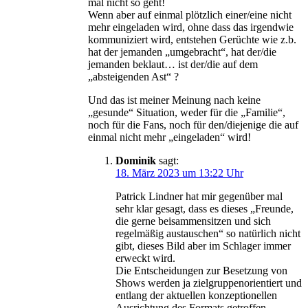
mal nicht so geht!
Wenn aber auf einmal plötzlich einer/eine nicht
mehr eingeladen wird, ohne dass das irgendwie
kommuniziert wird, entstehen Gerüchte wie z.b.
hat der jemanden „umgebracht“, hat der/die
jemanden beklaut… ist der/die auf dem
„absteigenden Ast“ ?
Und das ist meiner Meinung nach keine
„gesunde“ Situation, weder für die „Familie“,
noch für die Fans, noch für den/diejenige die auf
einmal nicht mehr „eingeladen“ wird!
Dominik
sagt:
18. März 2023 um 13:22 Uhr
Patrick Lindner hat mir gegenüber mal
sehr klar gesagt, dass es dieses „Freunde,
die gerne beisammensitzen und sich
regelmäßig austauschen“ so natürlich nicht
gibt, dieses Bild aber im Schlager immer
erweckt wird.
Die Entscheidungen zur Besetzung von
Shows werden ja zielgruppenorientiert und
entlang der aktuellen konzeptionellen
Ausrichtung des Formats getroffen.