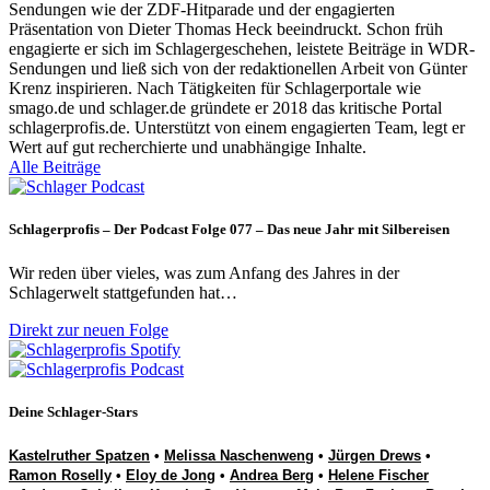
Sendungen wie der ZDF-Hitparade und der engagierten
Präsentation von Dieter Thomas Heck beeindruckt. Schon früh
engagierte er sich im Schlagergeschehen, leistete Beiträge in WDR-
Sendungen und ließ sich von der redaktionellen Arbeit von Günter
Krenz inspirieren. Nach Tätigkeiten für Schlagerportale wie
smago.de und schlager.de gründete er 2018 das kritische Portal
schlagerprofis.de. Unterstützt von einem engagierten Team, legt er
Wert auf gut recherchierte und unabhängige Inhalte.
Alle Beiträge
Schlagerprofis – Der Podcast Folge 077 – Das neue Jahr mit Silbereisen
Wir reden über vieles, was zum Anfang des Jahres in der
Schlagerwelt stattgefunden hat…
Direkt zur neuen Folge
Deine Schlager-Stars
Kastelruther Spatzen
•
Melissa Naschenweng
•
Jürgen Drews
•
Ramon Roselly
•
Eloy de Jong
•
Andrea Berg
•
Helene Fischer