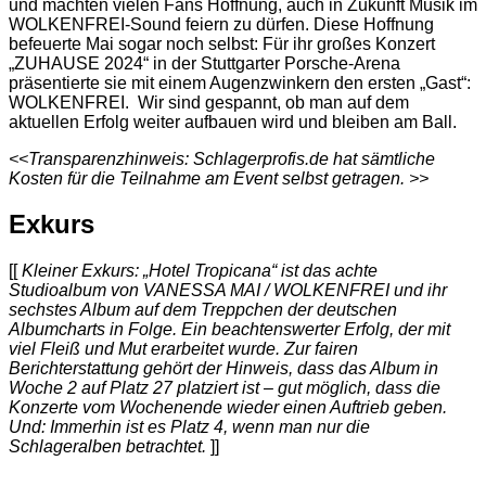
und machten vielen Fans Hoffnung, auch in Zukunft Musik im
WOLKENFREI-Sound feiern zu dürfen. Diese Hoffnung
befeuerte Mai sogar noch selbst: Für ihr großes Konzert
„ZUHAUSE 2024“ in der Stuttgarter Porsche-Arena
präsentierte sie mit einem Augenzwinkern den ersten „Gast“:
WOLKENFREI. Wir sind gespannt, ob man auf dem
aktuellen Erfolg weiter aufbauen wird und bleiben am Ball.
<<Transparenzhinweis: Schlagerprofis.de hat sämtliche
Kosten für die Teilnahme am Event selbst getragen. >>
Exkurs
[[
Kleiner Exkurs: „Hotel Tropicana“ ist das achte
Studioalbum von VANESSA MAI / WOLKENFREI und ihr
sechstes Album auf dem Treppchen der deutschen
Albumcharts in Folge. Ein beachtenswerter Erfolg, der mit
viel Fleiß und Mut erarbeitet wurde. Zur fairen
Berichterstattung gehört der Hinweis, dass das Album in
Woche 2 auf Platz 27 platziert ist – gut möglich, dass die
Konzerte vom Wochenende wieder einen Auftrieb geben.
Und: Immerhin ist es Platz 4, wenn man nur die
Schlageralben betrachtet.
]]