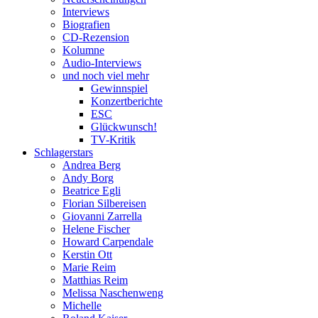
Interviews
Biografien
CD-Rezension
Kolumne
Audio-Interviews
und noch viel mehr
Gewinnspiel
Konzertberichte
ESC
Glückwunsch!
TV-Kritik
Schlagerstars
Andrea Berg
Andy Borg
Beatrice Egli
Florian Silbereisen
Giovanni Zarrella
Helene Fischer
Howard Carpendale
Kerstin Ott
Marie Reim
Matthias Reim
Melissa Naschenweng
Michelle