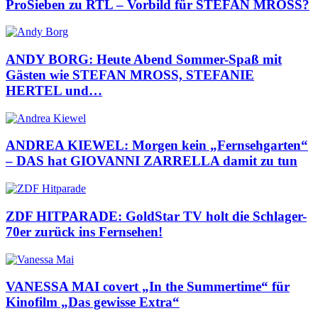
ProSieben zu RTL – Vorbild für STEFAN MROSS?
ANDY BORG: Heute Abend Sommer-Spaß mit
Gästen wie STEFAN MROSS, STEFANIE
HERTEL und…
ANDREA KIEWEL: Morgen kein „Fernsehgarten“
– DAS hat GIOVANNI ZARRELLA damit zu tun
ZDF HITPARADE: GoldStar TV holt die Schlager-
70er zurück ins Fernsehen!
VANESSA MAI covert „In the Summertime“ für
Kinofilm „Das gewisse Extra“