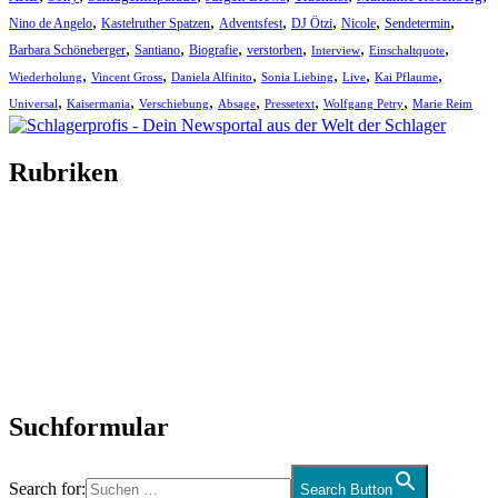
,
,
,
,
,
,
Nino de Angelo
Kastelruther Spatzen
Adventsfest
DJ Ötzi
Nicole
Sendetermin
,
,
,
,
,
,
Barbara Schöneberger
Santiano
Biografie
verstorben
Interview
Einschaltquote
,
,
,
,
,
,
Wiederholung
Vincent Gross
Daniela Alfinito
Sonia Liebing
Live
Kai Pflaume
,
,
,
,
,
,
Universal
Kaisermania
Verschiebung
Absage
Pressetext
Wolfgang Petry
Marie Reim
Rubriken
Titelstory
SchlagerNews
Neuerscheinungen
Interviews
Biographien
CD-Rezension
Kolumne
Audio-Interviews
und mehr…
Suchformular
Search for:
Search Button