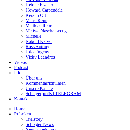
Helene Fischer
Howard Carpendale
Kerstin Ott
Marie Reim
Matthias Reim
Melissa Naschenweng
Michelle
Roland Kaiser
Ross Antony
Udo Jürgens
Vicky Leandros
Videos
Podcast
Info
Über uns
Kommentarrichtlinien
Unsere Kanäle
Schlagerprofis | TELEGRAM
Kontakt
Home
Rubriken
Titelstory
Schlager-News
Neuerscheinungen