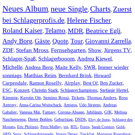
Neues Album
neue Single
Charts
Zuerst
,
,
,
bei Schlagerprofis.de
Helene Fischer
,
,
Roland Kaiser
Telamo
MDR
Beatrice Egli
,
,
,
,
Andy Borg
Gäste
Quote
Tour
Giovanni Zarrella
,
,
,
,
,
ZDF
Stefan Mross
Fernsehgarten
Show
Jürgens TV
,
,
,
,
,
Schlager-Spaß
Schlagerbooom
Andrea Kiewel
,
,
,
Michelle
Andrea Berg
Maite Kelly
SWR
Immer wieder
,
,
,
,
sonntags
Matthias Reim
Bernhard Brink
Howard
,
,
,
Carpendale
Ramon Roselly
Airplay
Best Of
Ben Zucker
,
,
,
,
,
ESC
,
Konzert
,
Christin Stark
,
Schlagerchampions
,
Stefanie Hertel
,
Kimmig
,
Kerstin Ott
,
,
,
,
Semino Rossi
Tickets
Thomas Anders
Ross
,
,
,
,
Antony
Anna-Carina Woitschack
Amigos
Udo Jürgens
Andreas
,
,
,
,
,
,
Gabalier
Vanessa Mai
Fantasy
Corona-Absage
Jubiläum
GfK
Melissa
,
,
,
,
,
Naschenweng
Dieter Bohlen
Geburtstag
DSDS
Eloy de Jong
Schlager des
,
,
,
,
,
,
,
,
Monats
Eric Philippi
Peter Maffay
tot
RTL
Fotos
Sarah Connor
Gold
,
,
,
,
,
,
ARD
Sony
Schlagerhitparade
Jürgen Drews
Tracklist
Marianne Rosenberg