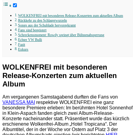
WOLKENFREI mit besonderen Release-Konzerten zum aktuellen Album
Rückkehr zu den Schlagerwurzeln
Songs aus der Schublade hervorgekramt
Fans sind begeistert
Schreckensmoment: Rowdy springt über Bühnenabsperrung
Echter VW Bulli
Fazit
Exkurs
WOLKENFREI mit besonderen
Release-Konzerten zum aktuellen
Album
Am vergangenen Samstagabend durften die Fans von
VANESSA MAI
respektive WOLKENFREI eine ganz
besondere Premiere erleben: Im berühmten Hotel Sonnenhof
in Klein-Aspach fanden gleich zwei Album-Release-
Konzerte nacheinander statt. Präsentiert wurde das kürzlich
erschienene Wolkenfrei-Album „Hotel Tropicana“. Der
Albumtitel, der in der Woche vor Ostern auf Platz 3 der
deutschen Albumcharts einstieg (wir berichteten
HIER