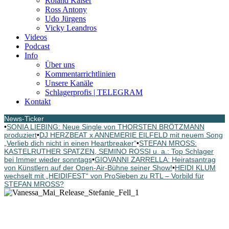
Roland Kaiser
Ross Antony
Udo Jürgens
Vicky Leandros
Videos
Podcast
Info
Über uns
Kommentarrichtlinien
Unsere Kanäle
Schlagerprofis | TELEGRAM
Kontakt
News-Ticker
•
SONIA LIEBING: Neue Single von THORSTEN BRÖTZMANN
produziert
•
DJ HERZBEAT x ANNEMERIE EILFELD mit neuem Song
„Verlieb dich nicht in einen Heartbreaker“
•
STEFAN MROSS:
KASTELRUTHER SPATZEN, SEMINO ROSSI u. a.: Top Schlager
bei Immer wieder sonntags
•
GIOVANNI ZARRELLA: Heiratsantrag
von Künstlern auf der Open-Air-Bühne seiner Show!
•
HEIDI KLUM
wechselt mit „HEIDIFEST“ von ProSieben zu RTL – Vorbild für
STEFAN MROSS?