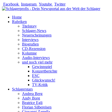
Zum
Facebook
Instagram
Youtube
Twitter
Inhalt
springen
Home
Rubriken
Titelstory
Schlager-News
Neuerscheinungen
Interviews
Biografien
CD-Rezension
Kolumne
Audio-Interviews
und noch viel mehr
Gewinnspiel
Konzertberichte
ESC
Glückwunsch!
TV-Kritik
Schlagerstars
Andrea Berg
Andy Borg
Beatrice Egli
Florian Silbereisen
Giovanni Zarrella