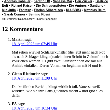
•
Andreas Gabalier
•
Kerstin Ott
•
Vanessa Mai
•
Ben Zucker
•
Beatrice
Egli
•
Roland Kaiser
•
Die Schlagerpiloten
•
Die Amigos
•
Santiano
•
Mia Julia
•
Fantasy
•
Florian Silbereisen
•
KLUBBB3
•
Matthias Reim
•
Sarah Connor
•
Semino Rossi
(Du vermisst Deinen Star? Gib uns
Bescheid
!)
12 Kommentare
Martin
sagt:
18. April 2023 um 07:49 Uhr
Mal sehen wieviel Schlagerkünstler (die jetzt mehr nach Pop
als nach Schlager klingen) solch einen Schritt in Zukunft noch
vollziehen werden. Es gibt zwei Künstlerinnen die mir auf
Anhieb einfallen. Deren Vornamen beginnen mit H und B.
Glenn Riedmeier
sagt:
18. April 2023 um 11:08 Uhr
Danke für den Bericht, klingt wirklich toll. Vanessa weiß
wirklich, wie sie ihre Fans glücklich macht – und gibt alles
dafür.
FA
sagt:
18. April 2023 um 16:34 Uhr