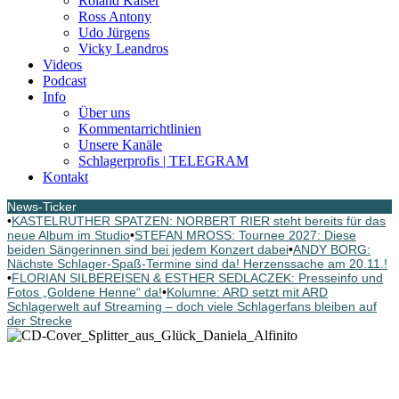
Roland Kaiser
Ross Antony
Udo Jürgens
Vicky Leandros
Videos
Podcast
Info
Über uns
Kommentarrichtlinien
Unsere Kanäle
Schlagerprofis | TELEGRAM
Kontakt
News-Ticker
•
KASTELRUTHER SPATZEN: NORBERT RIER steht bereits für das
neue Album im Studio
•
STEFAN MROSS: Tournee 2027: Diese
beiden Sängerinnen sind bei jedem Konzert dabei
•
ANDY BORG:
Nächste Schlager-Spaß-Termine sind da! Herzenssache am 20.11.!
•
FLORIAN SILBEREISEN & ESTHER SEDLACZEK: Presseinfo und
Fotos „Goldene Henne“ da!
•
Kolumne: ARD setzt mit ARD
Schlagerwelt auf Streaming – doch viele Schlagerfans bleiben auf
der Strecke