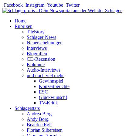
Zum
Facebook
Instagram
Youtube
Twitter
Inhalt
springen
Home
Rubriken
Titelstory
Schlager-News
Neuerscheinungen
Interviews
Biografien
CD-Rezension
Kolumne
Audio-Interviews
und noch viel mehr
Gewinnspiel
Konzertberichte
ESC
Glückwunsch!
TV-Kritik
Schlagerstars
Andrea Berg
Andy Borg
Beatrice Egli
Florian Silbereisen
Giovanni Zarrella