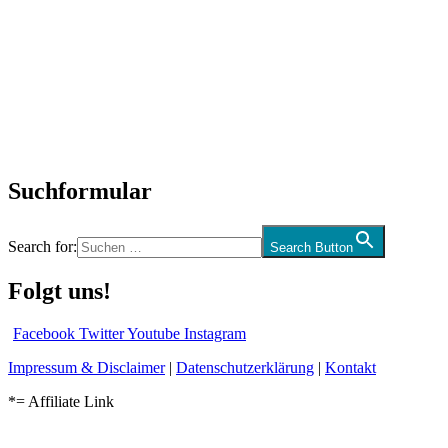
Titelstory
SchlagerNews
Neuerscheinungen
Interviews
Biographien
CD-Rezension
Kolumne
Audio-Interviews
und mehr…
Suchformular
Search for:
Search Button
Folgt uns!
Facebook
Twitter
Youtube
Instagram
Impressum & Disclaimer
|
Datenschutzerklärung
|
Kontakt
*= Affiliate Link