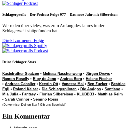
Schlagerprofis – Der Podcast Folge 077 – Das neue Jahr mit Silbereisen
Wir reden über vieles, was zum Anfang des Jahres in der
Schlagerwelt stattgefunden hat…
Direkt zur neuen Folge
Deine Schlager-Stars
Kastelruther Spatzen
•
Melissa Naschenweng
•
Jürgen Drews
•
Ramon Roselly
•
Eloy de Jong
•
Andrea Berg
•
Helene Fischer
•
Andreas Gabalier
•
Kerstin Ott
•
Vanessa Mai
•
Ben Zucker
•
Beatrice
Egli
•
Roland Kaiser
•
Die Schlagerpiloten
•
Die Amigos
•
Santiano
•
Mia Julia
•
Fantasy
•
Florian Silbereisen
•
KLUBBB3
•
Matthias Reim
•
Sarah Connor
•
Semino Rossi
(Du vermisst Deinen Star? Gib uns
Bescheid
!)
Ein Kommentar