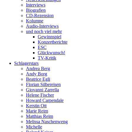
Interviews
Biografien
CD-Rezension
Kolumne
Audio-Interviews
und noch viel mehr
Gewinnspiel
Konzertberichte
ESC
Glückwunsch!
TV-Kritik
Schlagerstars
Andrea Berg
Andy Borg
Beatrice Egli
Florian Silbereisen
Giovanni Zarrella
Helene Fischer
Howard Carpendale
Kerstin Ott
Marie Reim
Matthias Reim
Melissa Naschenweng
Michelle