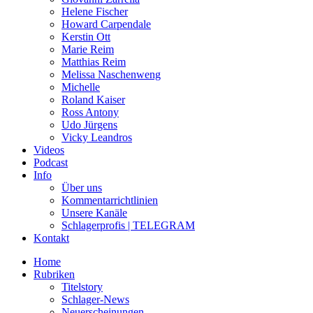
Helene Fischer
Howard Carpendale
Kerstin Ott
Marie Reim
Matthias Reim
Melissa Naschenweng
Michelle
Roland Kaiser
Ross Antony
Udo Jürgens
Vicky Leandros
Videos
Podcast
Info
Über uns
Kommentarrichtlinien
Unsere Kanäle
Schlagerprofis | TELEGRAM
Kontakt
Home
Rubriken
Titelstory
Schlager-News
Neuerscheinungen