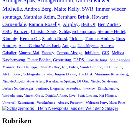
Schlager-Spaß
Schlagerbooom
Andrea Kiewel
,
,
,
Michelle
Andrea Berg
Maite Kelly
SWR
Immer wieder
,
,
,
,
sonntags
Matthias Reim
Bernhard Brink
Howard
,
,
,
Carpendale
Ramon Roselly
Airplay
Best Of
Ben Zucker
,
,
,
,
,
ESC
,
Konzert
,
Christin Stark
,
Schlagerchampions
,
Stefanie Hertel
,
Kimmig
,
Kerstin Ott
,
,
,
,
Semino Rossi
Tickets
Thomas Anders
Ross
,
,
,
,
Antony
Anna-Carina Woitschack
Amigos
Udo Jürgens
Andreas
,
,
,
,
,
,
Gabalier
Vanessa Mai
Fantasy
Corona-Absage
Jubiläum
GfK
Melissa
,
,
,
,
,
Naschenweng
Dieter Bohlen
Geburtstag
DSDS
Eloy de Jong
Schlager des
,
,
,
,
,
,
,
,
Monats
Eric Philippi
Peter Maffay
tot
Fotos
Sarah Connor
RTL
Gold
,
,
,
,
,
,
ARD
Sony
Schlagerhitparade
Jürgen Drews
Tracklist
Marianne Rosenberg
,
,
,
,
,
,
Nino de Angelo
Adventsfest
Kastelruther Spatzen
DJ Ötzi
Nicole
Sendetermin
,
,
,
,
,
,
Barbara Schöneberger
Santiano
Biografie
verstorben
Interview
Einschaltquote
,
,
,
,
,
,
Wiederholung
Vincent Gross
Daniela Alfinito
Live
Sonia Liebing
Kai Pflaume
,
,
,
,
,
,
Universal
Kaisermania
Verschiebung
Absage
Pressetext
Wolfgang Petry
Marie Reim
Rubriken