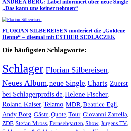
ANDREA BERG: Label informiert über neue Single
„Das kann uns keiner nehmen“
FLORIAN SILBEREISEN moderiert die „Goldene
Henne“ – diesmal mit ESTHER SEDLACZEK
Die häufigsten Schlagworte:
Schlager
Florian Silbereisen
,
,
Neues Album
neue Single
Charts
Zuerst
,
,
,
bei Schlagerprofis.de
Helene Fischer
,
,
Roland Kaiser
Telamo
MDR
Beatrice Egli
,
,
,
,
Andy Borg
Gäste
Quote
Tour
Giovanni Zarrella
,
,
,
,
,
ZDF
Stefan Mross
Fernsehgarten
Show
Jürgens TV
,
,
,
,
,