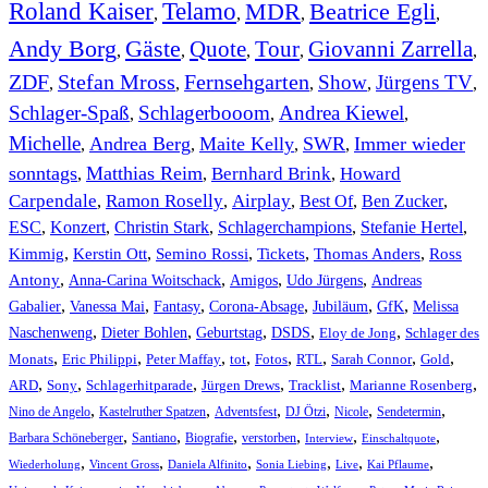
Roland Kaiser
Telamo
MDR
Beatrice Egli
,
,
,
,
Andy Borg
Gäste
Quote
Tour
Giovanni Zarrella
,
,
,
,
,
ZDF
Stefan Mross
Fernsehgarten
Show
Jürgens TV
,
,
,
,
,
Schlager-Spaß
Schlagerbooom
Andrea Kiewel
,
,
,
Michelle
Andrea Berg
Maite Kelly
SWR
Immer wieder
,
,
,
,
sonntags
Matthias Reim
Bernhard Brink
Howard
,
,
,
Carpendale
Ramon Roselly
Airplay
Best Of
Ben Zucker
,
,
,
,
,
ESC
,
Konzert
,
Christin Stark
,
Schlagerchampions
,
Stefanie Hertel
,
Kimmig
,
Kerstin Ott
,
,
,
,
Semino Rossi
Tickets
Thomas Anders
Ross
,
,
,
,
Antony
Anna-Carina Woitschack
Amigos
Udo Jürgens
Andreas
,
,
,
,
,
,
Gabalier
Vanessa Mai
Fantasy
Corona-Absage
Jubiläum
GfK
Melissa
,
,
,
,
,
Naschenweng
Dieter Bohlen
Geburtstag
DSDS
Eloy de Jong
Schlager des
,
,
,
,
,
,
,
,
Monats
Eric Philippi
Peter Maffay
tot
Fotos
RTL
Sarah Connor
Gold
,
,
,
,
,
,
ARD
Sony
Schlagerhitparade
Jürgen Drews
Tracklist
Marianne Rosenberg
,
,
,
,
,
,
Nino de Angelo
Kastelruther Spatzen
Adventsfest
DJ Ötzi
Nicole
Sendetermin
,
,
,
,
,
,
Barbara Schöneberger
Santiano
Biografie
verstorben
Interview
Einschaltquote
,
,
,
,
,
,
Wiederholung
Vincent Gross
Daniela Alfinito
Sonia Liebing
Live
Kai Pflaume