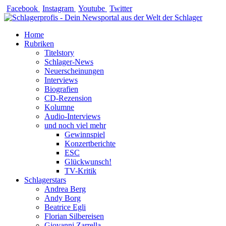
Zum
Facebook
Instagram
Youtube
Twitter
Inhalt
springen
Home
Rubriken
Titelstory
Schlager-News
Neuerscheinungen
Interviews
Biografien
CD-Rezension
Kolumne
Audio-Interviews
und noch viel mehr
Gewinnspiel
Konzertberichte
ESC
Glückwunsch!
TV-Kritik
Schlagerstars
Andrea Berg
Andy Borg
Beatrice Egli
Florian Silbereisen
Giovanni Zarrella