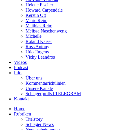
Helene Fischer
Howard Carpendale
Kerstin Ott
Marie Reim
Matthias Reim
Melissa Naschenweng
Michelle
Roland Kaiser
Ross Antony
Udo Jürgens
Vicky Leandros
Videos
Podcast
Info
Über uns
Kommentarrichtlinien
Unsere Kanäle
Schlagerprofis | TELEGRAM
Kontakt
Home
Rubriken
Titelstory
Schlager-News
Neuerscheinungen