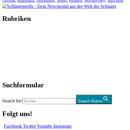
,
,
,
,
,
,
Universal
Kaisermania
Verschiebung
Absage
Pressetext
Wolfgang Petry
Marie Reim
Rubriken
Titelstory
SchlagerNews
Neuerscheinungen
Interviews
Biographien
CD-Rezension
Kolumne
Audio-Interviews
und mehr…
Suchformular
Search for:
Search Button
Folgt uns!
Facebook
Twitter
Youtube
Instagram