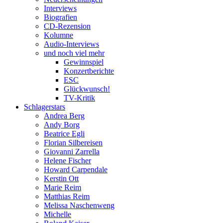
Interviews
Biografien
CD-Rezension
Kolumne
Audio-Interviews
und noch viel mehr
Gewinnspiel
Konzertberichte
ESC
Glückwunsch!
TV-Kritik
Schlagerstars
Andrea Berg
Andy Borg
Beatrice Egli
Florian Silbereisen
Giovanni Zarrella
Helene Fischer
Howard Carpendale
Kerstin Ott
Marie Reim
Matthias Reim
Melissa Naschenweng
Michelle