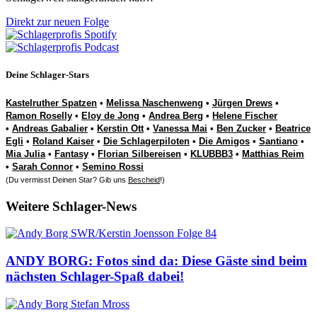
Direkt zur neuen Folge
Deine Schlager-Stars
Kastelruther Spatzen
•
Melissa Naschenweng
•
Jürgen Drews
•
Ramon Roselly
•
Eloy de Jong
•
Andrea Berg
•
Helene Fischer
•
Andreas Gabalier
•
Kerstin Ott
•
Vanessa Mai
•
Ben Zucker
•
Beatrice
Egli
•
Roland Kaiser
•
Die Schlagerpiloten
•
Die Amigos
•
Santiano
•
Mia Julia
•
Fantasy
•
Florian Silbereisen
•
KLUBBB3
•
Matthias Reim
•
Sarah Connor
•
Semino Rossi
(Du vermisst Deinen Star? Gib uns
Bescheid
!)
Weitere Schlager-News
ANDY BORG: Fotos sind da: Diese Gäste sind beim
nächsten Schlager-Spaß dabei!