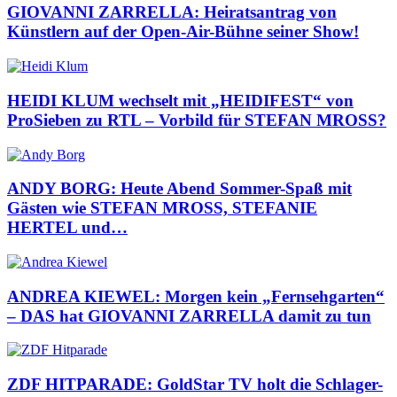
GIOVANNI ZARRELLA: Heiratsantrag von
Künstlern auf der Open-Air-Bühne seiner Show!
HEIDI KLUM wechselt mit „HEIDIFEST“ von
ProSieben zu RTL – Vorbild für STEFAN MROSS?
ANDY BORG: Heute Abend Sommer-Spaß mit
Gästen wie STEFAN MROSS, STEFANIE
HERTEL und…
ANDREA KIEWEL: Morgen kein „Fernsehgarten“
– DAS hat GIOVANNI ZARRELLA damit zu tun
ZDF HITPARADE: GoldStar TV holt die Schlager-