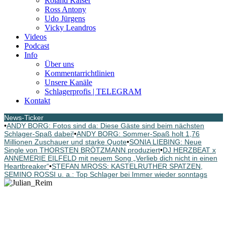
Roland Kaiser
Ross Antony
Udo Jürgens
Vicky Leandros
Videos
Podcast
Info
Über uns
Kommentarrichtlinien
Unsere Kanäle
Schlagerprofis | TELEGRAM
Kontakt
News-Ticker
•
ANDY BORG: Fotos sind da: Diese Gäste sind beim nächsten
Schlager-Spaß dabei!
•
ANDY BORG: Sommer-Spaß holt 1,76
Millionen Zuschauer und starke Quote
•
SONIA LIEBING: Neue
Single von THORSTEN BRÖTZMANN produziert
•
DJ HERZBEAT x
ANNEMERIE EILFELD mit neuem Song „Verlieb dich nicht in einen
Heartbreaker“
•
STEFAN MROSS: KASTELRUTHER SPATZEN,
SEMINO ROSSI u. a.: Top Schlager bei Immer wieder sonntags