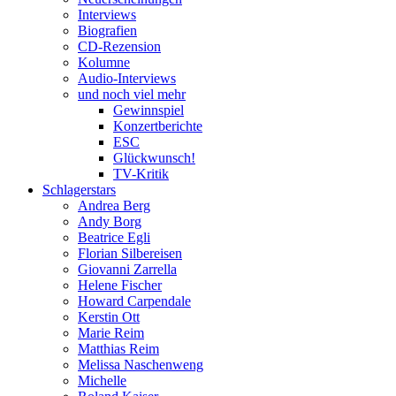
Interviews
Biografien
CD-Rezension
Kolumne
Audio-Interviews
und noch viel mehr
Gewinnspiel
Konzertberichte
ESC
Glückwunsch!
TV-Kritik
Schlagerstars
Andrea Berg
Andy Borg
Beatrice Egli
Florian Silbereisen
Giovanni Zarrella
Helene Fischer
Howard Carpendale
Kerstin Ott
Marie Reim
Matthias Reim
Melissa Naschenweng
Michelle