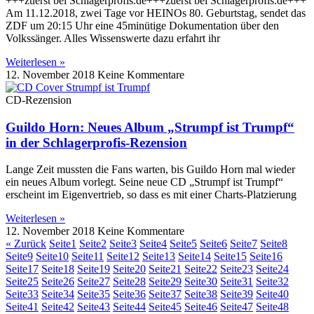
+++zuerst bei Schlagerprofis.de+++zuerst bei Schlagerprofis.de+++
Am 11.12.2018, zwei Tage vor HEINOs 80. Geburtstag, sendet das
ZDF um 20:15 Uhr eine 45minütige Dokumentation über den
Volkssänger. Alles Wissenswerte dazu erfahrt ihr
Weiterlesen »
12. November 2018
Keine Kommentare
CD-Rezension
Guildo Horn: Neues Album „Strumpf ist Trumpf“
in der Schlagerprofis-Rezension
Lange Zeit mussten die Fans warten, bis Guildo Horn mal wieder
ein neues Album vorlegt. Seine neue CD „Strumpf ist Trumpf“
erscheint im Eigenvertrieb, so dass es mit einer Charts-Platzierung
Weiterlesen »
12. November 2018
Keine Kommentare
« Zurück
Seite
1
Seite
2
Seite
3
Seite
4
Seite
5
Seite
6
Seite
7
Seite
8
Seite
9
Seite
10
Seite
11
Seite
12
Seite
13
Seite
14
Seite
15
Seite
16
Seite
17
Seite
18
Seite
19
Seite
20
Seite
21
Seite
22
Seite
23
Seite
24
Seite
25
Seite
26
Seite
27
Seite
28
Seite
29
Seite
30
Seite
31
Seite
32
Seite
33
Seite
34
Seite
35
Seite
36
Seite
37
Seite
38
Seite
39
Seite
40
Seite
41
Seite
42
Seite
43
Seite
44
Seite
45
Seite
46
Seite
47
Seite
48