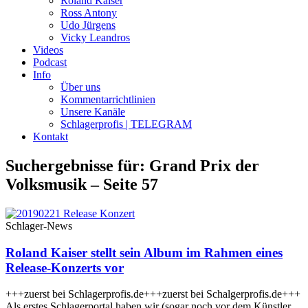
Roland Kaiser
Ross Antony
Udo Jürgens
Vicky Leandros
Videos
Podcast
Info
Über uns
Kommentarrichtlinien
Unsere Kanäle
Schlagerprofis | TELEGRAM
Kontakt
Suchergebnisse für: Grand Prix der
Volksmusik – Seite 57
Schlager-News
Roland Kaiser stellt sein Album im Rahmen eines
Release-Konzerts vor
+++zuerst bei Schlagerprofis.de+++zuerst bei Schalgerprofis.de+++
Als erstes Schlagerportal haben wir (sogar noch vor dem Künstler