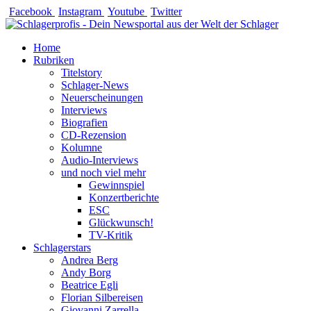
Zum
Facebook
Instagram
Youtube
Twitter
Inhalt
springen
Home
Rubriken
Titelstory
Schlager-News
Neuerscheinungen
Interviews
Biografien
CD-Rezension
Kolumne
Audio-Interviews
und noch viel mehr
Gewinnspiel
Konzertberichte
ESC
Glückwunsch!
TV-Kritik
Schlagerstars
Andrea Berg
Andy Borg
Beatrice Egli
Florian Silbereisen
Giovanni Zarrella