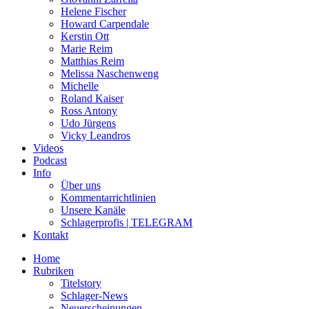
Helene Fischer
Howard Carpendale
Kerstin Ott
Marie Reim
Matthias Reim
Melissa Naschenweng
Michelle
Roland Kaiser
Ross Antony
Udo Jürgens
Vicky Leandros
Videos
Podcast
Info
Über uns
Kommentarrichtlinien
Unsere Kanäle
Schlagerprofis | TELEGRAM
Kontakt
Home
Rubriken
Titelstory
Schlager-News
Neuerscheinungen