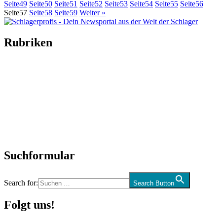
Seite
49
Seite
50
Seite
51
Seite
52
Seite
53
Seite
54
Seite
55
Seite
56
Seite
57
Seite
58
Seite
59
Weiter »
Rubriken
Titelstory
SchlagerNews
Neuerscheinungen
Interviews
Biographien
CD-Rezension
Kolumne
Audio-Interviews
und mehr…
Suchformular
Search for:
Search Button
Folgt uns!