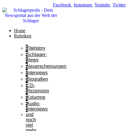
Zum
Facebook
Instagram
Youtube
Twitter
Inhalt
springen
Home
Rubriken
Titelstory
Schlager-
News
Neuerscheinungen
Interviews
Biografien
CD-
Rezension
Kolumne
Audio-
Interviews
und
noch
viel
mehr