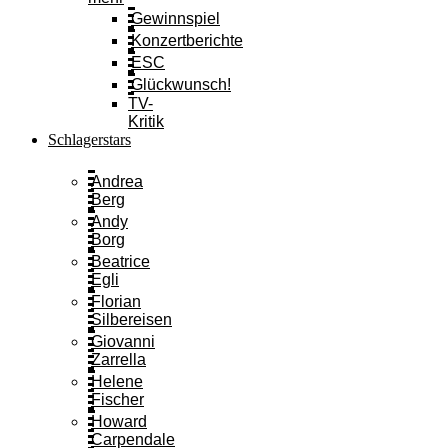
Gewinnspiel
Konzertberichte
ESC
Glückwunsch!
TV-
Kritik
Schlagerstars
Andrea
Berg
Andy
Borg
Beatrice
Egli
Florian
Silbereisen
Giovanni
Zarrella
Helene
Fischer
Howard
Carpendale