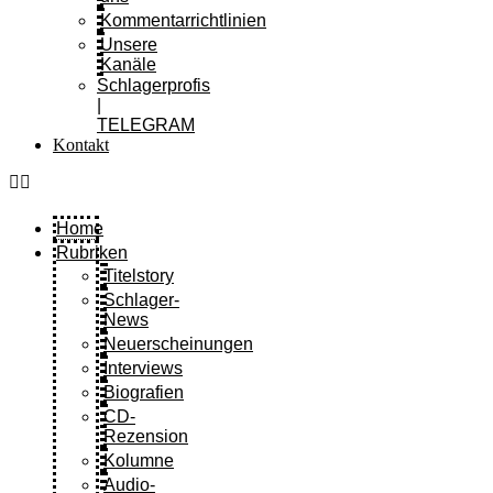
Kommentarrichtlinien
Unsere
Kanäle
Schlagerprofis
|
TELEGRAM
Kontakt
Home
Rubriken
Titelstory
Schlager-
News
Neuerscheinungen
Interviews
Biografien
CD-
Rezension
Kolumne
Audio-