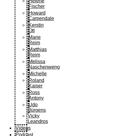
Helene
Fischer
Howard
Carpendale
Kerstin
Ott
Marie
Reim
Matthias
Reim
Melissa
Naschenweng
Michelle
Roland
Kaiser
Ross
Antony
Udo
Jürgens
Vicky
Leandros
Videos
Podcast