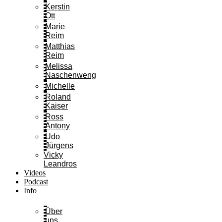
Kerstin
Ott
Marie
Reim
Matthias
Reim
Melissa
Naschenweng
Michelle
Roland
Kaiser
Ross
Antony
Udo
Jürgens
Vicky
Leandros
Videos
Podcast
Info
Über
uns