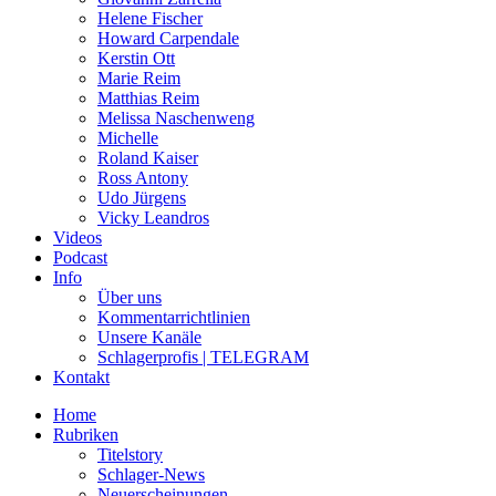
Helene Fischer
Howard Carpendale
Kerstin Ott
Marie Reim
Matthias Reim
Melissa Naschenweng
Michelle
Roland Kaiser
Ross Antony
Udo Jürgens
Vicky Leandros
Videos
Podcast
Info
Über uns
Kommentarrichtlinien
Unsere Kanäle
Schlagerprofis | TELEGRAM
Kontakt
Home
Rubriken
Titelstory
Schlager-News
Neuerscheinungen