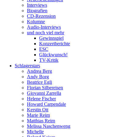
Interviews
Biografien
CD-Rezension
Kolumne
Audio-Interviews
und noch viel mehr
Gewinnspiel
Konzertberichte
ESC
Glückwunsch!
TV-Kritik
Schlagerstars
Andrea Berg
Andy Borg
Beatrice Egli
Florian Silbereisen
Giovanni Zarrella
Helene Fischer
Howard Carpendale
Kerstin Ott
Marie Reim
Matthias Reim
Melissa Naschenweng
Michelle