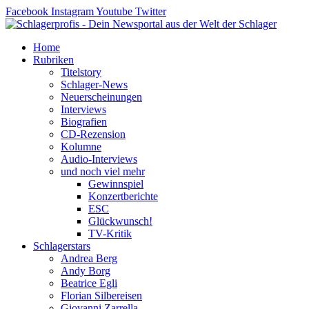
Zum
Facebook
Instagram
Youtube
Twitter
Inhalt
springen
Home
Rubriken
Titelstory
Schlager-News
Neuerscheinungen
Interviews
Biografien
CD-Rezension
Kolumne
Audio-Interviews
und noch viel mehr
Gewinnspiel
Konzertberichte
ESC
Glückwunsch!
TV-Kritik
Schlagerstars
Andrea Berg
Andy Borg
Beatrice Egli
Florian Silbereisen
Giovanni Zarrella