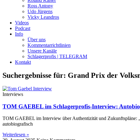
Roland Kaiser
Ross Antony
Udo Jürgens
Vicky Leandros
Videos
Podcast
Info
Über uns
Kommentarrichtlinien
Unsere Kanäle
Schlagerprofis | TELEGRAM
Kontakt
Suchergebnisse für: Grand Prix der Volksm
Interviews
TOM GAEBEL im Schlagerprofis-Interview: Autobiogra
TOM GAEBEL im Interview über Authentizität und Zukunftspläne: „C
autobiografisch
Weiterlesen »