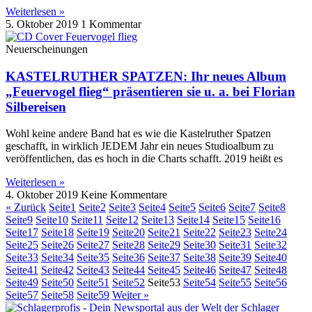
Weiterlesen »
5. Oktober 2019
1 Kommentar
Neuerscheinungen
KASTELRUTHER SPATZEN: Ihr neues Album
„Feuervogel flieg“ präsentieren sie u. a. bei Florian
Silbereisen
Wohl keine andere Band hat es wie die Kastelruther Spatzen
geschafft, in wirklich JEDEM Jahr ein neues Studioalbum zu
veröffentlichen, das es hoch in die Charts schafft. 2019 heißt es
Weiterlesen »
4. Oktober 2019
Keine Kommentare
« Zurück
Seite
1
Seite
2
Seite
3
Seite
4
Seite
5
Seite
6
Seite
7
Seite
8
Seite
9
Seite
10
Seite
11
Seite
12
Seite
13
Seite
14
Seite
15
Seite
16
Seite
17
Seite
18
Seite
19
Seite
20
Seite
21
Seite
22
Seite
23
Seite
24
Seite
25
Seite
26
Seite
27
Seite
28
Seite
29
Seite
30
Seite
31
Seite
32
Seite
33
Seite
34
Seite
35
Seite
36
Seite
37
Seite
38
Seite
39
Seite
40
Seite
41
Seite
42
Seite
43
Seite
44
Seite
45
Seite
46
Seite
47
Seite
48
Seite
49
Seite
50
Seite
51
Seite
52
Seite
53
Seite
54
Seite
55
Seite
56
Seite
57
Seite
58
Seite
59
Weiter »