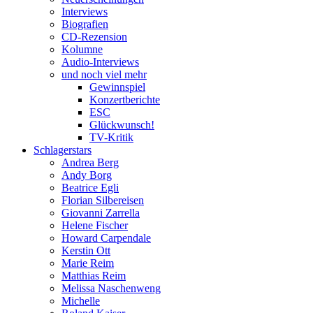
Interviews
Biografien
CD-Rezension
Kolumne
Audio-Interviews
und noch viel mehr
Gewinnspiel
Konzertberichte
ESC
Glückwunsch!
TV-Kritik
Schlagerstars
Andrea Berg
Andy Borg
Beatrice Egli
Florian Silbereisen
Giovanni Zarrella
Helene Fischer
Howard Carpendale
Kerstin Ott
Marie Reim
Matthias Reim
Melissa Naschenweng
Michelle