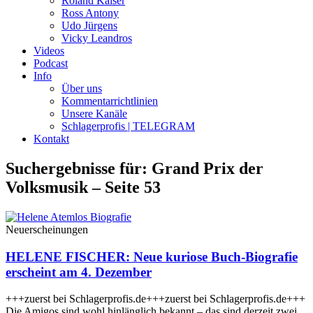
Roland Kaiser
Ross Antony
Udo Jürgens
Vicky Leandros
Videos
Podcast
Info
Über uns
Kommentarrichtlinien
Unsere Kanäle
Schlagerprofis | TELEGRAM
Kontakt
Suchergebnisse für: Grand Prix der
Volksmusik – Seite 53
Neuerscheinungen
HELENE FISCHER: Neue kuriose Buch-Biografie
erscheint am 4. Dezember
+++zuerst bei Schlagerprofis.de+++zuerst bei Schlagerprofis.de+++
Die Amigos sind wohl hinlänglich bekannt – das sind derzeit zwei.