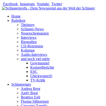
Zum
Facebook
Instagram
Youtube
Twitter
Inhalt
springen
Home
Rubriken
Titelstory
Schlager-News
Neuerscheinungen
Interviews
Biografien
CD-Rezension
Kolumne
Audio-Interviews
und noch viel mehr
Gewinnspiel
Konzertberichte
ESC
Glückwunsch!
TV-Kritik
Schlagerstars
Andrea Berg
Andy Borg
Beatrice Egli
Florian Silbereisen
Giovanni Zarrella