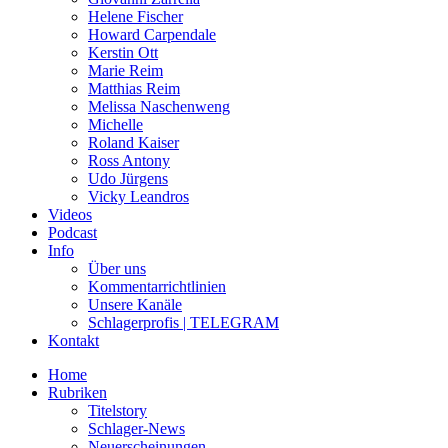
Helene Fischer
Howard Carpendale
Kerstin Ott
Marie Reim
Matthias Reim
Melissa Naschenweng
Michelle
Roland Kaiser
Ross Antony
Udo Jürgens
Vicky Leandros
Videos
Podcast
Info
Über uns
Kommentarrichtlinien
Unsere Kanäle
Schlagerprofis | TELEGRAM
Kontakt
Home
Rubriken
Titelstory
Schlager-News
Neuerscheinungen