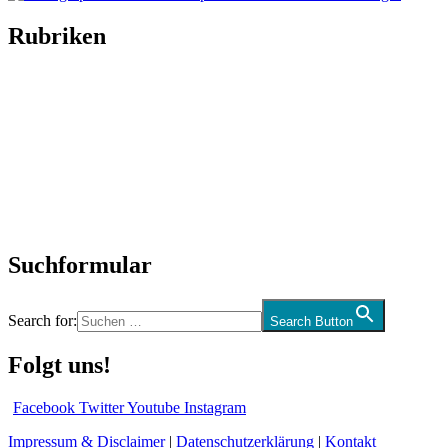
Rubriken
Titelstory
SchlagerNews
Neuerscheinungen
Interviews
Biographien
CD-Rezension
Kolumne
Audio-Interviews
und mehr…
Suchformular
Search for:
Search Button
Folgt uns!
Facebook
Twitter
Youtube
Instagram
Impressum & Disclaimer
|
Datenschutzerklärung
|
Kontakt