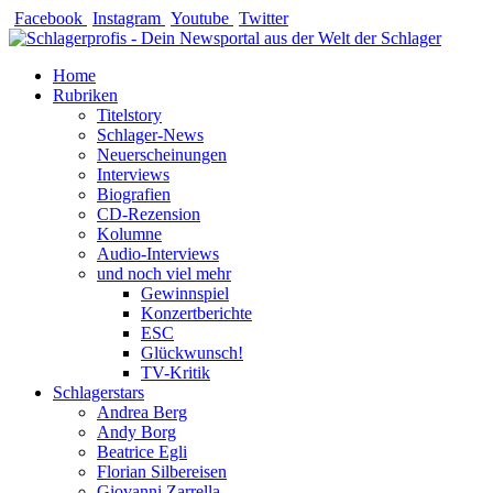
Zum
Facebook
Instagram
Youtube
Twitter
Inhalt
springen
Home
Rubriken
Titelstory
Schlager-News
Neuerscheinungen
Interviews
Biografien
CD-Rezension
Kolumne
Audio-Interviews
und noch viel mehr
Gewinnspiel
Konzertberichte
ESC
Glückwunsch!
TV-Kritik
Schlagerstars
Andrea Berg
Andy Borg
Beatrice Egli
Florian Silbereisen
Giovanni Zarrella