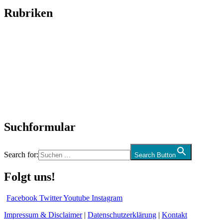
Rubriken
Titelstory
SchlagerNews
Neuerscheinungen
Interviews
Biographien
CD-Rezension
Kolumne
Audio-Interviews
und mehr…
Suchformular
Search for:
Search Button
Folgt uns!
Facebook
Twitter
Youtube
Instagram
Impressum & Disclaimer
|
Datenschutzerklärung
|
Kontakt