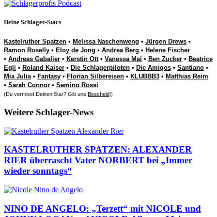
Deine Schlager-Stars
Kastelruther Spatzen
•
Melissa Naschenweng
•
Jürgen Drews
•
Ramon Roselly
•
Eloy de Jong
•
Andrea Berg
•
Helene Fischer
•
Andreas Gabalier
•
Kerstin Ott
•
Vanessa Mai
•
Ben Zucker
•
Beatrice
Egli
•
Roland Kaiser
•
Die Schlagerpiloten
•
Die Amigos
•
Santiano
•
Mia Julia
•
Fantasy
•
Florian Silbereisen
•
KLUBBB3
•
Matthias Reim
•
Sarah Connor
•
Semino Rossi
(Du vermisst Deinen Star? Gib uns
Bescheid
!)
Weitere Schlager-News
KASTELRUTHER SPATZEN: ALEXANDER
RIER überrascht Vater NORBERT bei „Immer
wieder sonntags“
NINO DE ANGELO: „Terzett“ mit NICOLE und