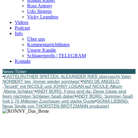
Roland Kaiser
Ross Antony
Udo Jürgens
Vicky Leandros
Videos
Podcast
Info
Über uns
Kommentarrichtlinien
Unsere Kanäle
Schlagerprofis | TELEGRAM
Kontakt
News-Ticker
•
KASTELRUTHER SPATZEN: ALEXANDER RIER überrascht Vater
NORBERT bei „Immer wieder sonntags“
•
NINO DE ANGELO:
„Terzett“ mit NICOLE und JOHNY LOGAN auf NICOLE-Album
„Meine Schätze“
•
ANDY BORG: Fotos sind da: Diese Gäste sind
beim nächsten Schlager-Spaß dabei!
•
ANDY BORG: Sommer-Spaß
holt 1,76 Millionen Zuschauer und starke Quote
•
SONIA LIEBING:
Neue Single von THORSTEN BRÖTZMANN produziert