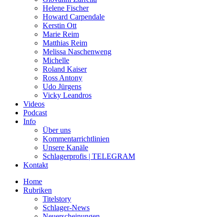
Helene Fischer
Howard Carpendale
Kerstin Ott
Marie Reim
Matthias Reim
Melissa Naschenweng
Michelle
Roland Kaiser
Ross Antony
Udo Jürgens
Vicky Leandros
Videos
Podcast
Info
Über uns
Kommentarrichtlinien
Unsere Kanäle
Schlagerprofis | TELEGRAM
Kontakt
Home
Rubriken
Titelstory
Schlager-News
Neuerscheinungen