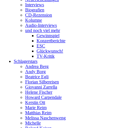
Interviews
Biografien
CD-Rezension
Kolumne
Audio-Interviews
und noch viel mehr
Gewinnspiel
Konzertberichte
ESC
Glückwunsch!
TV-Kritik
Schlagerstars
Andrea Berg
Andy Borg
Beatrice Egli
Florian Silbereisen
Giovanni Zarrella
Helene Fischer
Howard Carpendale
Kerstin Ott
Marie Reim
Matthias Reim
Melissa Naschenweng
Michelle