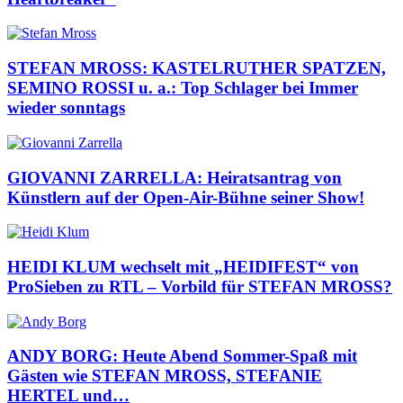
STEFAN MROSS: KASTELRUTHER SPATZEN,
SEMINO ROSSI u. a.: Top Schlager bei Immer
wieder sonntags
GIOVANNI ZARRELLA: Heiratsantrag von
Künstlern auf der Open-Air-Bühne seiner Show!
HEIDI KLUM wechselt mit „HEIDIFEST“ von
ProSieben zu RTL – Vorbild für STEFAN MROSS?
ANDY BORG: Heute Abend Sommer-Spaß mit
Gästen wie STEFAN MROSS, STEFANIE
HERTEL und…