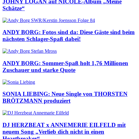
JOHNY LOGAN auf NICOLE-Album „Meine
Schätze“
ANDY BORG: Fotos sind da: Diese Gäste sind beim
nächsten Schlager-Spaß dabei!
ANDY BORG: Sommer-Spaß holt 1,76 Millionen
Zuschauer und starke Quote
SONIA LIEBING: Neue Single von THORSTEN
BRÖTZMANN produziert
DJ HERZBEAT x ANNEMERIE EILFELD mit
neuem Song „Verlieb dich nicht in einen
Heartbreaker“