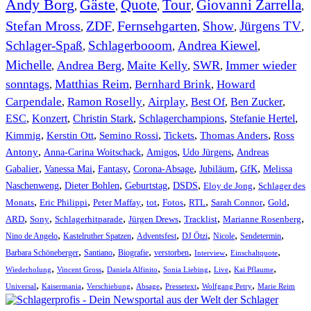
Andy Borg
Gäste
Quote
Tour
Giovanni Zarrella
,
,
,
,
,
Stefan Mross
ZDF
Fernsehgarten
Show
Jürgens TV
,
,
,
,
,
Schlager-Spaß
Schlagerbooom
Andrea Kiewel
,
,
,
Michelle
Andrea Berg
Maite Kelly
SWR
Immer wieder
,
,
,
,
sonntags
Matthias Reim
Bernhard Brink
Howard
,
,
,
Carpendale
Ramon Roselly
Airplay
Best Of
Ben Zucker
,
,
,
,
,
ESC
,
Konzert
,
Christin Stark
,
Schlagerchampions
,
Stefanie Hertel
,
Kimmig
,
Kerstin Ott
,
,
,
,
Semino Rossi
Tickets
Thomas Anders
Ross
,
,
,
,
Antony
Anna-Carina Woitschack
Amigos
Udo Jürgens
Andreas
,
,
,
,
,
,
Gabalier
Vanessa Mai
Fantasy
Corona-Absage
Jubiläum
GfK
Melissa
,
,
,
,
,
Naschenweng
Dieter Bohlen
Geburtstag
DSDS
Eloy de Jong
Schlager des
,
,
,
,
,
,
,
,
Monats
Eric Philippi
Peter Maffay
tot
Fotos
RTL
Sarah Connor
Gold
,
,
,
,
,
,
ARD
Sony
Schlagerhitparade
Jürgen Drews
Tracklist
Marianne Rosenberg
,
,
,
,
,
,
Nino de Angelo
Kastelruther Spatzen
Adventsfest
DJ Ötzi
Nicole
Sendetermin
,
,
,
,
,
,
Barbara Schöneberger
Santiano
Biografie
verstorben
Interview
Einschaltquote
,
,
,
,
,
,
Wiederholung
Vincent Gross
Daniela Alfinito
Sonia Liebing
Live
Kai Pflaume
,
,
,
,
,
,
Universal
Kaisermania
Verschiebung
Absage
Pressetext
Wolfgang Petry
Marie Reim