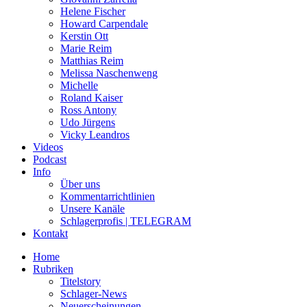
Helene Fischer
Howard Carpendale
Kerstin Ott
Marie Reim
Matthias Reim
Melissa Naschenweng
Michelle
Roland Kaiser
Ross Antony
Udo Jürgens
Vicky Leandros
Videos
Podcast
Info
Über uns
Kommentarrichtlinien
Unsere Kanäle
Schlagerprofis | TELEGRAM
Kontakt
Home
Rubriken
Titelstory
Schlager-News
Neuerscheinungen