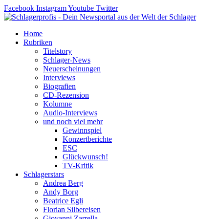
Zum
Facebook
Instagram
Youtube
Twitter
Inhalt
springen
Home
Rubriken
Titelstory
Schlager-News
Neuerscheinungen
Interviews
Biografien
CD-Rezension
Kolumne
Audio-Interviews
und noch viel mehr
Gewinnspiel
Konzertberichte
ESC
Glückwunsch!
TV-Kritik
Schlagerstars
Andrea Berg
Andy Borg
Beatrice Egli
Florian Silbereisen
Giovanni Zarrella