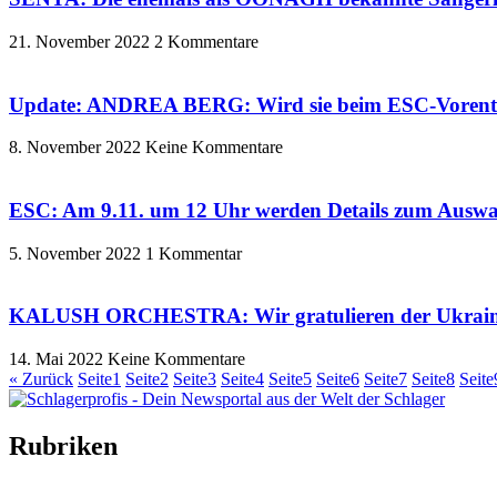
21. November 2022
2 Kommentare
Update: ANDREA BERG: Wird sie beim ESC-Vorentsch
8. November 2022
Keine Kommentare
ESC: Am 9.11. um 12 Uhr werden Details zum Auswa
5. November 2022
1 Kommentar
KALUSH ORCHESTRA: Wir gratulieren der Ukraine
14. Mai 2022
Keine Kommentare
« Zurück
Seite
1
Seite
2
Seite
3
Seite
4
Seite
5
Seite
6
Seite
7
Seite
8
Seite
Rubriken
Titelstory