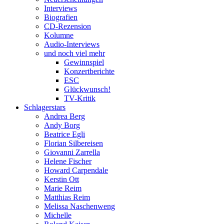
Interviews
Biografien
CD-Rezension
Kolumne
Audio-Interviews
und noch viel mehr
Gewinnspiel
Konzertberichte
ESC
Glückwunsch!
TV-Kritik
Schlagerstars
Andrea Berg
Andy Borg
Beatrice Egli
Florian Silbereisen
Giovanni Zarrella
Helene Fischer
Howard Carpendale
Kerstin Ott
Marie Reim
Matthias Reim
Melissa Naschenweng
Michelle