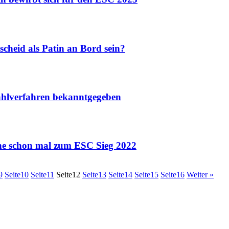
eid als Patin an Bord sein?
hlverfahren bekanntgegeben
 schon mal zum ESC Sieg 2022
9
Seite
10
Seite
11
Seite
12
Seite
13
Seite
14
Seite
15
Seite
16
Weiter »