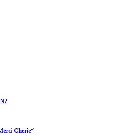
AN?
erci Cherie“