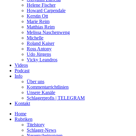
Helene Fischer
Howard Carpendale
Kerstin Ott
Marie Reim
Matthias Reim
Melissa Naschenweng
Michelle
Roland Kaiser
Ross Antony
Udo Jürgens
Vicky Leandros
Videos
Podcast
Info
Über uns
Kommentarrichtlinien
Unsere Kanäle
Schlagerprofis | TELEGRAM
Kontakt
Home
Rubriken
Titelstory
Schlager-News
Neuerscheinungen