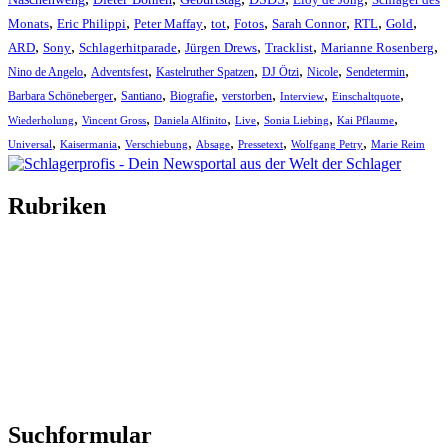
,
,
,
,
,
,
,
,
Monats
Eric Philippi
Peter Maffay
tot
Fotos
Sarah Connor
RTL
Gold
,
,
,
,
,
,
ARD
Sony
Schlagerhitparade
Jürgen Drews
Tracklist
Marianne Rosenberg
,
,
,
,
,
,
Nino de Angelo
Adventsfest
Kastelruther Spatzen
DJ Ötzi
Nicole
Sendetermin
,
,
,
,
,
,
Barbara Schöneberger
Santiano
Biografie
verstorben
Interview
Einschaltquote
,
,
,
,
,
,
Wiederholung
Vincent Gross
Daniela Alfinito
Live
Sonia Liebing
Kai Pflaume
,
,
,
,
,
,
Universal
Kaisermania
Verschiebung
Absage
Pressetext
Wolfgang Petry
Marie Reim
Rubriken
Titelstory
SchlagerNews
Neuerscheinungen
Interviews
Biographien
CD-Rezension
Kolumne
Audio-Interviews
und mehr…
Suchformular