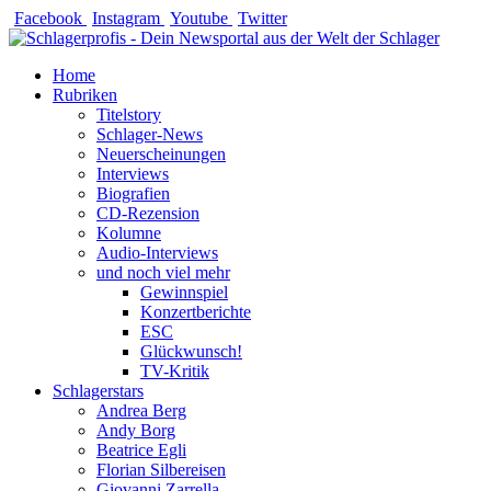
Zum
Facebook
Instagram
Youtube
Twitter
Inhalt
springen
Home
Rubriken
Titelstory
Schlager-News
Neuerscheinungen
Interviews
Biografien
CD-Rezension
Kolumne
Audio-Interviews
und noch viel mehr
Gewinnspiel
Konzertberichte
ESC
Glückwunsch!
TV-Kritik
Schlagerstars
Andrea Berg
Andy Borg
Beatrice Egli
Florian Silbereisen
Giovanni Zarrella