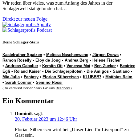
Wir reden über vieles, was zum Anfang des Jahres in der
Schlagerwelt stattgefunden hat…
Direkt zur neuen Folge
Deine Schlager-Stars
Kastelruther Spatzen
•
Melissa Naschenweng
•
Jürgen Drews
•
Ramon Roselly
•
Eloy de Jong
•
Andrea Berg
•
Helene Fischer
•
Andreas Gabalier
•
Kerstin Ott
•
Vanessa Mai
•
Ben Zucker
•
Beatrice
Egli
•
Roland Kaiser
•
Die Schlagerpiloten
•
Die Amigos
•
Santiano
•
Mia Julia
•
Fantasy
•
Florian Silbereisen
•
KLUBBB3
•
Matthias Reim
•
Sarah Connor
•
Semino Rossi
(Du vermisst Deinen Star? Gib uns
Bescheid
!)
Ein Kommentar
Dominik
sagt:
20. Februar 2023 um 12:46 Uhr
Florian Silbereisen wird bei „Unser Lied für Liverpool“ zu
Gast sein.