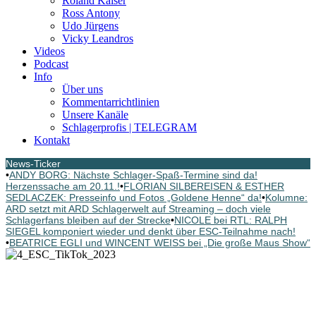
Roland Kaiser
Ross Antony
Udo Jürgens
Vicky Leandros
Videos
Podcast
Info
Über uns
Kommentarrichtlinien
Unsere Kanäle
Schlagerprofis | TELEGRAM
Kontakt
News-Ticker
•
ANDY BORG: Nächste Schlager-Spaß-Termine sind da!
Herzenssache am 20.11.!
•
FLORIAN SILBEREISEN & ESTHER
SEDLACZEK: Presseinfo und Fotos „Goldene Henne“ da!
•
Kolumne:
ARD setzt mit ARD Schlagerwelt auf Streaming – doch viele
Schlagerfans bleiben auf der Strecke
•
NICOLE bei RTL: RALPH
SIEGEL komponiert wieder und denkt über ESC-Teilnahme nach!
•
BEATRICE EGLI und WINCENT WEISS bei „Die große Maus Show“