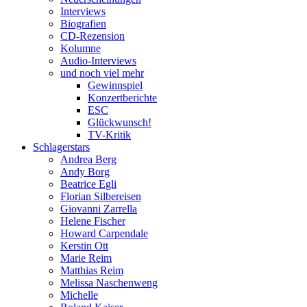
Interviews
Biografien
CD-Rezension
Kolumne
Audio-Interviews
und noch viel mehr
Gewinnspiel
Konzertberichte
ESC
Glückwunsch!
TV-Kritik
Schlagerstars
Andrea Berg
Andy Borg
Beatrice Egli
Florian Silbereisen
Giovanni Zarrella
Helene Fischer
Howard Carpendale
Kerstin Ott
Marie Reim
Matthias Reim
Melissa Naschenweng
Michelle