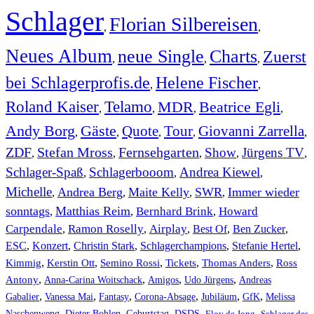
Schlager
Florian Silbereisen
,
,
Neues Album
neue Single
Charts
Zuerst
,
,
,
bei Schlagerprofis.de
Helene Fischer
,
,
Roland Kaiser
Telamo
MDR
Beatrice Egli
,
,
,
,
Andy Borg
Gäste
Quote
Tour
Giovanni Zarrella
,
,
,
,
,
ZDF
Stefan Mross
Fernsehgarten
Show
Jürgens TV
,
,
,
,
,
Schlager-Spaß
Schlagerbooom
Andrea Kiewel
,
,
,
Michelle
Andrea Berg
Maite Kelly
SWR
Immer wieder
,
,
,
,
sonntags
Matthias Reim
Bernhard Brink
Howard
,
,
,
Carpendale
Ramon Roselly
Airplay
Best Of
Ben Zucker
,
,
,
,
,
ESC
,
Konzert
,
Christin Stark
,
Schlagerchampions
,
Stefanie Hertel
,
Kimmig
,
Kerstin Ott
,
,
,
,
Semino Rossi
Tickets
Thomas Anders
Ross
,
,
,
,
Antony
Anna-Carina Woitschack
Amigos
Udo Jürgens
Andreas
,
,
,
,
,
,
Gabalier
Vanessa Mai
Fantasy
Corona-Absage
Jubiläum
GfK
Melissa
,
,
,
,
,
Naschenweng
Dieter Bohlen
Geburtstag
DSDS
Eloy de Jong
Schlager des