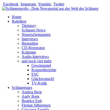
Zum
Facebook
Instagram
Youtube
Twitter
Inhalt
springen
Home
Rubriken
Titelstory
Schlager-News
Neuerscheinungen
Interviews
Biografien
CD-Rezension
Kolumne
Audio-Interviews
und noch viel mehr
Gewinnspiel
Konzertberichte
ESC
Glückwunsch!
TV-Kritik
Schlagerstars
Andrea Berg
Andy Borg
Beatrice Egli
Florian Silbereisen
Giovanni Zarrella