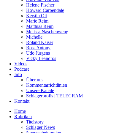
Helene Fischer
Howard Carpendale
Kerstin Ott
Marie Reim
Matthias Reim
Melissa Naschenweng
Michelle
Roland Kaiser
Ross Antony
Udo Jürgens
Vicky Leandros
Videos
Podcast
Info
Über uns
Kommentarrichtlinien
Unsere Kanäle
Schlagerprofis | TELEGRAM
Kontakt
Home
Rubriken
Titelstory
Schlager-News
Neuerscheinungen