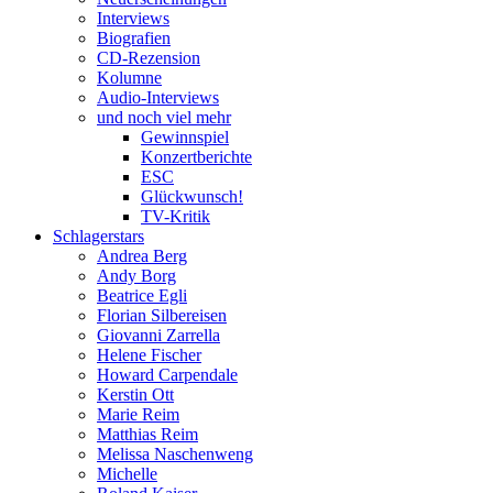
Interviews
Biografien
CD-Rezension
Kolumne
Audio-Interviews
und noch viel mehr
Gewinnspiel
Konzertberichte
ESC
Glückwunsch!
TV-Kritik
Schlagerstars
Andrea Berg
Andy Borg
Beatrice Egli
Florian Silbereisen
Giovanni Zarrella
Helene Fischer
Howard Carpendale
Kerstin Ott
Marie Reim
Matthias Reim
Melissa Naschenweng
Michelle