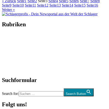
« Zurück
Seite
1
Seite
2
Seite
3
Seite
4
Seite
5
Seite
6
Seite
7
Seite
8
Seite
9
Seite
10
Seite
11
Seite
12
Seite
13
Seite
14
Seite
15
Seite
16
Weiter »
Rubriken
Titelstory
SchlagerNews
Neuerscheinungen
Interviews
Biographien
CD-Rezension
Kolumne
Audio-Interviews
und mehr…
Suchformular
Search for:
Search Button
Folgt uns!