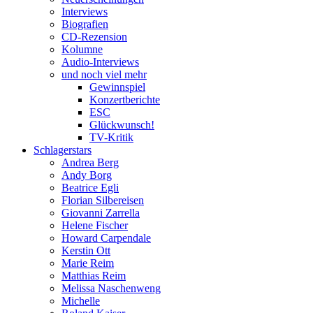
Interviews
Biografien
CD-Rezension
Kolumne
Audio-Interviews
und noch viel mehr
Gewinnspiel
Konzertberichte
ESC
Glückwunsch!
TV-Kritik
Schlagerstars
Andrea Berg
Andy Borg
Beatrice Egli
Florian Silbereisen
Giovanni Zarrella
Helene Fischer
Howard Carpendale
Kerstin Ott
Marie Reim
Matthias Reim
Melissa Naschenweng
Michelle