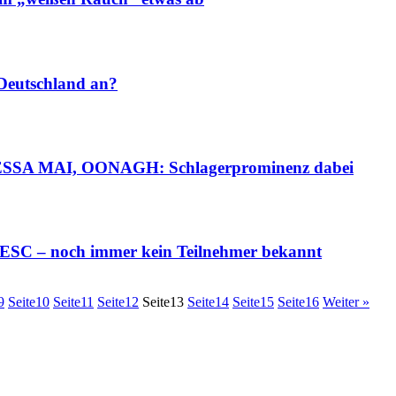
Deutschland an?
A MAI, OONAGH: Schlagerprominenz dabei
SC – noch immer kein Teilnehmer bekannt
9
Seite
10
Seite
11
Seite
12
Seite
13
Seite
14
Seite
15
Seite
16
Weiter »