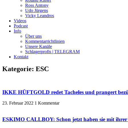
Roland Kaiser
Ross Antony
Udo Jürgens
Vicky Leandros
Videos
Podcast
Info
Über uns
Kommentarrichtlinien
Unsere Kanäle
Schlagerprofis | TELEGRAM
Kontakt
Kategorie: ESC
IKKE HÜFTGOLD redet Tacheles und prangert bezügl
23. Februar 2022
1 Kommentar
ESKIMO CALLBOY: Schon jetzt haben sie mit ihrer „P