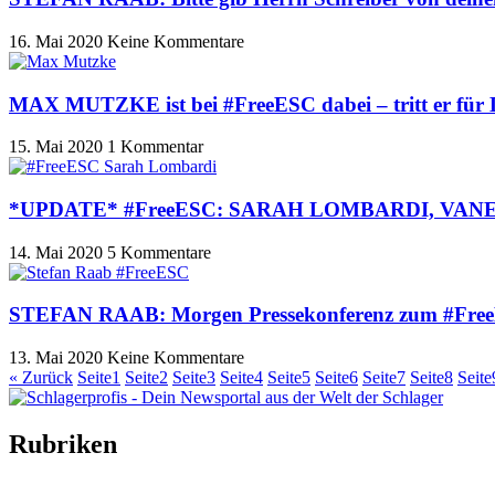
16. Mai 2020
Keine Kommentare
MAX MUTZKE ist bei #FreeESC dabei – tritt er für 
15. Mai 2020
1 Kommentar
*UPDATE* #FreeESC: SARAH LOMBARDI, VANESS
14. Mai 2020
5 Kommentare
STEFAN RAAB: Morgen Pressekonferenz zum #FreeE
13. Mai 2020
Keine Kommentare
« Zurück
Seite
1
Seite
2
Seite
3
Seite
4
Seite
5
Seite
6
Seite
7
Seite
8
Seite
Rubriken
Titelstory