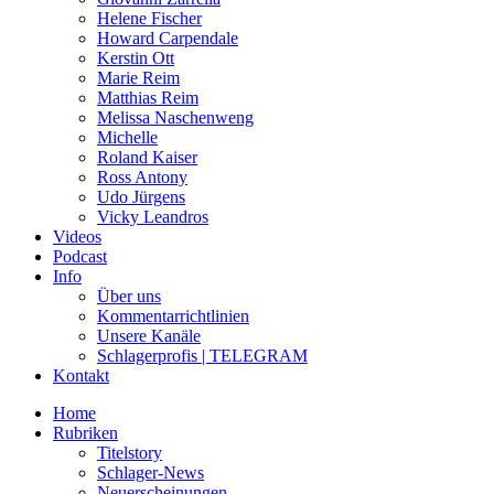
Helene Fischer
Howard Carpendale
Kerstin Ott
Marie Reim
Matthias Reim
Melissa Naschenweng
Michelle
Roland Kaiser
Ross Antony
Udo Jürgens
Vicky Leandros
Videos
Podcast
Info
Über uns
Kommentarrichtlinien
Unsere Kanäle
Schlagerprofis | TELEGRAM
Kontakt
Home
Rubriken
Titelstory
Schlager-News
Neuerscheinungen