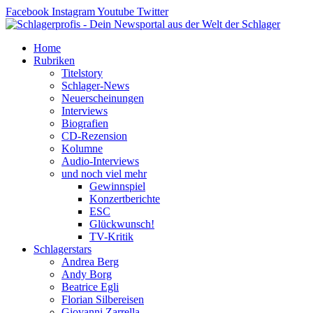
Zum
Facebook
Instagram
Youtube
Twitter
Inhalt
springen
Home
Rubriken
Titelstory
Schlager-News
Neuerscheinungen
Interviews
Biografien
CD-Rezension
Kolumne
Audio-Interviews
und noch viel mehr
Gewinnspiel
Konzertberichte
ESC
Glückwunsch!
TV-Kritik
Schlagerstars
Andrea Berg
Andy Borg
Beatrice Egli
Florian Silbereisen
Giovanni Zarrella