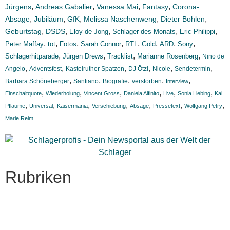
,
,
,
,
Jürgens
Andreas Gabalier
Vanessa Mai
Fantasy
Corona-
,
,
,
,
,
Absage
Jubiläum
GfK
Melissa Naschenweng
Dieter Bohlen
,
,
,
,
,
Geburtstag
DSDS
Eloy de Jong
Schlager des Monats
Eric Philippi
,
,
,
,
,
,
,
,
Peter Maffay
tot
Fotos
Sarah Connor
RTL
Gold
ARD
Sony
,
,
,
,
Schlagerhitparade
Jürgen Drews
Tracklist
Marianne Rosenberg
Nino de
,
,
,
,
,
,
Angelo
Adventsfest
Kastelruther Spatzen
DJ Ötzi
Nicole
Sendetermin
,
,
,
,
,
Barbara Schöneberger
Santiano
Biografie
verstorben
Interview
,
,
,
,
,
,
Einschaltquote
Wiederholung
Vincent Gross
Daniela Alfinito
Live
Sonia Liebing
Kai
,
,
,
,
,
,
,
Pflaume
Universal
Kaisermania
Verschiebung
Absage
Pressetext
Wolfgang Petry
Marie Reim
Rubriken
Titelstory
SchlagerNews
Neuerscheinungen