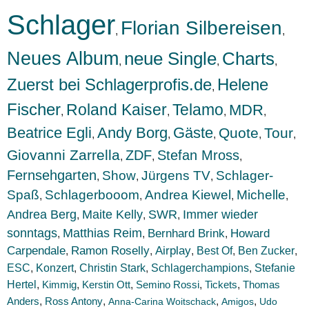
Schlager
Florian Silbereisen
,
,
Neues Album
neue Single
Charts
,
,
,
Zuerst bei Schlagerprofis.de
Helene
,
Fischer
Roland Kaiser
Telamo
MDR
,
,
,
,
Beatrice Egli
Andy Borg
Gäste
Quote
Tour
,
,
,
,
,
Giovanni Zarrella
ZDF
Stefan Mross
,
,
,
Fernsehgarten
Show
Jürgens TV
Schlager-
,
,
,
Spaß
Schlagerbooom
Andrea Kiewel
Michelle
,
,
,
,
Andrea Berg
Maite Kelly
SWR
Immer wieder
,
,
,
sonntags
Matthias Reim
Bernhard Brink
Howard
,
,
,
Carpendale
Ramon Roselly
Airplay
Best Of
Ben Zucker
,
,
,
,
,
ESC
Konzert
,
,
Christin Stark
,
Schlagerchampions
,
Stefanie
Hertel
,
Kimmig
,
Kerstin Ott
,
Semino Rossi
,
Tickets
,
Thomas
Anders
,
,
,
,
Ross Antony
Anna-Carina Woitschack
Amigos
Udo