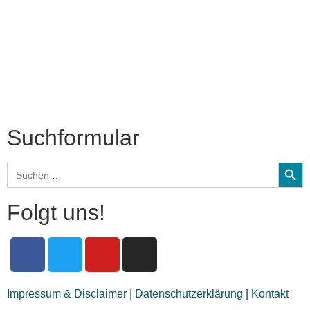
Interviews
Biographien
CD-Rezension
Kolumne
Audio-Interviews
und mehr…
Suchformular
Search
Search
for:
Folgt uns!
Impressum & Disclaimer
|
Datenschutzerklärung
|
Kontakt