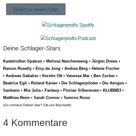
Direkt zur neuen Folge
Deine Schlager-Stars
Kastelruther Spatzen
•
Melissa Naschenweng
•
Jürgen Drews
•
Ramon Roselly
•
Eloy de Jong
•
Andrea Berg
•
Helene Fischer
•
Andreas Gabalier
•
Kerstin Ott
•
Vanessa Mai
•
Ben Zucker
•
Beatrice Egli
•
Roland Kaiser
•
Die Schlagerpiloten
•
Die Amigos
•
Santiano
•
Mia Julia
•
Fantasy
•
Florian Silbereisen
•
KLUBBB3
•
Matthias Reim
•
Sarah Connor
•
Semino Rossi
(Du vermisst Deinen Star? Gib uns
Bescheid
!)
4 Kommentare