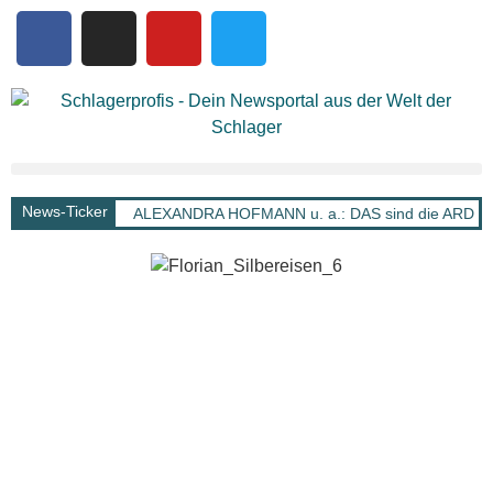
News-Ticker
ALEXANDRA HOFMANN u. a.: DAS sind die ARD Sch