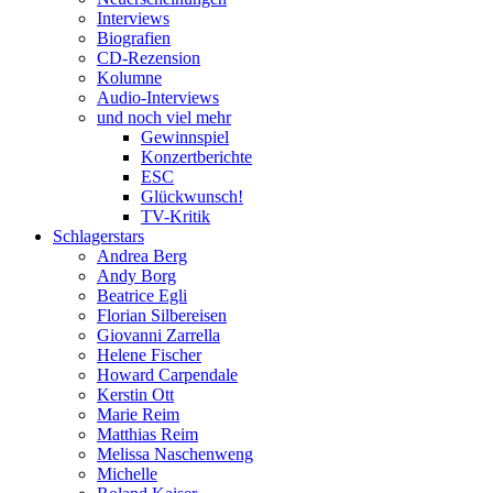
Interviews
Biografien
CD-Rezension
Kolumne
Audio-Interviews
und noch viel mehr
Gewinnspiel
Konzertberichte
ESC
Glückwunsch!
TV-Kritik
Schlagerstars
Andrea Berg
Andy Borg
Beatrice Egli
Florian Silbereisen
Giovanni Zarrella
Helene Fischer
Howard Carpendale
Kerstin Ott
Marie Reim
Matthias Reim
Melissa Naschenweng
Michelle