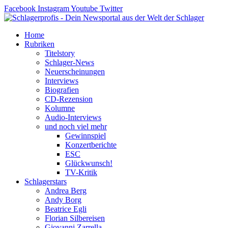
Zum
Facebook
Instagram
Youtube
Twitter
Inhalt
springen
Home
Rubriken
Titelstory
Schlager-News
Neuerscheinungen
Interviews
Biografien
CD-Rezension
Kolumne
Audio-Interviews
und noch viel mehr
Gewinnspiel
Konzertberichte
ESC
Glückwunsch!
TV-Kritik
Schlagerstars
Andrea Berg
Andy Borg
Beatrice Egli
Florian Silbereisen
Giovanni Zarrella