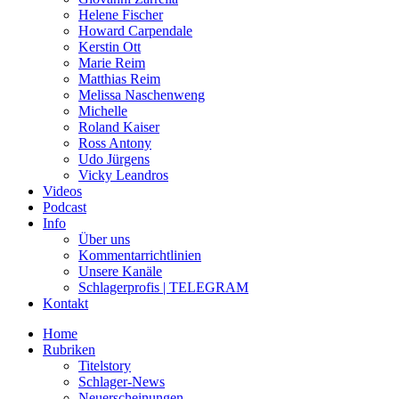
Helene Fischer
Howard Carpendale
Kerstin Ott
Marie Reim
Matthias Reim
Melissa Naschenweng
Michelle
Roland Kaiser
Ross Antony
Udo Jürgens
Vicky Leandros
Videos
Podcast
Info
Über uns
Kommentarrichtlinien
Unsere Kanäle
Schlagerprofis | TELEGRAM
Kontakt
Home
Rubriken
Titelstory
Schlager-News
Neuerscheinungen