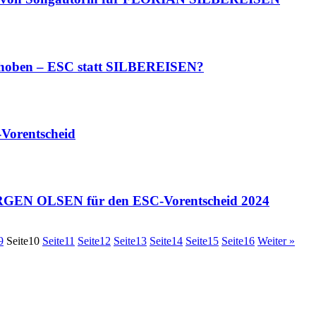
hoben – ESC statt SILBEREISEN?
Vorentscheid
GEN OLSEN für den ESC-Vorentscheid 2024
9
Seite
10
Seite
11
Seite
12
Seite
13
Seite
14
Seite
15
Seite
16
Weiter »