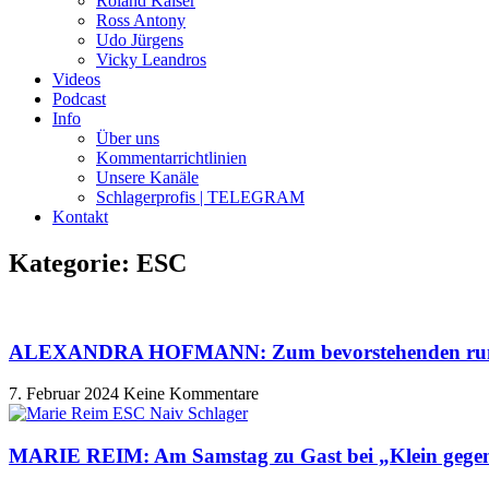
Roland Kaiser
Ross Antony
Udo Jürgens
Vicky Leandros
Videos
Podcast
Info
Über uns
Kommentarrichtlinien
Unsere Kanäle
Schlagerprofis | TELEGRAM
Kontakt
Kategorie: ESC
ALEXANDRA HOFMANN: Zum bevorstehenden runden
7. Februar 2024
Keine Kommentare
MARIE REIM: Am Samstag zu Gast bei „Klein gege