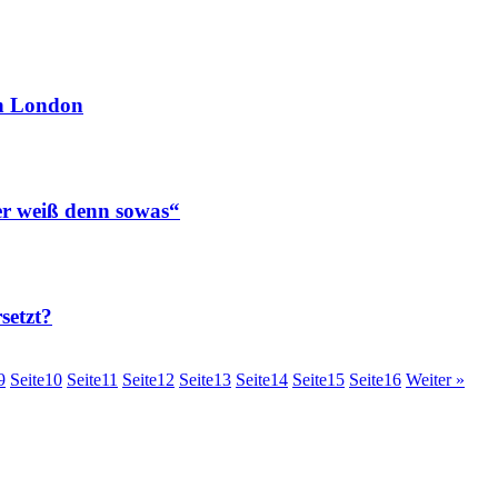
n London
 weiß denn sowas“
setzt?
9
Seite
10
Seite
11
Seite
12
Seite
13
Seite
14
Seite
15
Seite
16
Weiter »