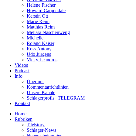
Helene Fischer
Howard Carpendale
Kerstin Ott
Marie Reim
Matthias Reim
Melissa Naschenweng
Michelle
Roland Kaiser
Ross Antony
Udo Jürgens
Vicky Leandros
Videos
Podcast
Info
Über uns
Kommentarrichtlinien
Unsere Kanäle
Schlagerprofis | TELEGRAM
Kontakt
Home
Rubriken
Titelstory
Schlager-News
Neuerscheinungen