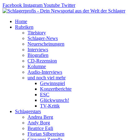
Zum
Facebook
Instagram
Youtube
Twitter
Inhalt
springen
Home
Rubriken
Titelstory
Schlager-News
Neuerscheinungen
Interviews
Biografien
CD-Rezension
Kolumne
Audio-Interviews
und noch viel mehr
Gewinnspiel
Konzertberichte
ESC
Glückwunsch!
TV-Kritik
Schlagerstars
Andrea Berg
Andy Borg
Beatrice Egli
Florian Silbereisen
Giovanni Zarrella