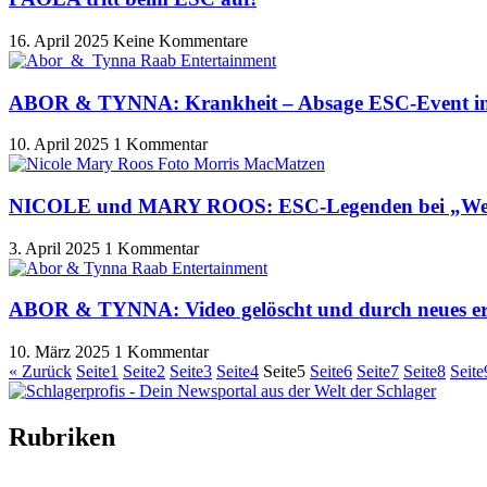
16. April 2025
Keine Kommentare
ABOR & TYNNA: Krankheit – Absage ESC-Event i
10. April 2025
1 Kommentar
NICOLE und MARY ROOS: ESC-Legenden bei „Wer
3. April 2025
1 Kommentar
ABOR & TYNNA: Video gelöscht und durch neues er
10. März 2025
1 Kommentar
« Zurück
Seite
1
Seite
2
Seite
3
Seite
4
Seite
5
Seite
6
Seite
7
Seite
8
Seite
Rubriken
Titelstory