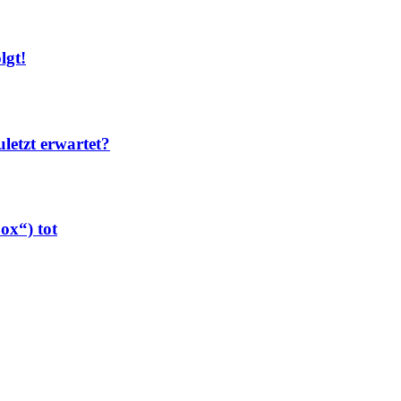
lgt!
etzt erwartet?
x“) tot