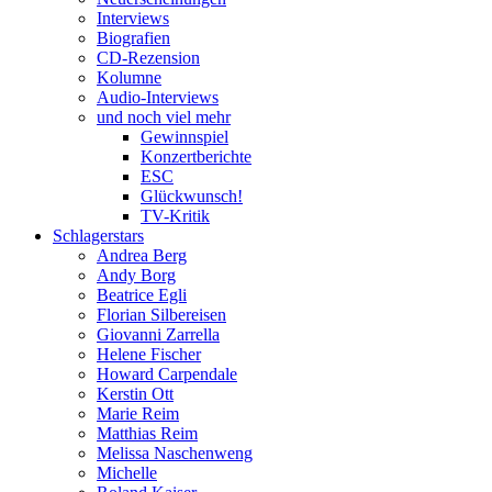
Interviews
Biografien
CD-Rezension
Kolumne
Audio-Interviews
und noch viel mehr
Gewinnspiel
Konzertberichte
ESC
Glückwunsch!
TV-Kritik
Schlagerstars
Andrea Berg
Andy Borg
Beatrice Egli
Florian Silbereisen
Giovanni Zarrella
Helene Fischer
Howard Carpendale
Kerstin Ott
Marie Reim
Matthias Reim
Melissa Naschenweng
Michelle