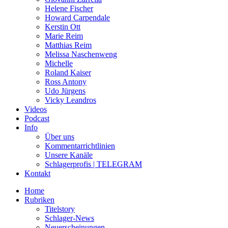
Helene Fischer
Howard Carpendale
Kerstin Ott
Marie Reim
Matthias Reim
Melissa Naschenweng
Michelle
Roland Kaiser
Ross Antony
Udo Jürgens
Vicky Leandros
Videos
Podcast
Info
Über uns
Kommentarrichtlinien
Unsere Kanäle
Schlagerprofis | TELEGRAM
Kontakt
Home
Rubriken
Titelstory
Schlager-News
Neuerscheinungen