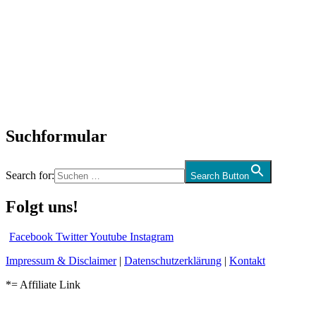
Titelstory
SchlagerNews
Neuerscheinungen
Interviews
Biographien
CD-Rezension
Kolumne
Audio-Interviews
und mehr…
Suchformular
Search for:
Search Button
Folgt uns!
Facebook
Twitter
Youtube
Instagram
Impressum & Disclaimer
|
Datenschutzerklärung
|
Kontakt
*= Affiliate Link