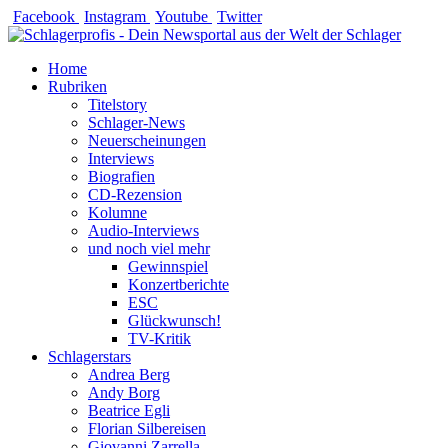
Zum
Facebook
Instagram
Youtube
Twitter
Inhalt
springen
Home
Rubriken
Titelstory
Schlager-News
Neuerscheinungen
Interviews
Biografien
CD-Rezension
Kolumne
Audio-Interviews
und noch viel mehr
Gewinnspiel
Konzertberichte
ESC
Glückwunsch!
TV-Kritik
Schlagerstars
Andrea Berg
Andy Borg
Beatrice Egli
Florian Silbereisen
Giovanni Zarrella