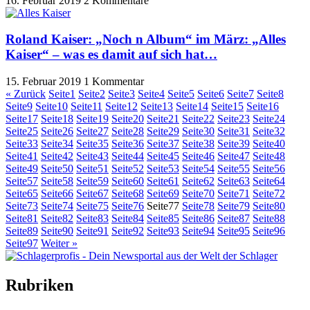
16. Februar 2019
2 Kommentare
Roland Kaiser: „Noch n Album“ im März: „Alles
Kaiser“ – was es damit auf sich hat…
15. Februar 2019
1 Kommentar
« Zurück
Seite
1
Seite
2
Seite
3
Seite
4
Seite
5
Seite
6
Seite
7
Seite
8
Seite
9
Seite
10
Seite
11
Seite
12
Seite
13
Seite
14
Seite
15
Seite
16
Seite
17
Seite
18
Seite
19
Seite
20
Seite
21
Seite
22
Seite
23
Seite
24
Seite
25
Seite
26
Seite
27
Seite
28
Seite
29
Seite
30
Seite
31
Seite
32
Seite
33
Seite
34
Seite
35
Seite
36
Seite
37
Seite
38
Seite
39
Seite
40
Seite
41
Seite
42
Seite
43
Seite
44
Seite
45
Seite
46
Seite
47
Seite
48
Seite
49
Seite
50
Seite
51
Seite
52
Seite
53
Seite
54
Seite
55
Seite
56
Seite
57
Seite
58
Seite
59
Seite
60
Seite
61
Seite
62
Seite
63
Seite
64
Seite
65
Seite
66
Seite
67
Seite
68
Seite
69
Seite
70
Seite
71
Seite
72
Seite
73
Seite
74
Seite
75
Seite
76
Seite
77
Seite
78
Seite
79
Seite
80
Seite
81
Seite
82
Seite
83
Seite
84
Seite
85
Seite
86
Seite
87
Seite
88
Seite
89
Seite
90
Seite
91
Seite
92
Seite
93
Seite
94
Seite
95
Seite
96
Seite
97
Weiter »
Rubriken