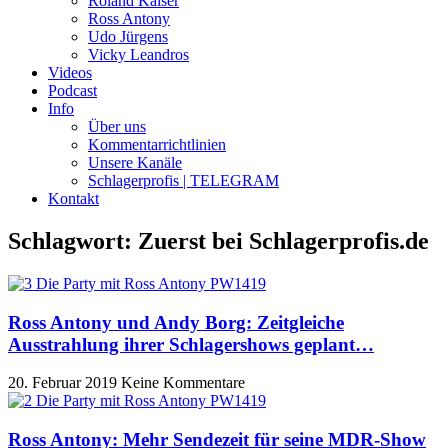
Roland Kaiser
Ross Antony
Udo Jürgens
Vicky Leandros
Videos
Podcast
Info
Über uns
Kommentarrichtlinien
Unsere Kanäle
Schlagerprofis | TELEGRAM
Kontakt
Schlagwort: Zuerst bei Schlagerprofis.de
Ross Antony und Andy Borg: Zeitgleiche
Ausstrahlung ihrer Schlagershows geplant…
20. Februar 2019
Keine Kommentare
Ross Antony: Mehr Sendezeit für seine MDR-Show