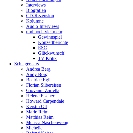
Interviews
Biografien
CD-Rezension
Kolumne
Audio-Interviews
und noch viel mehr
Gewinnspiel
Konzertberichte
ESC
Glückwunsch!
TV-Kritik
Schlagerstars
Andrea Berg
Andy Borg
Beatrice Egli
Florian Silbereisen
Giovanni Zarrella
Helene Fischer
Howard Carpendale
Kerstin Ott
Marie Reim
Matthias Reim
Melissa Naschenweng
Michelle