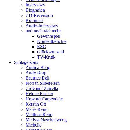
Interviews
Biografien
CD-Rezension
Kolumne
Audio-Interviews
und noch viel mehr
Gewinnspiel
Konzertberichte
ESC
Glückwunsch!
TV-Kritik
Schlagerstars
Andrea Berg
Andy Borg
Beatrice Egli
Florian Silbereisen
Giovanni Zarrella
Helene Fischer
Howard Carpendale
Kerstin Ott
Marie Reim
Matthias Reim
Melissa Naschenweng
Michelle