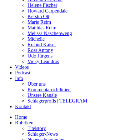
Helene Fischer
Howard Carpendale
Kerstin Ott
Marie Reim
Matthias Reim
Melissa Naschenweng
Michelle
Roland Kaiser
Ross Antony
Udo Jürgens
Vicky Leandros
Videos
Podcast
Info
Über uns
Kommentarrichtlinien
Unsere Kanäle
Schlagerprofis | TELEGRAM
Kontakt
Home
Rubriken
Titelstory
Schlager-News
Neuerscheinungen