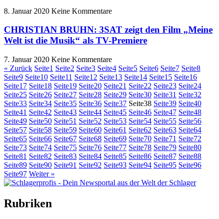
8. Januar 2020
Keine Kommentare
CHRISTIAN BRUHN: 3SAT zeigt den Film „Meine
Welt ist die Musik“ als TV-Premiere
7. Januar 2020
Keine Kommentare
« Zurück
Seite
1
Seite
2
Seite
3
Seite
4
Seite
5
Seite
6
Seite
7
Seite
8
Seite
9
Seite
10
Seite
11
Seite
12
Seite
13
Seite
14
Seite
15
Seite
16
Seite
17
Seite
18
Seite
19
Seite
20
Seite
21
Seite
22
Seite
23
Seite
24
Seite
25
Seite
26
Seite
27
Seite
28
Seite
29
Seite
30
Seite
31
Seite
32
Seite
33
Seite
34
Seite
35
Seite
36
Seite
37
Seite
38
Seite
39
Seite
40
Seite
41
Seite
42
Seite
43
Seite
44
Seite
45
Seite
46
Seite
47
Seite
48
Seite
49
Seite
50
Seite
51
Seite
52
Seite
53
Seite
54
Seite
55
Seite
56
Seite
57
Seite
58
Seite
59
Seite
60
Seite
61
Seite
62
Seite
63
Seite
64
Seite
65
Seite
66
Seite
67
Seite
68
Seite
69
Seite
70
Seite
71
Seite
72
Seite
73
Seite
74
Seite
75
Seite
76
Seite
77
Seite
78
Seite
79
Seite
80
Seite
81
Seite
82
Seite
83
Seite
84
Seite
85
Seite
86
Seite
87
Seite
88
Seite
89
Seite
90
Seite
91
Seite
92
Seite
93
Seite
94
Seite
95
Seite
96
Seite
97
Weiter »
Rubriken