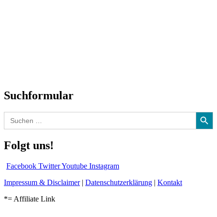
Titelstory
SchlagerNews
Neuerscheinungen
Interviews
Biographien
CD-Rezension
Kolumne
Audio-Interviews
und mehr…
Suchformular
Search Button
Search
for:
Folgt uns!
Facebook
Twitter
Youtube
Instagram
Impressum & Disclaimer
|
Datenschutzerklärung
|
Kontakt
*= Affiliate Link