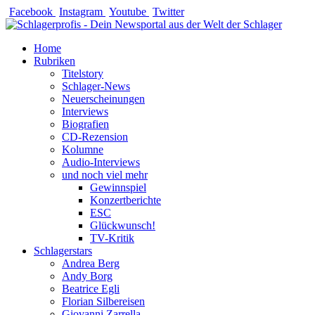
Zum
Facebook
Instagram
Youtube
Twitter
Inhalt
springen
Home
Rubriken
Titelstory
Schlager-News
Neuerscheinungen
Interviews
Biografien
CD-Rezension
Kolumne
Audio-Interviews
und noch viel mehr
Gewinnspiel
Konzertberichte
ESC
Glückwunsch!
TV-Kritik
Schlagerstars
Andrea Berg
Andy Borg
Beatrice Egli
Florian Silbereisen
Giovanni Zarrella