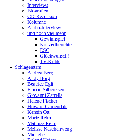
Interviews
Biografien
CD-Rezension
Kolumne
Audio-Interviews
und noch viel mehr
Gewinnspiel
Konzertberichte
ESC
Glückwunsch!
TV-Kritik
Schlagerstars
Andrea Berg
Andy Borg
Beatrice Egli
Florian Silbereisen
Giovanni Zarrella
Helene Fischer
Howard Carpendale
Kerstin Ott
Marie Reim
Matthias Reim
Melissa Naschenweng
Michelle