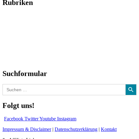
Rubriken
Titelstory
SchlagerNews
Neuerscheinungen
Interviews
Biographien
CD-Rezension
Kolumne
Audio-Interviews
und mehr…
Suchformular
Search Button
Search
for:
Folgt uns!
Facebook
Twitter
Youtube
Instagram
Impressum & Disclaimer
|
Datenschutzerklärung
|
Kontakt