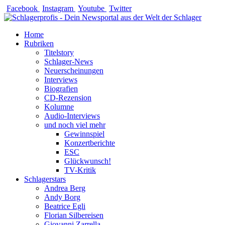
Zum
Facebook
Instagram
Youtube
Twitter
Inhalt
springen
Home
Rubriken
Titelstory
Schlager-News
Neuerscheinungen
Interviews
Biografien
CD-Rezension
Kolumne
Audio-Interviews
und noch viel mehr
Gewinnspiel
Konzertberichte
ESC
Glückwunsch!
TV-Kritik
Schlagerstars
Andrea Berg
Andy Borg
Beatrice Egli
Florian Silbereisen
Giovanni Zarrella