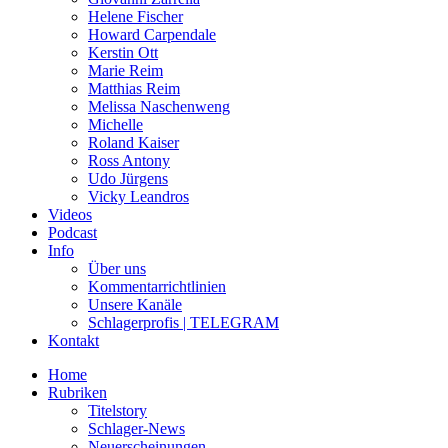
Helene Fischer
Howard Carpendale
Kerstin Ott
Marie Reim
Matthias Reim
Melissa Naschenweng
Michelle
Roland Kaiser
Ross Antony
Udo Jürgens
Vicky Leandros
Videos
Podcast
Info
Über uns
Kommentarrichtlinien
Unsere Kanäle
Schlagerprofis | TELEGRAM
Kontakt
Home
Rubriken
Titelstory
Schlager-News
Neuerscheinungen