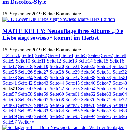
im Discofox-Style
15. September 2019
Keine Kommentare
MAITE KELLY: Neuauflage ihres Albums „Die
Liebe siegt sowieso“ kommt im Herbst
15. September 2019
Keine Kommentare
« Zurück
Seite
1
Seite
2
Seite
3
Seite
4
Seite
5
Seite
6
Seite
7
Seite
8
Seite
9
Seite
10
Seite
11
Seite
12
Seite
13
Seite
14
Seite
15
Seite
16
Seite
17
Seite
18
Seite
19
Seite
20
Seite
21
Seite
22
Seite
23
Seite
24
Seite
25
Seite
26
Seite
27
Seite
28
Seite
29
Seite
30
Seite
31
Seite
32
Seite
33
Seite
34
Seite
35
Seite
36
Seite
37
Seite
38
Seite
39
Seite
40
Seite
41
Seite
42
Seite
43
Seite
44
Seite
45
Seite
46
Seite
47
Seite
48
Seite
49
Seite
50
Seite
51
Seite
52
Seite
53
Seite
54
Seite
55
Seite
56
Seite
57
Seite
58
Seite
59
Seite
60
Seite
61
Seite
62
Seite
63
Seite
64
Seite
65
Seite
66
Seite
67
Seite
68
Seite
69
Seite
70
Seite
71
Seite
72
Seite
73
Seite
74
Seite
75
Seite
76
Seite
77
Seite
78
Seite
79
Seite
80
Seite
81
Seite
82
Seite
83
Seite
84
Seite
85
Seite
86
Seite
87
Seite
88
Seite
89
Seite
90
Seite
91
Seite
92
Seite
93
Seite
94
Seite
95
Seite
96
Seite
97
Weiter »