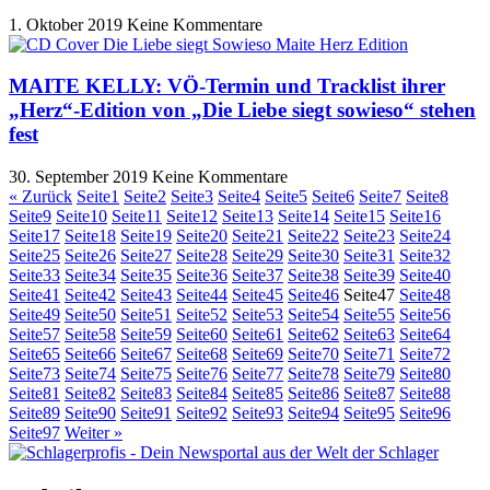
1. Oktober 2019
Keine Kommentare
MAITE KELLY: VÖ-Termin und Tracklist ihrer
„Herz“-Edition von „Die Liebe siegt sowieso“ stehen
fest
30. September 2019
Keine Kommentare
« Zurück
Seite
1
Seite
2
Seite
3
Seite
4
Seite
5
Seite
6
Seite
7
Seite
8
Seite
9
Seite
10
Seite
11
Seite
12
Seite
13
Seite
14
Seite
15
Seite
16
Seite
17
Seite
18
Seite
19
Seite
20
Seite
21
Seite
22
Seite
23
Seite
24
Seite
25
Seite
26
Seite
27
Seite
28
Seite
29
Seite
30
Seite
31
Seite
32
Seite
33
Seite
34
Seite
35
Seite
36
Seite
37
Seite
38
Seite
39
Seite
40
Seite
41
Seite
42
Seite
43
Seite
44
Seite
45
Seite
46
Seite
47
Seite
48
Seite
49
Seite
50
Seite
51
Seite
52
Seite
53
Seite
54
Seite
55
Seite
56
Seite
57
Seite
58
Seite
59
Seite
60
Seite
61
Seite
62
Seite
63
Seite
64
Seite
65
Seite
66
Seite
67
Seite
68
Seite
69
Seite
70
Seite
71
Seite
72
Seite
73
Seite
74
Seite
75
Seite
76
Seite
77
Seite
78
Seite
79
Seite
80
Seite
81
Seite
82
Seite
83
Seite
84
Seite
85
Seite
86
Seite
87
Seite
88
Seite
89
Seite
90
Seite
91
Seite
92
Seite
93
Seite
94
Seite
95
Seite
96
Seite
97
Weiter »