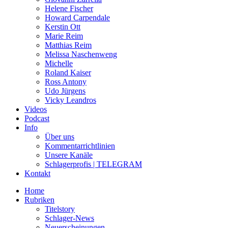
Helene Fischer
Howard Carpendale
Kerstin Ott
Marie Reim
Matthias Reim
Melissa Naschenweng
Michelle
Roland Kaiser
Ross Antony
Udo Jürgens
Vicky Leandros
Videos
Podcast
Info
Über uns
Kommentarrichtlinien
Unsere Kanäle
Schlagerprofis | TELEGRAM
Kontakt
Home
Rubriken
Titelstory
Schlager-News
Neuerscheinungen