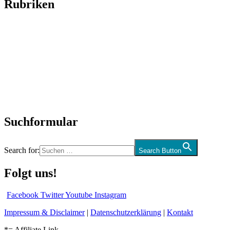
Rubriken
Titelstory
SchlagerNews
Neuerscheinungen
Interviews
Biographien
CD-Rezension
Kolumne
Audio-Interviews
und mehr…
Suchformular
Search for:
Search Button
Folgt uns!
Facebook
Twitter
Youtube
Instagram
Impressum & Disclaimer
|
Datenschutzerklärung
|
Kontakt
*= Affiliate Link