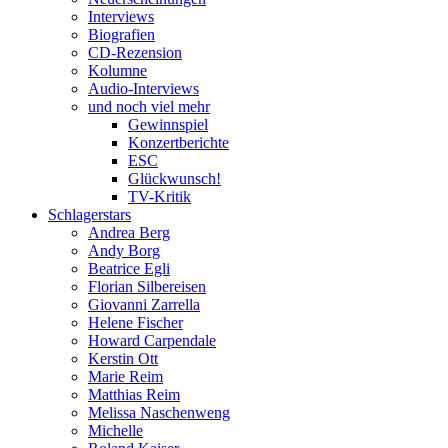
Interviews
Biografien
CD-Rezension
Kolumne
Audio-Interviews
und noch viel mehr
Gewinnspiel
Konzertberichte
ESC
Glückwunsch!
TV-Kritik
Schlagerstars
Andrea Berg
Andy Borg
Beatrice Egli
Florian Silbereisen
Giovanni Zarrella
Helene Fischer
Howard Carpendale
Kerstin Ott
Marie Reim
Matthias Reim
Melissa Naschenweng
Michelle