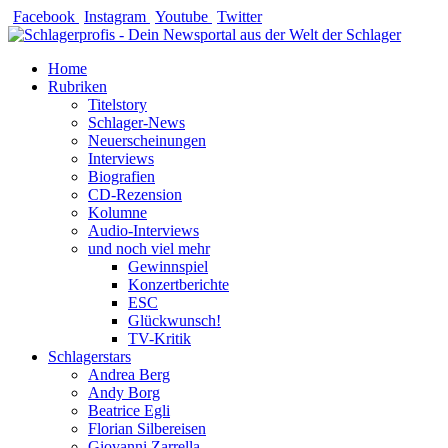
Zum
Facebook
Instagram
Youtube
Twitter
Inhalt
springen
Home
Rubriken
Titelstory
Schlager-News
Neuerscheinungen
Interviews
Biografien
CD-Rezension
Kolumne
Audio-Interviews
und noch viel mehr
Gewinnspiel
Konzertberichte
ESC
Glückwunsch!
TV-Kritik
Schlagerstars
Andrea Berg
Andy Borg
Beatrice Egli
Florian Silbereisen
Giovanni Zarrella