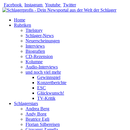
Zum
Facebook
Instagram
Youtube
Twitter
Inhalt
springen
Home
Rubriken
Titelstory
Schlager-News
Neuerscheinungen
Interviews
Biografien
CD-Rezension
Kolumne
Audio-Interviews
und noch viel mehr
Gewinnspiel
Konzertberichte
ESC
Glückwunsch!
TV-Kritik
Schlagerstars
Andrea Berg
Andy Borg
Beatrice Egli
Florian Silbereisen
Giovanni Zarrella