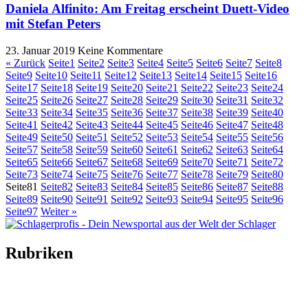
Daniela Alfinito: Am Freitag erscheint Duett-Video
mit Stefan Peters
23. Januar 2019
Keine Kommentare
« Zurück
Seite
1
Seite
2
Seite
3
Seite
4
Seite
5
Seite
6
Seite
7
Seite
8
Seite
9
Seite
10
Seite
11
Seite
12
Seite
13
Seite
14
Seite
15
Seite
16
Seite
17
Seite
18
Seite
19
Seite
20
Seite
21
Seite
22
Seite
23
Seite
24
Seite
25
Seite
26
Seite
27
Seite
28
Seite
29
Seite
30
Seite
31
Seite
32
Seite
33
Seite
34
Seite
35
Seite
36
Seite
37
Seite
38
Seite
39
Seite
40
Seite
41
Seite
42
Seite
43
Seite
44
Seite
45
Seite
46
Seite
47
Seite
48
Seite
49
Seite
50
Seite
51
Seite
52
Seite
53
Seite
54
Seite
55
Seite
56
Seite
57
Seite
58
Seite
59
Seite
60
Seite
61
Seite
62
Seite
63
Seite
64
Seite
65
Seite
66
Seite
67
Seite
68
Seite
69
Seite
70
Seite
71
Seite
72
Seite
73
Seite
74
Seite
75
Seite
76
Seite
77
Seite
78
Seite
79
Seite
80
Seite
81
Seite
82
Seite
83
Seite
84
Seite
85
Seite
86
Seite
87
Seite
88
Seite
89
Seite
90
Seite
91
Seite
92
Seite
93
Seite
94
Seite
95
Seite
96
Seite
97
Weiter »
Rubriken
Titelstory
SchlagerNews
Neuerscheinungen