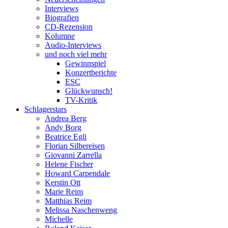
Interviews
Biografien
CD-Rezension
Kolumne
Audio-Interviews
und noch viel mehr
Gewinnspiel
Konzertberichte
ESC
Glückwunsch!
TV-Kritik
Schlagerstars
Andrea Berg
Andy Borg
Beatrice Egli
Florian Silbereisen
Giovanni Zarrella
Helene Fischer
Howard Carpendale
Kerstin Ott
Marie Reim
Matthias Reim
Melissa Naschenweng
Michelle