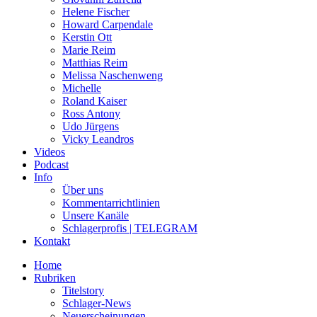
Helene Fischer
Howard Carpendale
Kerstin Ott
Marie Reim
Matthias Reim
Melissa Naschenweng
Michelle
Roland Kaiser
Ross Antony
Udo Jürgens
Vicky Leandros
Videos
Podcast
Info
Über uns
Kommentarrichtlinien
Unsere Kanäle
Schlagerprofis | TELEGRAM
Kontakt
Home
Rubriken
Titelstory
Schlager-News
Neuerscheinungen