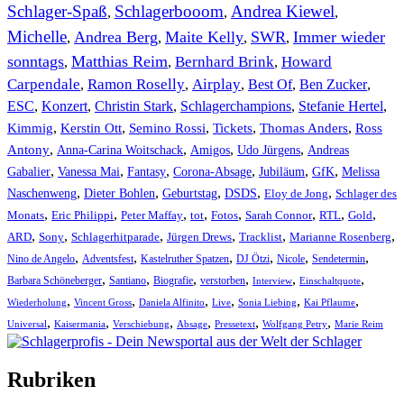
Schlager-Spaß
Schlagerbooom
Andrea Kiewel
,
,
,
Michelle
Andrea Berg
Maite Kelly
SWR
Immer wieder
,
,
,
,
sonntags
Matthias Reim
Bernhard Brink
Howard
,
,
,
Carpendale
Ramon Roselly
Airplay
Best Of
Ben Zucker
,
,
,
,
,
ESC
,
Konzert
,
Christin Stark
,
Schlagerchampions
,
Stefanie Hertel
,
Kimmig
,
Kerstin Ott
,
,
,
,
Semino Rossi
Tickets
Thomas Anders
Ross
,
,
,
,
Antony
Anna-Carina Woitschack
Amigos
Udo Jürgens
Andreas
,
,
,
,
,
,
Gabalier
Vanessa Mai
Fantasy
Corona-Absage
Jubiläum
GfK
Melissa
,
,
,
,
,
Naschenweng
Dieter Bohlen
Geburtstag
DSDS
Eloy de Jong
Schlager des
,
,
,
,
,
,
,
,
Monats
Eric Philippi
Peter Maffay
tot
Fotos
Sarah Connor
RTL
Gold
,
,
,
,
,
,
ARD
Sony
Schlagerhitparade
Jürgen Drews
Tracklist
Marianne Rosenberg
,
,
,
,
,
,
Nino de Angelo
Adventsfest
Kastelruther Spatzen
DJ Ötzi
Nicole
Sendetermin
,
,
,
,
,
,
Barbara Schöneberger
Santiano
Biografie
verstorben
Interview
Einschaltquote
,
,
,
,
,
,
Wiederholung
Vincent Gross
Daniela Alfinito
Live
Sonia Liebing
Kai Pflaume
,
,
,
,
,
,
Universal
Kaisermania
Verschiebung
Absage
Pressetext
Wolfgang Petry
Marie Reim
Rubriken