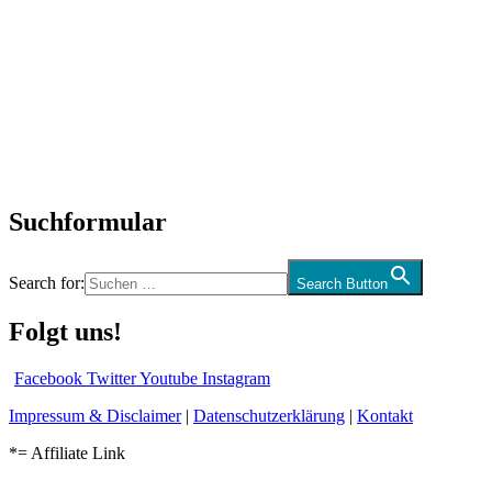
Titelstory
SchlagerNews
Neuerscheinungen
Interviews
Biographien
CD-Rezension
Kolumne
Audio-Interviews
und mehr…
Suchformular
Search for:
Search Button
Folgt uns!
Facebook
Twitter
Youtube
Instagram
Impressum & Disclaimer
|
Datenschutzerklärung
|
Kontakt
*= Affiliate Link