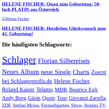
HELENE FISCHER: Quasi zum Geburtstag: 50-
fach PLATIN aus Österreich
HELENE FISCHER: Herzlichen Glückwunsch zum
42. Geburtstag!
Die häufigsten Schlagworte:
Schlager
Florian Silbereisen
,
,
Neues Album
neue Single
Charts
Zuerst
,
,
,
bei Schlagerprofis.de
Helene Fischer
,
,
Roland Kaiser
Telamo
MDR
Beatrice Egli
,
,
,
,
Andy Borg
Gäste
Quote
Tour
Giovanni Zarrella
,
,
,
,
,
ZDF
Stefan Mross
Fernsehgarten
Show
Jürgens TV
,
,
,
,
,