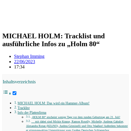
MICHAEL HOLM: Tracklist und
ausführliche Infos zu „Holm 80“
Stephan Imming
22/06/2023
17:34
Inhaltsverzeichnis
MICHAEL HOLM: Das wird ein Hammer-Album!
Tracklist
Info der Plattenfirma
„HOLM 80“ erscheint wenige Tage vor dem runden Geburtstag am 21. Juli!
… mit dabei sind Mickie Krause, Ramon Roselly, Michelle, Andreas Gabalier,
Alexandra Rotan (KEiiNO), Andrea Griminelli und Otto Waalkes! Außerdem bekommt
er stimmgewaltige Unterstützung vom Großen Deutschen Schlagerchor.