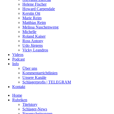
Helene Fischer
Howard Carpendale
Kerstin Ott
Marie Reim
Matthias Reim
Melissa Naschenweng
Michelle
Roland Kaiser
Ross Antony
Udo Jürgens
Vicky Leandros
Videos
Podcast
Info
Über uns
Kommentarrichtlinien
Unsere Kanäle
Schlagerprofis | TELEGRAM
Kontakt
Home
Rubriken
Titelstory
Schlager-News
Neuerscheinungen