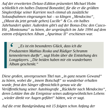
Auf der erweiterten Deluxe-Edition präsentiert Michael Holm
schließlich ein halbes Dutzend Bonustitel, für die er die größten
Singleerfolge seiner Karriere noch einmal als zusätzliche
Soloaufnahmen eingesungen hat – so klingen „Mendocino“,
„(Musst du jetzt gerade gehen) Lucille“ & Co. ein halbes
Jahrhundert später. Außerdem gibt’s auf der Bonus-Disc den Cusco-
Hit „Montezuma“ zu hören, der ursprünglich im Jahr 1994 auf dem
extrem erfolgreichen Album „Apurimac II“ erschienen war.
„Es ist ein besonderes Glück, dass ich die
Produzenten Mathias Roska und Rüdiger Schramm
kennenlernen durfte“, sagt Holm über die Entstehung des
Longplayers. „Die beiden haben mir ein wunderbares
Album geschenkt.“
Diese großen, unvergessenen Titel nun „in ganz neuem Gewand“
zu hören, wobei die „innere Botschaft“ so wunderbar erhalten
wurde, freut den Sänger offensichtlich genau wie die
Veröffentlichung seiner Autobiografie „Rückkehr nach Mendocino“,
deren Lektüre ihm die Ereignisse seines außergewöhnlichen Lebens
„wieder direkt vor Augen geführt“ hätten, wie er sagt.
Auf die erste Bandgründung mit 15 folgten schon Anfang der