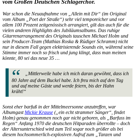
vom Großen Deutschen Schlagerchor.
War schon die Neuaufnahme von „Allein mit Dir“ (im Original
vom Album „Poet der Straße“) sehr viel temporeicher und vor
allem 100 Prozent zeitgenössisch arrangiert, gilt das auch für die
vielen anderen Highlights des Jubiläumsalbums. Das ruhige
Gitarrenarrangement des Originals tauschen Michael Holm und
sein Producer-Team (Mathias Roska & Rüdiger Schramm) nicht
nur in diesem Fall gegen elektrisierende Sounds ein, während seine
Stimme immer noch so frisch und jung klingt, dass man meinen
könnte, 80 sei das neue 35 …
„Mittlerweile habe ich mich daran gewöhnt, dass ich
80 Jahre auf dem Buckel habe. Ich freu mich auf den Tag
und auf meine Gäste und werde feiern, bis der Hahn
kräht!“
Sonst eher barfuß in der Mittelmeersonne anzutreffen, war
Albumgast
Mickie Krause
(„ein echt strammer Sänger“, findet
Holm) genau genommen noch gar nicht geboren, als „Barfuss im
Regen“ Anfang 1970 die deutschen Hitparaden überrollte – doch
der Altersunterschied wird zum Teil sogar noch größer als bei
diesem hochsommerlich-explosiven Aufruf zum „Tanzen und