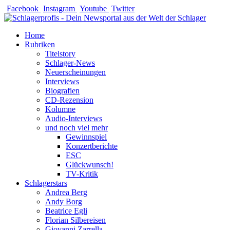
Zum
Facebook
Instagram
Youtube
Twitter
Inhalt
springen
Home
Rubriken
Titelstory
Schlager-News
Neuerscheinungen
Interviews
Biografien
CD-Rezension
Kolumne
Audio-Interviews
und noch viel mehr
Gewinnspiel
Konzertberichte
ESC
Glückwunsch!
TV-Kritik
Schlagerstars
Andrea Berg
Andy Borg
Beatrice Egli
Florian Silbereisen
Giovanni Zarrella