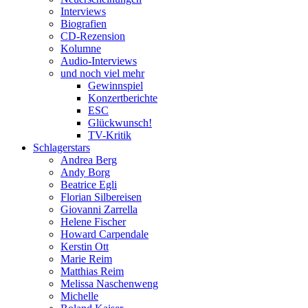
Interviews
Biografien
CD-Rezension
Kolumne
Audio-Interviews
und noch viel mehr
Gewinnspiel
Konzertberichte
ESC
Glückwunsch!
TV-Kritik
Schlagerstars
Andrea Berg
Andy Borg
Beatrice Egli
Florian Silbereisen
Giovanni Zarrella
Helene Fischer
Howard Carpendale
Kerstin Ott
Marie Reim
Matthias Reim
Melissa Naschenweng
Michelle