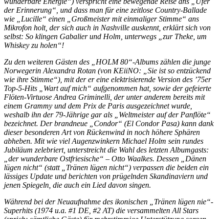
wunderbare Energie“) verspricht eine bewegende Reise ans „Ufer
der Erinnerung“, und dass man für eine zeitlose Country-Ballade
wie „Lucille“ einen „Großmeister mit einmaliger Stimme“ ans
Mikrofon holt, der sich auch in Nashville auskennt, erklärt sich von
selbst: So klingen Gabalier und Holm, unterwegs „zur Theke, um
Whiskey zu holen“!
Zu den weiteren Gästen des „HOLM 80“-Albums zählen die junge
Norwegerin Alexandra Rotan (von KEiiNO: „Sie ist so entzückend
wie ihre Stimme“), mit der er eine elektrisierende Version des ’75er
Top-5-Hits „Wart auf mich“ aufgenommen hat, sowie der gefeierte
Flöten-Virtuose Andrea Griminelli, der unter anderem bereits mit
einem Grammy und dem Prix de Paris ausgezeichnet wurde,
weshalb ihn der 79-Jährige gar als „Weltmeister auf der Panflöte“
bezeichnet. Der brandneue „Condor“ (El Condor Pasa) kann dank
dieser besonderen Art von Rückenwind in noch höhere Sphären
abheben. Mit wie viel Augenzwinkern Michael Holm sein rundes
Jubiläum zelebriert, unterstreicht die Wahl des letzten Albumgasts:
„der wunderbare Ostfriesische“ – Otto Waalkes. Dessen „Dänen
lügen nicht“ (statt „Tränen lügen nicht“) verpassen die beiden ein
lässiges Update und berichten von prügelnden Skandinaviern und
jenen Spiegeln, die auch ein Lied davon singen.
Während bei der Neuaufnahme des ikonischen „Tränen lügen nie“-
Superhits (1974 u.a. #1 DE, #2 AT) die versammelten All Stars