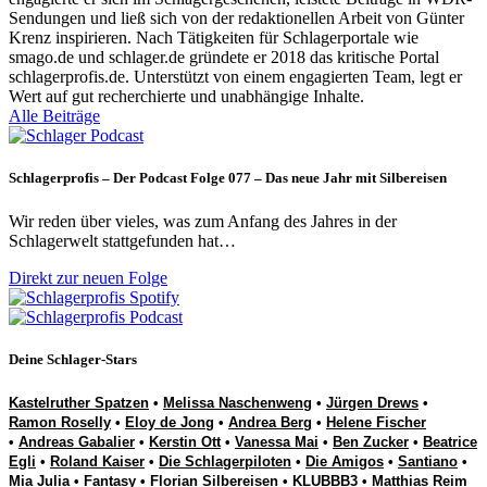
Sendungen und ließ sich von der redaktionellen Arbeit von Günter
Krenz inspirieren. Nach Tätigkeiten für Schlagerportale wie
smago.de und schlager.de gründete er 2018 das kritische Portal
schlagerprofis.de. Unterstützt von einem engagierten Team, legt er
Wert auf gut recherchierte und unabhängige Inhalte.
Alle Beiträge
Schlagerprofis – Der Podcast Folge 077 – Das neue Jahr mit Silbereisen
Wir reden über vieles, was zum Anfang des Jahres in der
Schlagerwelt stattgefunden hat…
Direkt zur neuen Folge
Deine Schlager-Stars
Kastelruther Spatzen
•
Melissa Naschenweng
•
Jürgen Drews
•
Ramon Roselly
•
Eloy de Jong
•
Andrea Berg
•
Helene Fischer
•
Andreas Gabalier
•
Kerstin Ott
•
Vanessa Mai
•
Ben Zucker
•
Beatrice
Egli
•
Roland Kaiser
•
Die Schlagerpiloten
•
Die Amigos
•
Santiano
•
Mia Julia
•
Fantasy
•
Florian Silbereisen
•
KLUBBB3
•
Matthias Reim